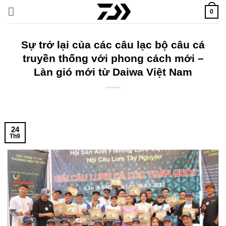
Bỏ
0
qua
nội
dung
Sự trở lại của các câu lạc bộ câu cá
truyền thống với phong cách mới –
Làn gió mới từ Daiwa Việt Nam
24
Th9