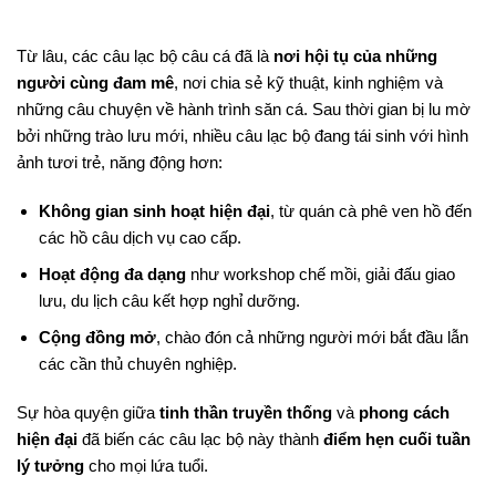
Từ lâu, các câu lạc bộ câu cá đã là
nơi hội tụ của những
người cùng đam mê
, nơi chia sẻ kỹ thuật, kinh nghiệm và
những câu chuyện về hành trình săn cá. Sau thời gian bị lu mờ
bởi những trào lưu mới, nhiều câu lạc bộ đang tái sinh với hình
ảnh tươi trẻ, năng động hơn:
Không gian sinh hoạt hiện đại
, từ quán cà phê ven hồ đến
các hồ câu dịch vụ cao cấp.
Hoạt động đa dạng
như workshop chế mồi, giải đấu giao
lưu, du lịch câu kết hợp nghỉ dưỡng.
Cộng đồng mở
, chào đón cả những người mới bắt đầu lẫn
các cần thủ chuyên nghiệp.
Sự hòa quyện giữa
tinh thần truyền thống
và
phong cách
hiện đại
đã biến các câu lạc bộ này thành
điểm hẹn cuối tuần
lý tưởng
cho mọi lứa tuổi.