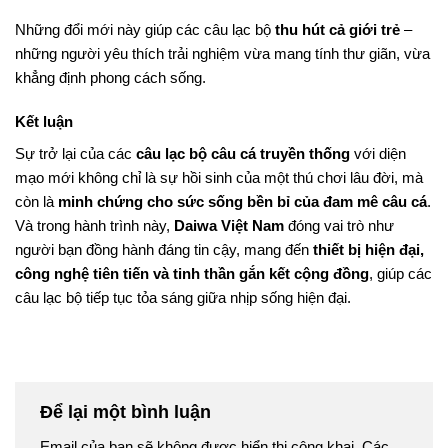
Những đổi mới này giúp các câu lạc bộ
thu hút cả giới trẻ
–
những người yêu thích trải nghiệm vừa mang tính thư giãn, vừa
khẳng định phong cách sống.
Kết luận
Sự trở lại của các
câu lạc bộ câu cá truyền thống
với diện
mạo mới không chỉ là sự hồi sinh của một thú chơi lâu đời, mà
còn là
minh chứng cho sức sống bền bỉ của đam mê câu cá
.
Và trong hành trình này,
Daiwa Việt Nam
đóng vai trò như
người bạn đồng hành đáng tin cậy, mang đến
thiết bị hiện đại,
công nghệ tiên tiến và tinh thần gắn kết cộng đồng
, giúp các
câu lạc bộ tiếp tục tỏa sáng giữa nhịp sống hiện đại.
Để lại một bình luận
Email của bạn sẽ không được hiển thị công khai.
Các