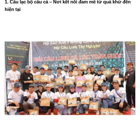
1. Câu lạc bộ câu cá – Nơi kết nối đam mê từ quá khứ đến
hiện tại