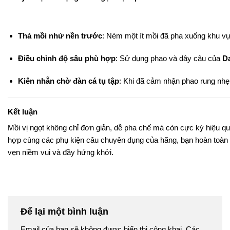
Thả mồi nhử nền trước
: Ném một ít mồi đã pha xuống khu vực
Điều chỉnh độ sâu phù hợp
: Sử dụng phao và dây câu của
D
Kiên nhẫn chờ đàn cá tụ tập
: Khi đã cảm nhận phao rung nhẹ,
Kết luận
Mồi vị ngọt không chỉ đơn giản, dễ pha chế mà còn cực kỳ hiệu q
hợp cùng các phụ kiện câu chuyên dụng của hãng, bạn hoàn toàn c
vẹn niềm vui và đầy hứng khởi.
Để lại một bình luận
Email của bạn sẽ không được hiển thị công khai.
Các