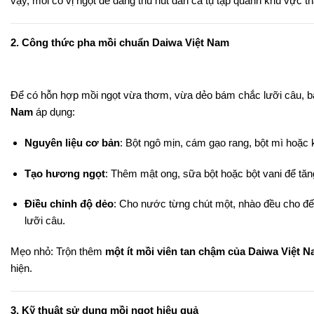
vậy, mồi có vị ngọt dễ dàng thu hút đàn cá tụ tập quanh khu vực th
2. Công thức pha mồi chuẩn
Daiwa Việt Nam
Để có hỗn hợp mồi ngọt vừa thơm, vừa dẻo bám chắc lưỡi câu, b
Nam
áp dụng:
Nguyên liệu cơ bản
: Bột ngô mịn, cám gạo rang, bột mì hoặc 
Tạo hương ngọt
: Thêm mật ong, sữa bột hoặc bột vani để tăn
Điều chỉnh độ dẻo
: Cho nước từng chút một, nhào đều cho đến 
lưỡi câu.
Mẹo nhỏ: Trộn thêm
một ít mồi viên tan chậm của Daiwa Việt 
hiện.
3. Kỹ thuật sử dụng mồi ngọt hiệu quả