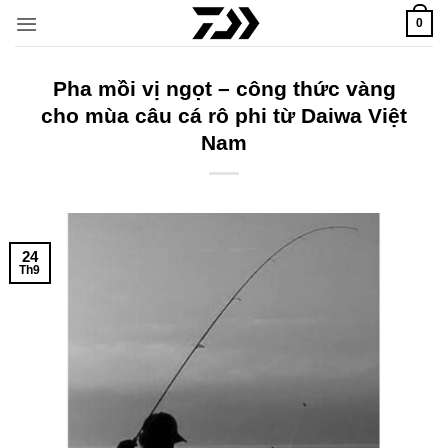
Bỏ
0
qua
nội
dung
Pha mồi vị ngọt – công thức vàng
cho mùa câu cá rô phi từ Daiwa Việt
Nam
24
Th9