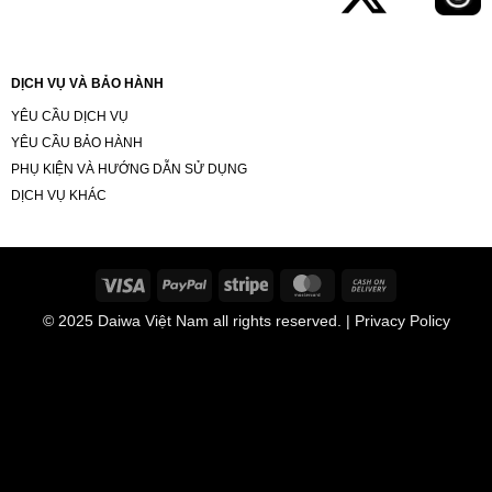
DỊCH VỤ VÀ BẢO HÀNH
YÊU CẦU DỊCH VỤ
YÊU CẦU BẢO HÀNH
PHỤ KIỆN VÀ HƯỚNG DẪN SỬ DỤNG
DỊCH VỤ KHÁC
Visa
PayPal
Stripe
MasterCard
Cash
On
© 2025
Daiwa Việt Nam
all rights reserved. | Privacy Policy
Delivery