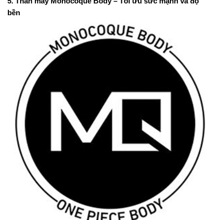
5. Thân máy Monocoque Body – Tối ưu sức mạnh và độ
bền