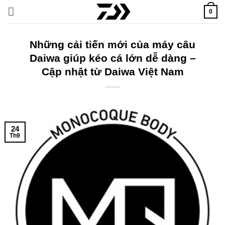
Bỏ
0
qua
nội
dung
Những cải tiến mới của máy câu
Daiwa giúp kéo cá lớn dễ dàng –
Cập nhật từ Daiwa Việt Nam
24
Th9