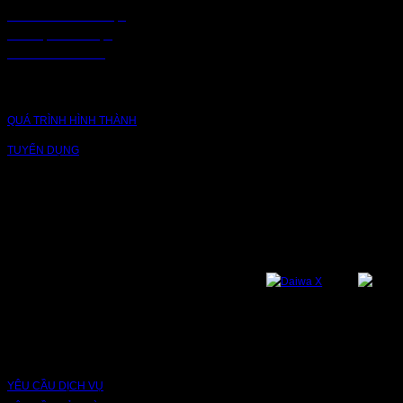
CHÍNH SÁCH BẢO MẬT
BẢO MẬT TRUY CẬP
CHUỖI CUNG ỨNG
CÔNG TY
QUÁ TRÌNH HÌNH THÀNH
TUYỂN DỤNG
NỀN TẢNG
Bạn có thể theo dõi chúng tôi qua các nền tảng sau: Instagram, Facebook,
Youtube, Twitter, Threads, Tiktok, Zalo...
DỊCH VỤ VÀ BẢO HÀNH
YÊU CẦU DỊCH VỤ