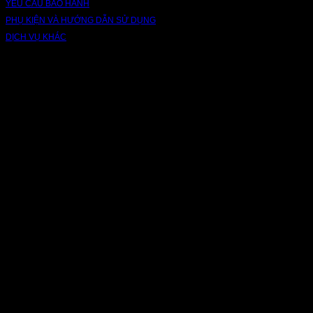
YÊU CẦU BẢO HÀNH
PHỤ KIỆN VÀ HƯỚNG DẪN SỬ DỤNG
DỊCH VỤ KHÁC
V
P