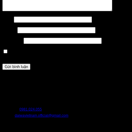
Tên
*
Email
*
Trang web
Lưu tên của tôi, email, và trang web trong trình duyệt này cho
lần bình luận kế tiếp của tôi.
HỖ TRỢ
Chúng tôi luôn sẵn sàng hỗ trợ bạn. Hãy liên hệ với chúng tôi nếu bạn cần
bất cứ điều gì.
HOTLINE:
0981.024.055
EMAIL:
daiwavietnam.official@gmail.com
CHÍNH SÁCH