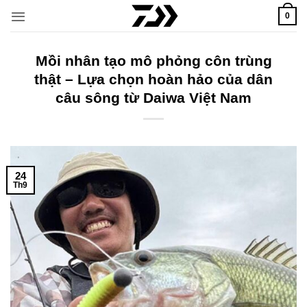
Bỏ
0
qua
nội
dung
Mồi nhân tạo mô phỏng côn trùng
thật – Lựa chọn hoàn hảo của dân
câu sông từ Daiwa Việt Nam
24
Th9