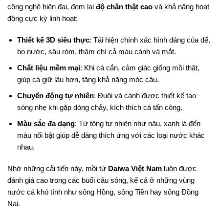
công nghệ hiện đại, đem lại
độ chân thật cao
và khả năng hoạt
động cực kỳ linh hoạt:
Thiết kế 3D siêu thực
: Tái hiện chính xác hình dáng của dế,
bọ nước, sâu róm, thậm chí cả màu cánh và mắt.
Chất liệu mềm mại
: Khi cá cắn, cảm giác giống mồi thật,
giúp cá giữ lâu hơn, tăng khả năng móc câu.
Chuyển động tự nhiên
: Đuôi và cánh được thiết kế tạo
sóng nhẹ khi gặp dòng chảy, kích thích cá tấn công.
Màu sắc đa dạng
: Từ tông tự nhiên như nâu, xanh lá đến
màu nổi bật giúp dễ dàng thích ứng với các loại nước khác
nhau.
Nhờ những cải tiến này, mồi từ
Daiwa Việt Nam
luôn được
đánh giá cao trong các buổi câu sông, kể cả ở những vùng
nước cá khó tính như sông Hồng, sông Tiền hay sông Đồng
Nai.