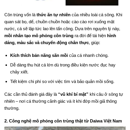
Côn trùng vốn là
thức ăn tự nhiên
của nhiều loài cá sông. Khi
quan sát bọ, dế, chuồn chuồn hoặc cào cào rơi xuống mặt
nước, cá sẽ lập tức lao lên tấn công. Dựa trên nguyên lý này,
mồi nhân tạo mô phỏng côn trùng
ra đời để tái hiện
hình
dáng, màu sắc và chuyển động chân thực
, giúp:
Kích thích bản năng săn mồi
của cá nhanh chóng.
Dễ dàng thu hút cá lớn dù trong điều kiện nước đục hay
chảy xiết.
Tiết kiệm chi phí so với việc tìm và bảo quản mồi sống.
Các cần thủ đánh giá đây là
“vũ khí bí mật”
khi câu ở sông tự
nhiên – nơi cá thường cảnh giác và ít khi đớp mồi giả thông
thường.
2. Công nghệ mô phỏng côn trùng thật từ Daiwa Việt Nam