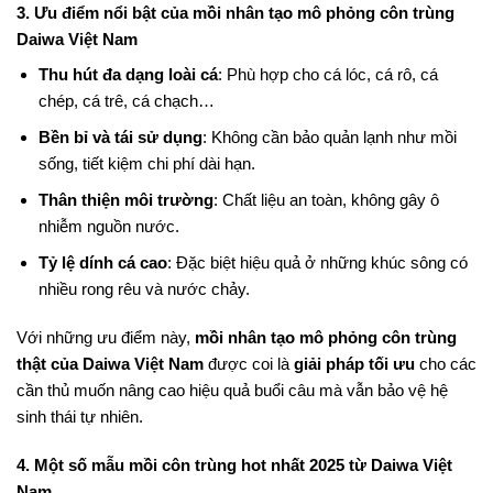
3. Ưu điểm nổi bật của mồi nhân tạo mô phỏng côn trùng
Daiwa Việt Nam
Thu hút đa dạng loài cá
: Phù hợp cho cá lóc, cá rô, cá
chép, cá trê, cá chạch…
Bền bỉ và tái sử dụng
: Không cần bảo quản lạnh như mồi
sống, tiết kiệm chi phí dài hạn.
Thân thiện môi trường
: Chất liệu an toàn, không gây ô
nhiễm nguồn nước.
Tỷ lệ dính cá cao
: Đặc biệt hiệu quả ở những khúc sông có
nhiều rong rêu và nước chảy.
Với những ưu điểm này,
mồi nhân tạo mô phỏng côn trùng
thật của Daiwa Việt Nam
được coi là
giải pháp tối ưu
cho các
cần thủ muốn nâng cao hiệu quả buổi câu mà vẫn bảo vệ hệ
sinh thái tự nhiên.
4. Một số mẫu mồi côn trùng hot nhất 2025 từ Daiwa Việt
Nam