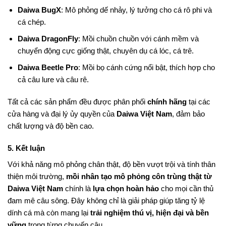
Daiwa BugX
: Mô phỏng dế nhảy, lý tưởng cho cá rô phi và
cá chép.
Daiwa DragonFly
: Mồi chuồn chuồn với cánh mềm và
chuyển động cực giống thật, chuyên dụ cá lóc, cá trê.
Daiwa Beetle Pro
: Mồi bọ cánh cứng nổi bật, thích hợp cho
cả câu lure và câu rê.
Tất cả các sản phẩm đều được phân phối
chính hãng
tại các
cửa hàng và đại lý ủy quyền của
Daiwa Việt Nam
, đảm bảo
chất lượng và độ bền cao.
5. Kết luận
Với khả năng mô phỏng chân thật, độ bền vượt trội và tính thân
thiện môi trường,
mồi nhân tạo mô phỏng côn trùng thật từ
Daiwa Việt Nam
chính là
lựa chọn hoàn hảo
cho mọi cần thủ
đam mê câu sông. Đây không chỉ là giải pháp giúp tăng tỷ lệ
dính cá mà còn mang lại
trải nghiệm thú vị, hiện đại và bền
vững
trong từng chuyến câu.