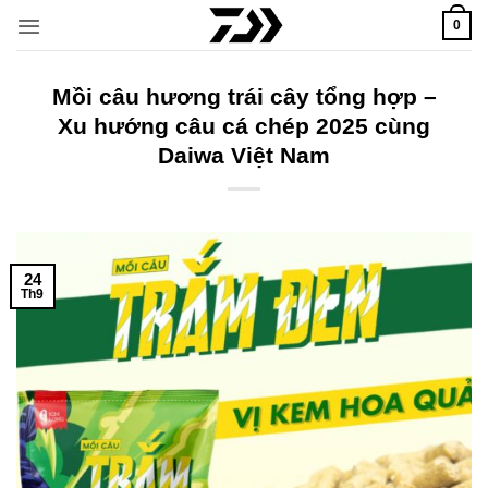
Bỏ
0
qua
nội
dung
Mồi câu hương trái cây tổng hợp –
Xu hướng câu cá chép 2025 cùng
Daiwa Việt Nam
24
Th9