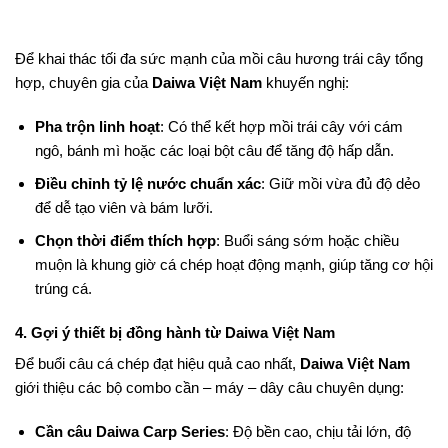
Để khai thác tối đa sức mạnh của mồi câu hương trái cây tổng
hợp, chuyên gia của
Daiwa Việt Nam
khuyến nghị:
Pha trộn linh hoạt
: Có thể kết hợp mồi trái cây với cám
ngô, bánh mì hoặc các loại bột câu để tăng độ hấp dẫn.
Điều chỉnh tỷ lệ nước chuẩn xác
: Giữ mồi vừa đủ độ dẻo
để dễ tạo viên và bám lưỡi.
Chọn thời điểm thích hợp
: Buổi sáng sớm hoặc chiều
muộn là khung giờ cá chép hoạt động mạnh, giúp tăng cơ hội
trúng cá.
4. Gợi ý thiết bị đồng hành từ Daiwa Việt Nam
Để buổi câu cá chép đạt hiệu quả cao nhất,
Daiwa Việt Nam
giới thiệu các bộ combo cần – máy – dây câu chuyên dụng:
Cần câu Daiwa Carp Series
: Độ bền cao, chịu tải lớn, độ