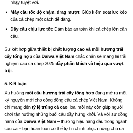
nhạy tuyệt vời.
Máy câu tốc độ chậm, drag mượt
: Giúp kiểm soát lực kéo
của cá chép một cách dễ dàng.
Dây câu chịu lực tốt
: Đảm bảo an toàn khi cá chép lớn cắn
câu.
Sự kết hợp giữa
thiết bị chất lượng cao và mồi hương trái
cây tổng hợp
của
Daiwa Việt Nam
chắc chắn sẽ mang lại trải
nghiệm câu cá chép 2025
đầy phấn khích và hiệu quả vượt
trội
.
5. Kết luận
Xu hướng
mồi câu hương trái cây tổng hợp
đang mở ra một
kỷ nguyên mới cho cộng đồng câu cá chép Việt Nam. Không
chỉ mang đến
tỷ lệ trúng cá cao
, loại mồi này còn giúp người
chơi tận hưởng những buổi câu đầy hứng khởi. Và với sự đồng
hành của
Daiwa Việt Nam
– thương hiệu hàng đầu trong ngành
câu cá – bạn hoàn toàn có thể tự tin chinh phục những chú cá