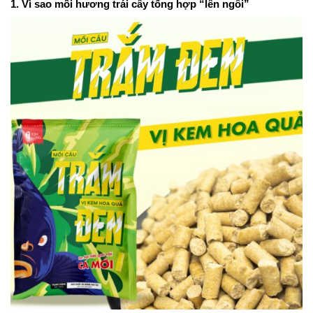
1. Vì sao mồi hương trái cây tổng hợp “lên ngôi”