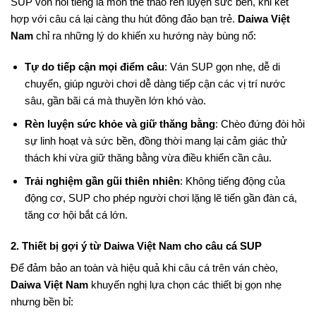
SUP vốn nổi tiếng là môn thể thao rèn luyện sức bền, khi kết
hợp với câu cá lại càng thu hút đông đảo bạn trẻ.
Daiwa Việt
Nam
chỉ ra những lý do khiến xu hướng này bùng nổ:
Tự do tiếp cận mọi điểm câu
: Ván SUP gọn nhẹ, dễ di
chuyển, giúp người chơi dễ dàng tiếp cận các vị trí nước
sâu, gần bãi cá mà thuyền lớn khó vào.
Rèn luyện sức khỏe và giữ thăng bằng
: Chèo đứng đòi hỏi
sự linh hoạt và sức bền, đồng thời mang lại cảm giác thử
thách khi vừa giữ thăng bằng vừa điều khiển cần câu.
Trải nghiệm gần gũi thiên nhiên
: Không tiếng động của
động cơ, SUP cho phép người chơi lặng lẽ tiến gần đàn cá,
tăng cơ hội bắt cá lớn.
2. Thiết bị gợi ý từ Daiwa Việt Nam cho câu cá SUP
Để đảm bảo an toàn và hiệu quả khi câu cá trên ván chèo,
Daiwa Việt Nam
khuyến nghị lựa chọn các thiết bị gọn nhẹ
nhưng bền bỉ: