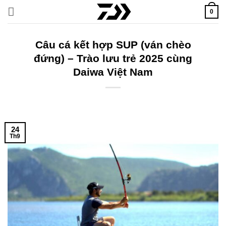
Bỏ
0
qua
nội
dung
Câu cá kết hợp SUP (ván chèo
đứng) – Trào lưu trẻ 2025 cùng
Daiwa Việt Nam
24
Th9