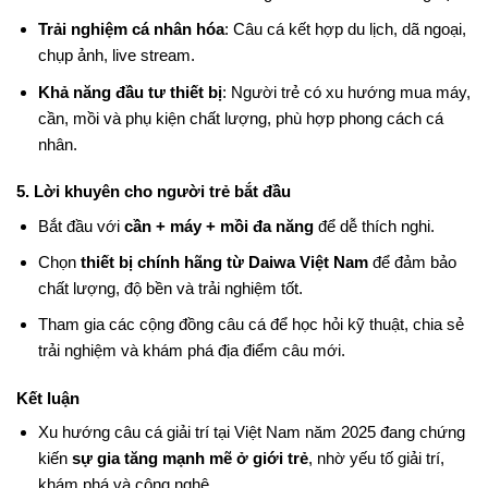
Trải nghiệm cá nhân hóa
: Câu cá kết hợp du lịch, dã ngoại,
chụp ảnh, live stream.
Khả năng đầu tư thiết bị
: Người trẻ có xu hướng mua máy,
cần, mồi và phụ kiện chất lượng, phù hợp phong cách cá
nhân.
5. Lời khuyên cho người trẻ bắt đầu
Bắt đầu với
cần + máy + mồi đa năng
để dễ thích nghi.
Chọn
thiết bị chính hãng từ Daiwa Việt Nam
để đảm bảo
chất lượng, độ bền và trải nghiệm tốt.
Tham gia các cộng đồng câu cá để học hỏi kỹ thuật, chia sẻ
trải nghiệm và khám phá địa điểm câu mới.
Kết luận
Xu hướng câu cá giải trí tại Việt Nam năm 2025 đang chứng
kiến
sự gia tăng mạnh mẽ ở giới trẻ
, nhờ yếu tố giải trí,
khám phá và công nghệ.