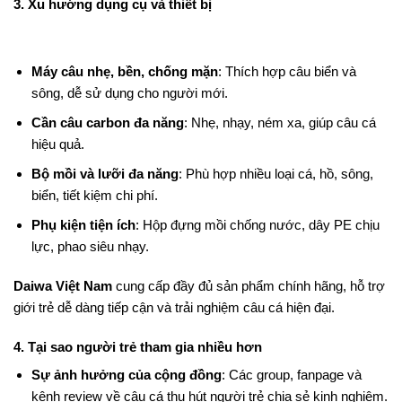
3. Xu hướng dụng cụ và thiết bị
Máy câu nhẹ, bền, chống mặn
: Thích hợp câu biển và
sông, dễ sử dụng cho người mới.
Cần câu carbon đa năng
: Nhẹ, nhạy, ném xa, giúp câu cá
hiệu quả.
Bộ mồi và lưỡi đa năng
: Phù hợp nhiều loại cá, hồ, sông,
biển, tiết kiệm chi phí.
Phụ kiện tiện ích
: Hộp đựng mồi chống nước, dây PE chịu
lực, phao siêu nhạy.
Daiwa Việt Nam
cung cấp đầy đủ sản phẩm chính hãng, hỗ trợ
giới trẻ dễ dàng tiếp cận và trải nghiệm câu cá hiện đại.
4. Tại sao người trẻ tham gia nhiều hơn
Sự ảnh hưởng của cộng đồng
: Các group, fanpage và
kênh review về câu cá thu hút người trẻ chia sẻ kinh nghiệm.