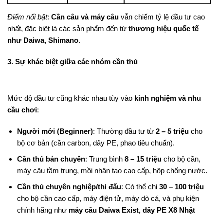
Điểm nổi bật
:
Cần câu và máy câu
vẫn chiếm tỷ lệ đầu tư cao
nhất, đặc biệt là các sản phẩm đến từ
thương hiệu quốc tế
như Daiwa, Shimano
.
3. Sự khác biệt giữa các nhóm cần thủ
Mức độ đầu tư cũng khác nhau tùy vào
kinh nghiệm và nhu
cầu chơi
:
Người mới (Beginner)
: Thường đầu tư từ
2 – 5 triệu
cho
bộ cơ bản (cần carbon, dây PE, phao tiêu chuẩn).
Cần thủ bán chuyên
: Trung bình
8 – 15 triệu
cho bộ cần,
máy câu tầm trung, mồi nhân tạo cao cấp, hộp chống nước.
Cần thủ chuyên nghiệp/thi đấu
: Có thể chi
30 – 100 triệu
cho bộ cần cao cấp, máy điện tử, máy dò cá, và phụ kiện
chính hãng như
máy câu Daiwa Exist, dây PE X8 Nhật