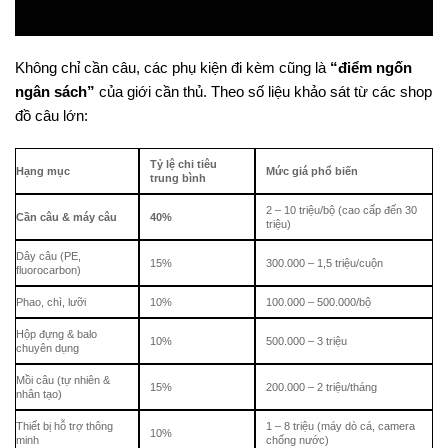
Không chỉ cần câu, các phụ kiện đi kèm cũng là
“điểm ngốn
ngân sách”
của giới cần thủ. Theo số liệu khảo sát từ các shop
đồ câu lớn:
Tỷ lệ chi tiêu
Hạng mục
Mức giá phổ biến
trung bình
2 – 10 triệu/bộ (cao cấp đến 30
Cần câu & máy câu
40%
triệu)
Dây câu (PE,
15%
300.000 – 1,5 triệu/cuộn
fluorocarbon)
Phao, chì, lưỡi
10%
100.000 – 500.000/bộ
Hộp đựng & balo
10%
500.000 – 3 triệu
chuyên dụng
Mồi câu (tự nhiên &
15%
200.000 – 2 triệu/tháng
nhân tạo)
Thiết bị hỗ trợ thông
1 – 8 triệu (máy dò cá, camera
10%
minh
chống nước)