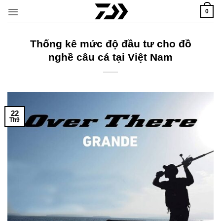
Bỏ
0
qua
nội
dung
Thống kê mức độ đầu tư cho đồ
nghề câu cá tại Việt Nam
22
Th9