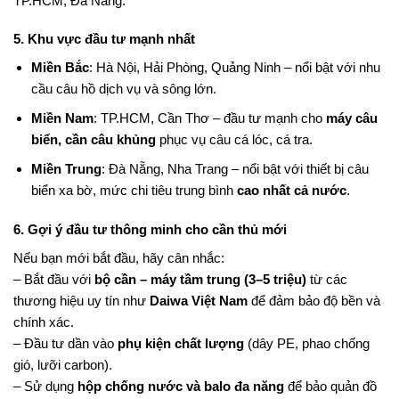
TP.HCM, Đà Nẵng.
5. Khu vực đầu tư mạnh nhất
Miền Bắc
: Hà Nội, Hải Phòng, Quảng Ninh – nổi bật với nhu
cầu câu hồ dịch vụ và sông lớn.
Miền Nam
: TP.HCM, Cần Thơ – đầu tư mạnh cho
máy câu
biển, cần câu khủng
phục vụ câu cá lóc, cá tra.
Miền Trung
: Đà Nẵng, Nha Trang – nổi bật với thiết bị câu
biển xa bờ, mức chi tiêu trung bình
cao nhất cả nước
.
6. Gợi ý đầu tư thông minh cho cần thủ mới
Nếu bạn mới bắt đầu, hãy cân nhắc:
– Bắt đầu với
bộ cần – máy tầm trung (3–5 triệu)
từ các
thương hiệu uy tín như
Daiwa Việt Nam
để đảm bảo độ bền và
chính xác.
– Đầu tư dần vào
phụ kiện chất lượng
(dây PE, phao chống
gió, lưỡi carbon).
– Sử dụng
hộp chống nước và balo đa năng
để bảo quản đồ