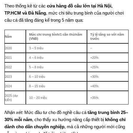
Theo thống kê từ các
cửa hàng đồ câu lớn tại Hà Nội,
TP.HCM và Đà Nẵng
, mức chi tiêu trung bình của người chơi
câu cá đã tăng đáng kể trong 5 năm qua:
Mức chi trung bình/1 cần thủ/năm
Tỷ lệ tăng so với năm
Năm
(VNĐ)
trước
2020
3 – 5 triệu
–
2021
4 – 6 triệu
+20%
2022
5 – 8 triệu
+25%
2023
6 – 10 triệu
+30%
2024
8 – 15 triệu
+40%
2025 (dự
10 – 20 triệu
+35%
kiến)
Nhận xét
: Mức đầu tư cho đồ nghề câu cá
tăng trung bình 25–
30% mỗi năm
, cho thấy xu hướng nâng cấp thiết bị
không chỉ
dành cho dân chuyên nghiệp
, mà cả những người mới cũng