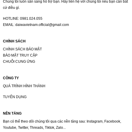
Chúng tôi luôn sẵn sàng hỗ trợ bạn. Hãy liên hệ với chúng tôi nếu bạn cần bất
cứ điều gì.
HOTLINE:
0981.024.055
EMAIL:
daiwavietnam.official@gmail.com
CHÍNH SÁCH
CHÍNH SÁCH BẢO MẬT
BẢO MẬT TRUY CẬP
CHUỖI CUNG ỨNG
CÔNG TY
QUÁ TRÌNH HÌNH THÀNH
TUYỂN DỤNG
NỀN TẢNG
Bạn có thể theo dõi chúng tôi qua các nền tảng sau: Instagram, Facebook,
Youtube, Twitter, Threads, Tiktok, Zalo...