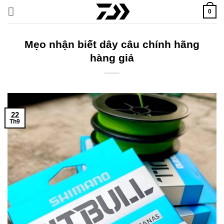
Bỏ
0
qua
nội
dung
Mẹo nhận biết dây câu chính hãng
hàng giả
22
Th9