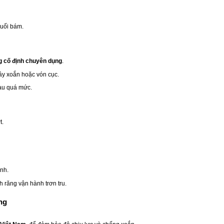
muối bám.
g cố định chuyên dụng
.
ây xoắn hoặc vón cục.
hau quá mức.
t.
anh.
 răng vận hành trơn tru.
ng