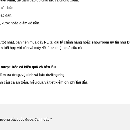
 Việt Nam
, để đảm bảo độ chịu lực và chống xoắn.
cát, bùn.
bạc đạn.
n, xước hoặc giảm độ bền.
 tốt nhất
, bạn nên mua dây PE tại
đại lý chính hãng hoặc showroom uy tín
như
D
ẩn
, kết hợp với cần và máy để tối ưu hiệu quả câu cá.
 mượt, kéo cá hiệu quả và bền lâu
.
kiểm tra drag, vệ sinh và bảo dưỡng nhẹ
.
ạn
câu cá an toàn, hiệu quả và tiết kiệm chi phí lâu dài
.
trường bắt buộc được đánh dấu
*