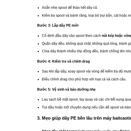
Xoắn nhẹ spool để tháo hết dây cũ.
Kiểm tra spool và bánh răng, loại bỏ bụi bẩn, cát hoặc 
Bước 3: Lắp dây PE mới
Cố định đầu dây vào spool theo cách
nút kép hoặc vòn
Quấn dây đều, không quá chặt, không quá lỏng, tránh g
Chia dây thành nhiều lớp đồng đều, tránh chồng lên n
Bước 4: Kiểm tra và chỉnh drag
Sau khi lắp dây, xoay spool vài vòng để kiểm tra độ mượ
Điều chỉnh drag cho phù hợp với loại cá và cách câu.
Bước 5: Vệ sinh và bảo dưỡng nhẹ
Lau sạch bề mặt spool, tay quay và các chi tiết xung qu
Tra dầu hoặc mỡ chuyên dụng nếu cần để spool và bánh
3. Mẹo giúp dây PE bền lâu trên máy baitcasti