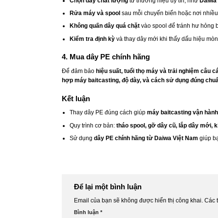
Chọn dây chất lượng
từ thương hiệu uy tín, như
Daiwa
Rửa máy và spool
sau mỗi chuyến biển hoặc nơi nhiều 
Không quấn dây quá chặt
vào spool để tránh hư hỏng 
Kiểm tra định kỳ
và thay dây mới khi thấy dấu hiệu mò
4. Mua dây PE chính hãng
Để đảm bảo
hiệu suất, tuổi thọ máy và trải nghiệm câu cá
hợp máy baitcasting, độ dày, và cách sử dụng đúng chu
Kết luận
Thay dây PE đúng cách giúp
máy baitcasting vận hành
Quy trình cơ bản:
tháo spool, gỡ dây cũ, lắp dây mới, 
Sử dụng
dây PE chính hãng từ Daiwa Việt Nam
giúp b
Để lại một bình luận
Email của bạn sẽ không được hiển thị công khai.
Các 
Bình luận
*