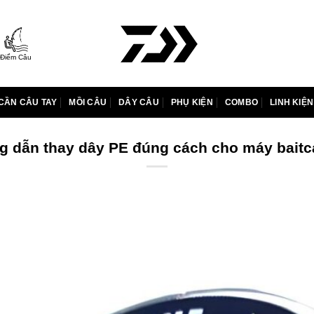
Điểm Câu
CẦN CÂU TAY
MỒI CÂU
DÂY CÂU
PHỤ KIỆN
COMBO
LINH KIỆN
 dẫn thay dây PE đúng cách cho máy baitc