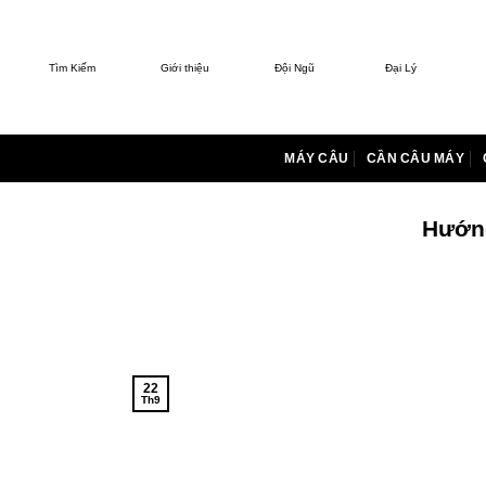
Bỏ
qua
nội
Tìm Kiếm
Giới thiệu
Đội Ngũ
Đại Lý
dung
MÁY CÂU
CẦN CÂU MÁY
Hướng
22
Th9