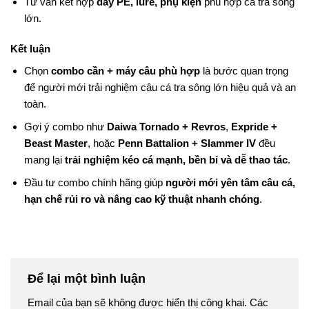
Tư vấn kết hợp
dây PE, lure, phụ kiện
phù hợp cá tra sông
lớn.
Kết luận
Chọn
combo cần + máy câu phù hợp
là bước quan trọng
để người mới trải nghiệm câu cá tra sông lớn hiệu quả và an
toàn.
Gợi ý combo như
Daiwa Tornado + Revros
,
Expride +
Beast Master
, hoặc
Penn Battalion + Slammer IV
đều
mang lại
trải nghiệm kéo cá mạnh, bền bỉ và dễ thao tác
.
Đầu tư combo chính hãng giúp
người mới yên tâm câu cá,
hạn chế rủi ro và nâng cao kỹ thuật nhanh chóng
.
Để lại một bình luận
Email của bạn sẽ không được hiển thị công khai.
Các