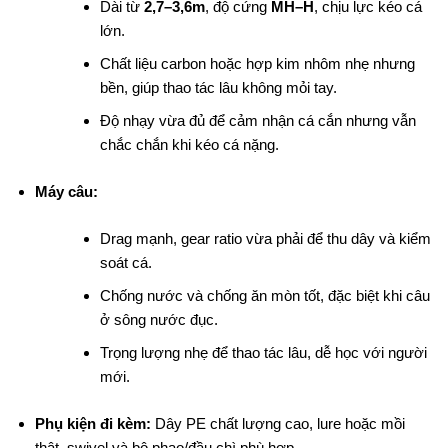
Dài từ
2,7–3,6m
, độ cứng
MH–H
, chịu lực kéo cá
lớn.
Chất liệu carbon hoặc hợp kim nhôm nhẹ nhưng
bền, giúp thao tác lâu không mỏi tay.
Độ nhạy vừa đủ để cảm nhận cá cắn nhưng vẫn
chắc chắn khi kéo cá nặng.
Máy câu:
Drag mạnh, gear ratio vừa phải để thu dây và kiểm
soát cá.
Chống nước và chống ăn mòn tốt, đặc biệt khi câu
ở sông nước đục.
Trọng lượng nhẹ để thao tác lâu, dễ học với người
mới.
Phụ kiện đi kèm:
Dây PE chất lượng cao, lure hoặc mồi
thật, swivel và bộ phao/đầu chì phù hợp.