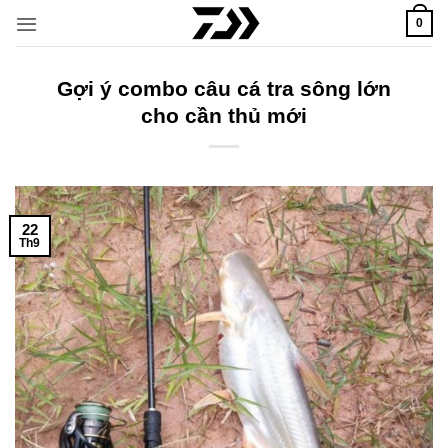
Bỏ
0
qua
nội
dung
Gợi ý combo câu cá tra sông lớn
cho cần thủ mới
22
Th9