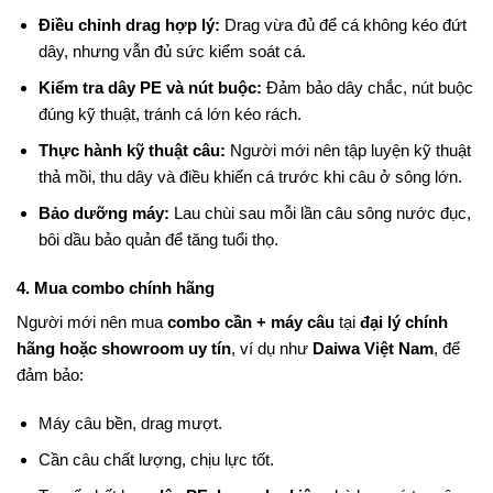
Điều chỉnh drag hợp lý:
Drag vừa đủ để cá không kéo đứt
dây, nhưng vẫn đủ sức kiểm soát cá.
Kiểm tra dây PE và nút buộc:
Đảm bảo dây chắc, nút buộc
đúng kỹ thuật, tránh cá lớn kéo rách.
Thực hành kỹ thuật câu:
Người mới nên tập luyện kỹ thuật
thả mồi, thu dây và điều khiển cá trước khi câu ở sông lớn.
Bảo dưỡng máy:
Lau chùi sau mỗi lần câu sông nước đục,
bôi dầu bảo quản để tăng tuổi thọ.
4. Mua combo chính hãng
Người mới nên mua
combo cần + máy câu
tại
đại lý chính
hãng hoặc showroom uy tín
, ví dụ như
Daiwa Việt Nam
, để
đảm bảo:
Máy câu bền, drag mượt.
Cần câu chất lượng, chịu lực tốt.