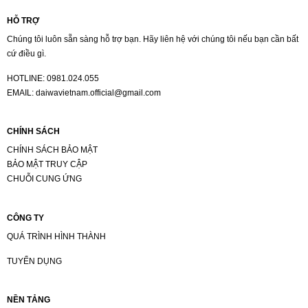
HỖ TRỢ
Chúng tôi luôn sẵn sàng hỗ trợ bạn. Hãy liên hệ với chúng tôi nếu bạn cần bất
cứ điều gì.
HOTLINE:
0981.024.055
EMAIL:
daiwavietnam.official@gmail.com
CHÍNH SÁCH
CHÍNH SÁCH BẢO MẬT
BẢO MẬT TRUY CẬP
CHUỖI CUNG ỨNG
CÔNG TY
QUÁ TRÌNH HÌNH THÀNH
TUYỂN DỤNG
NỀN TẢNG