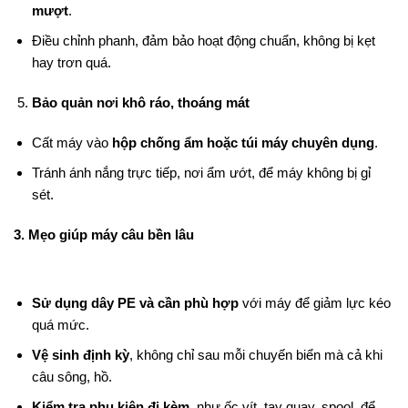
mượt
.
Điều chỉnh phanh, đảm bảo hoạt động chuẩn, không bị kẹt
hay trơn quá.
Bảo quản nơi khô ráo, thoáng mát
Cất máy vào
hộp chống ẩm hoặc túi máy chuyên dụng
.
Tránh ánh nắng trực tiếp, nơi ẩm ướt, để máy không bị gỉ
sét.
3. Mẹo giúp máy câu bền lâu
Sử dụng dây PE và cần phù hợp
với máy để giảm lực kéo
quá mức.
Vệ sinh định kỳ
, không chỉ sau mỗi chuyến biển mà cả khi
câu sông, hồ.
Kiểm tra phụ kiện đi kèm
, như ốc vít, tay quay, spool, để