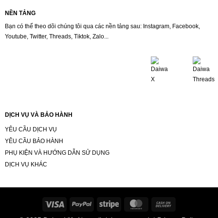
NỀN TẢNG
Bạn có thể theo dõi chúng tôi qua các nền tảng sau: Instagram, Facebook,
Youtube, Twitter, Threads, Tiktok, Zalo...
DỊCH VỤ VÀ BẢO HÀNH
YÊU CẦU DỊCH VỤ
YÊU CẦU BẢO HÀNH
PHỤ KIỆN VÀ HƯỚNG DẪN SỬ DỤNG
DỊCH VỤ KHÁC
Visa
PayPal
Stripe
MasterCard
Cash
On