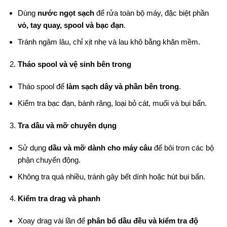
Dùng
nước ngọt sạch
để rửa toàn bộ máy, đặc biệt phần
vỏ, tay quay, spool và bạc đạn
.
Tránh ngâm lâu, chỉ xịt nhẹ và lau khô bằng khăn mềm.
Tháo spool và vệ sinh bên trong
Tháo spool để
làm sạch dây và phần bên trong
.
Kiểm tra bạc đạn, bánh răng, loại bỏ cát, muối và bụi bẩn.
Tra dầu và mỡ chuyên dụng
Sử dụng
dầu và mỡ dành cho máy câu
để bôi trơn các bộ
phận chuyển động.
Không tra quá nhiều, tránh gây bết dính hoặc hút bụi bẩn.
Kiểm tra drag và phanh
Xoay drag vài lần để
phân bổ dầu đều và kiểm tra độ