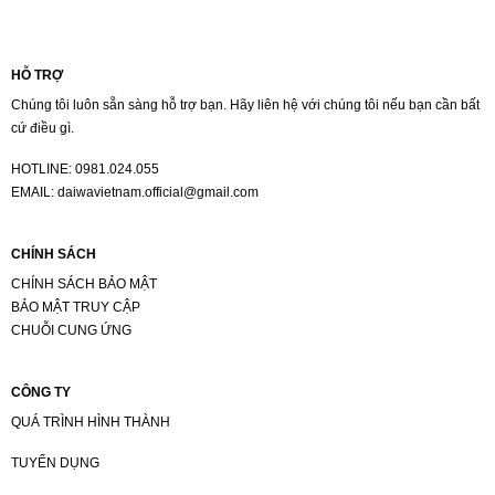
HỖ TRỢ
Chúng tôi luôn sẵn sàng hỗ trợ bạn. Hãy liên hệ với chúng tôi nếu bạn cần bất
cứ điều gì.
HOTLINE:
0981.024.055
EMAIL:
daiwavietnam.official@gmail.com
CHÍNH SÁCH
CHÍNH SÁCH BẢO MẬT
BẢO MẬT TRUY CẬP
CHUỖI CUNG ỨNG
CÔNG TY
QUÁ TRÌNH HÌNH THÀNH
TUYỂN DỤNG