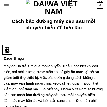
Bỏ
0
qua
nội
dung
Cách bảo dưỡng máy câu sau mỗi
chuyến biển để bền lâu
22
Th9
Giới thiệu
Máy câu là
trái tim của mọi chuyến đi câu
, đặc biệt khi câu
biển, nơi môi trường nước mặn có thể gây
ăn mòn, gỉ sét và
giảm tuổi thọ thiết bị
. Việc bảo dưỡng đúng cách không chỉ
giúp
máy vận hành mượt mà, kéo cá hiệu quả
, mà còn
tiết
kiệm chi phí thay mới
. Bài viết này, Daiwa Việt Nam sẽ hướng
dẫn bạn
cách bảo dưỡng máy câu sau mỗi chuyến biển
,
đảm bảo máy bền lâu và luôn sẵn sàng cho những trải nghiệm
câu cá tiếp theo.