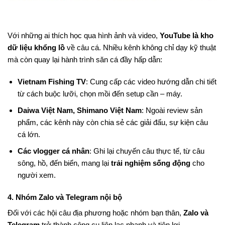
Với những ai thích học qua hình ảnh và video,
YouTube là kho
dữ liệu khổng lồ
về câu cá. Nhiều kênh không chỉ dạy kỹ thuật
mà còn quay lại hành trình săn cá đầy hấp dẫn:
Vietnam Fishing TV
: Cung cấp các video hướng dẫn chi tiết
từ cách buộc lưỡi, chọn mồi đến setup cần – máy.
Daiwa Việt Nam, Shimano Việt Nam
: Ngoài review sản
phẩm, các kênh này còn chia sẻ các giải đấu, sự kiện câu
cá lớn.
Các vlogger cá nhân
: Ghi lại chuyến câu thực tế, từ câu
sông, hồ, đến biển, mang lại
trải nghiệm sống động
cho
người xem.
4. Nhóm Zalo và Telegram nội bộ
Đối với các hội câu địa phương hoặc nhóm bạn thân,
Zalo và
Telegram
trở thành công cụ liên lạc nhanh và tiện lợi.