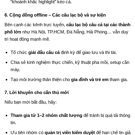
“khoảnh khắc highlight” kéo cá.
6. Cộng đồng offline – Các câu lạc bộ và sự kiện
Bên cạnh các kênh trực tuyến,
câu lạc bộ câu cá tại các thành
phố lớn
như Hà Nội, TP.HCM, Đà Nẵng, Hải Phòng… vẫn duy
trì hoạt động mạnh mẽ.
Tổ chức
giải đấu câu cá
định kỳ để giao lưu và thi tài.
Chia sẻ kinh nghiệm thực chiến, kỹ thuật pha mồi, setup cần
máy.
Tạo môi trường thân thiện cho
gia đình và trẻ em
tham gia.
7. Lời khuyên cho cần thủ mới
Nếu bạn mới bắt đầu, hãy:
Tham gia từ 1–2 nhóm chất lượng
để tránh bị quá tải thông
tin.
Ưu tiên nhóm có
quản trị viên kiểm duyệt
để hạn chế tin giả