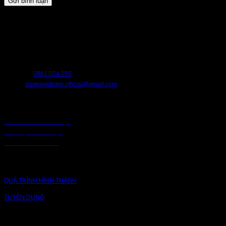
HỖ TRỢ
Chúng tôi luôn sẵn sàng hỗ trợ bạn. Hãy liên hệ với chúng tôi nếu bạn cần
bất cứ điều gì.
HOTLINE:
0981.024.055
EMAIL:
daiwavietnam.official@gmail.com
CHÍNH SÁCH
CHÍNH SÁCH BẢO MẬT
BẢO MẬT TRUY CẬP
CHUỖI CUNG ỨNG
CÔNG TY
QUÁ TRÌNH HÌNH THÀNH
TUYỂN DỤNG
NỀN TẢNG