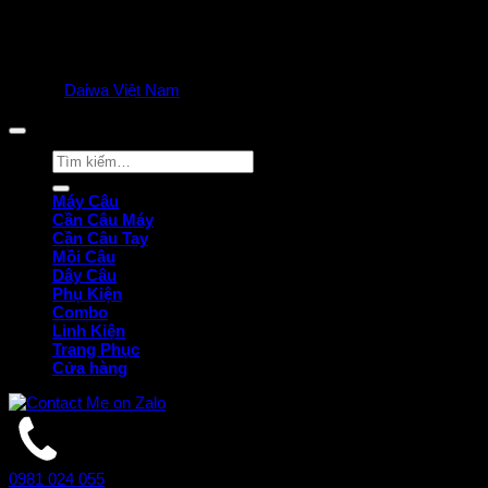
© 2025
Daiwa Việt Nam
all rights reserved. | Privacy Policy
Tìm
kiếm:
Máy Câu
Cần Câu Máy
Cần Câu Tay
Mồi Câu
Dây Câu
Phụ Kiện
Combo
Linh Kiện
Trang Phục
Cửa hàng
0981 024 055