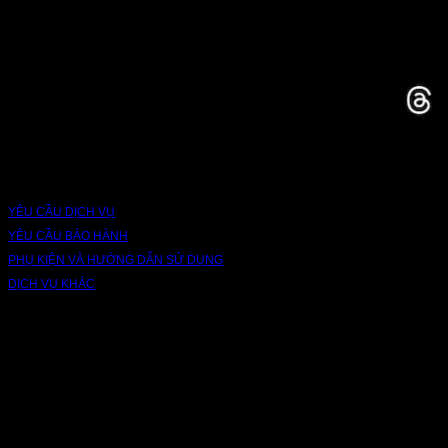
Bạn có thể theo dõi chúng tôi qua các nền tảng sau: Instagram, Facebook,
Youtube, Twitter, Threads, Tiktok, Zalo...
DỊCH VỤ VÀ BẢO HÀNH
YÊU CẦU DỊCH VỤ
YÊU CẦU BẢO HÀNH
PHỤ KIỆN VÀ HƯỚNG DẪN SỬ DỤNG
DỊCH VỤ KHÁC
V