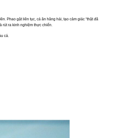
 lên. Phao gật liên tục, cá ăn hăng hái, tạo cảm giác “thật đã
à rút ra kinh nghiệm thực chiến.
âu cá.