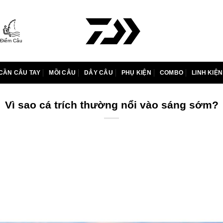
Điểm Câu
CẦN CÂU TAY
MỒI CÂU
DÂY CÂU
PHỤ KIỆN
COMBO
LINH KIỆN
Vì sao cá trích thường nổi vào sáng sớm?