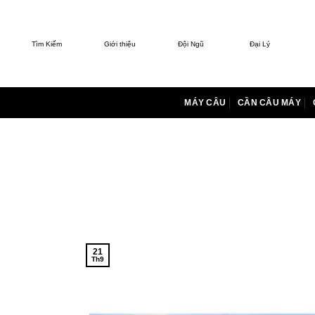
Bỏ
qua
nội
Tìm Kiếm
Giới thiệu
Đội Ngũ
Đại Lý
dung
MÁY CÂU
CẦN CÂU MÁY
21
Th9