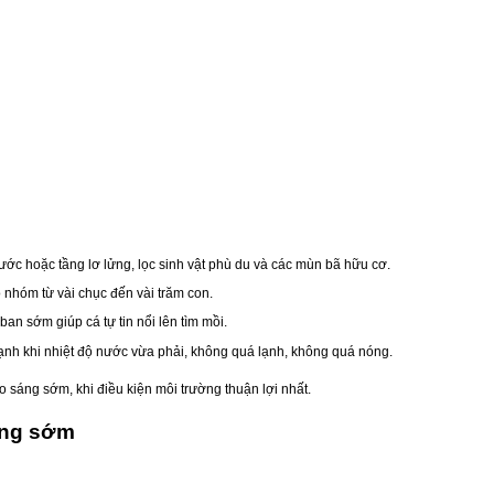
ớc hoặc tầng lơ lửng, lọc sinh vật phù du và các mùn bã hữu cơ.
 nhóm từ vài chục đến vài trăm con.
an sớm giúp cá tự tin nổi lên tìm mồi.
ạnh khi nhiệt độ nước vừa phải, không quá lạnh, không quá nóng.
 sáng sớm, khi điều kiện môi trường thuận lợi nhất.
áng sớm