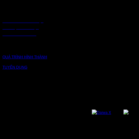
CHÍNH SÁCH
CHÍNH SÁCH BẢO MẬT
BẢO MẬT TRUY CẬP
CHUỖI CUNG ỨNG
CÔNG TY
QUÁ TRÌNH HÌNH THÀNH
TUYỂN DỤNG
NỀN TẢNG
Bạn có thể theo dõi chúng tôi qua các nền tảng sau: Instagram, Facebook,
Youtube, Twitter, Threads, Tiktok, Zalo...
DỊCH VỤ VÀ BẢO HÀNH