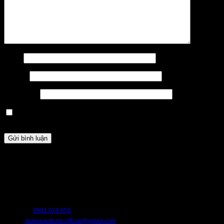
Tên
*
Email
*
Trang web
Lưu tên của tôi, email, và trang web trong trình duyệt này cho
lần bình luận kế tiếp của tôi.
HỖ TRỢ
Chúng tôi luôn sẵn sàng hỗ trợ bạn. Hãy liên hệ với chúng tôi nếu bạn cần
bất cứ điều gì.
HOTLINE:
0981.024.055
EMAIL:
daiwavietnam.official@gmail.com