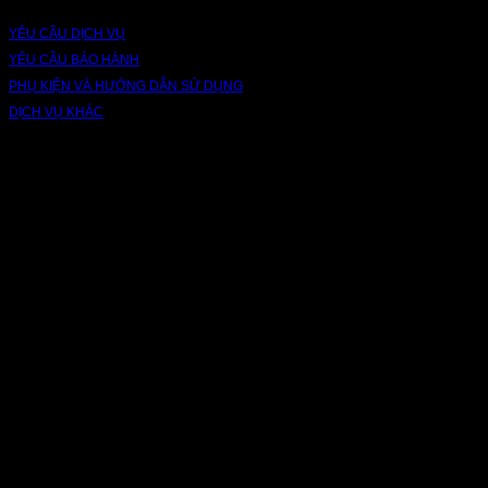
YÊU CẦU DỊCH VỤ
YÊU CẦU BẢO HÀNH
PHỤ KIỆN VÀ HƯỚNG DẪN SỬ DỤNG
DỊCH VỤ KHÁC
V
P