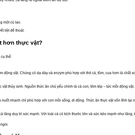
g một cú lao.
ết liệt để thoát.
ật hơn thực vật?
cụ thể:
ạm động vật. Chúng có dạ dày và enzym phù hợp với thịt cá, tôm, cua hơn là chất xơ
c vật thủy sinh. Nguồn thức ăn chủ yếu chính là cá con, tôm tép – tức mồi động vật.
 nuốt nhanh chỉ phù hợp với con mồi sống, di động. Thức ăn thực vật vốn tĩnh tại
cá lăng duy trì sức mạnh. Với loài cá có kích thước lớn và sức kéo mạnh như lăng, 
 ngòi.