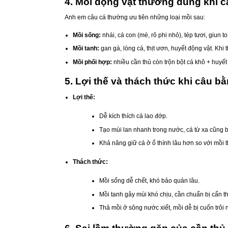
4. Mồi động vật thường dùng khi c
Anh em câu cá thường ưu tiên những loại mồi sau:
Mồi sống:
nhái, cá con (mè, rô phi nhỏ), tép tươi, giun to
Mồi tanh:
gan gà, lòng cá, thịt ươn, huyết động vật. Khi
Mồi phối hợp:
nhiều cần thủ còn trộn bột cá khô + huyết
5. Lợi thế và thách thức khi câu b
Lợi thế:
Dễ kích thích cá lao đớp.
Tạo mùi lan nhanh trong nước, cá từ xa cũng bị
Khả năng giữ cá ở ổ thính lâu hơn so với mồi t
Thách thức:
Mồi sống dễ chết, khó bảo quản lâu.
Mồi tanh gây mùi khó chịu, cần chuẩn bị cẩn t
Thả mồi ở sông nước xiết, mồi dễ bị cuốn trôi 