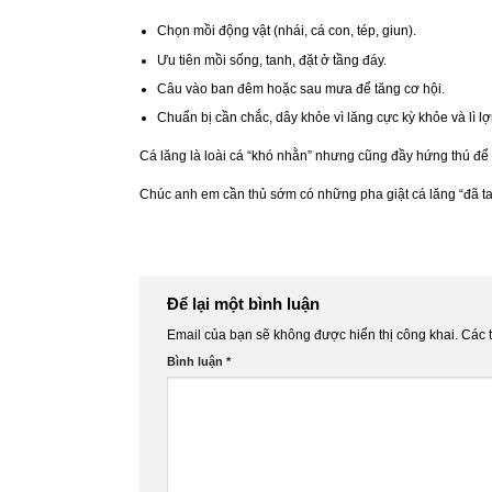
Chọn mồi động vật (nhái, cá con, tép, giun).
Ưu tiên mồi sống, tanh, đặt ở tầng đáy.
Câu vào ban đêm hoặc sau mưa để tăng cơ hội.
Chuẩn bị cần chắc, dây khỏe vì lăng cực kỳ khỏe và lì l
Cá lăng là loài cá “khó nhằn” nhưng cũng đầy hứng thú để 
Chúc anh em cần thủ sớm có những pha giật cá lăng “đã ta
Để lại một bình luận
Email của bạn sẽ không được hiển thị công khai.
Các 
Bình luận
*