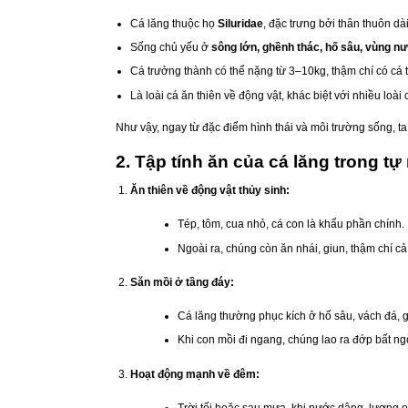
Cá lăng thuộc họ
Siluridae
, đặc trưng bởi thân thuôn dà
Sống chủ yếu ở
sông lớn, ghềnh thác, hố sâu, vùng n
Cá trưởng thành có thể nặng từ 3–10kg, thậm chí có cá t
Là loài cá ăn thiên về động vật, khác biệt với nhiều loài
Như vậy, ngay từ đặc điểm hình thái và môi trường sống, ta 
2. Tập tính ăn của cá lăng trong tự
Ăn thiên về động vật thủy sinh:
Tép, tôm, cua nhỏ, cá con là khẩu phần chính.
Ngoài ra, chúng còn ăn nhái, giun, thậm chí c
Săn mồi ở tầng đáy:
Cá lăng thường phục kích ở hố sâu, vách đá, 
Khi con mồi đi ngang, chúng lao ra đớp bất ng
Hoạt động mạnh về đêm:
Trời tối hoặc sau mưa, khi nước dâng, lượng o