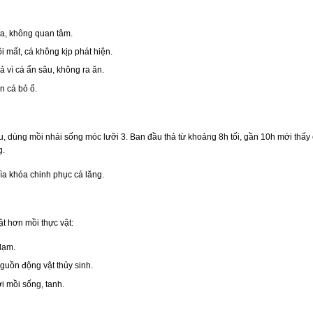
a, không quan tâm.
i mất, cá không kịp phát hiện.
 vì cá ẩn sâu, không ra ăn.
n cá bỏ ổ.
âu, dùng mồi nhái sống móc lưỡi 3. Ban đầu thả từ khoảng 8h tối, gần 10h mới t
g.
ìa khóa chinh phục cá lăng.
ật hơn mồi thực vật:
đạm.
nguồn động vật thủy sinh.
i mồi sống, tanh.