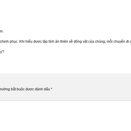
ợm.
chinh phục. Khi hiểu được tập tính ăn thiên về động vật của chúng, mỗi chuyến đi 
y”!
trường bắt buộc được đánh dấu
*