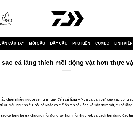
Điểm Câu
CẦN CÂU TAY
MỒI CÂU
DÂY CÂU
PHỤ KIỆN
COMBO
LINH KIỆN
ì sao cá lăng thích mồi động vật hơn thực vậ
chắc chắn nhiều người sẽ nghĩ ngay đến
cá lăng
– “vua cá da trơn” của các dòng sô
vị. Nếu như nhiều loài cá khác có thể ăn tạp cả động vật lẫn thực vật, thì cá lăng
ại sao cá lăng lại ưa chuộng mồi động vật hơn mồi thực vật, và cách tận dụng đặc tí