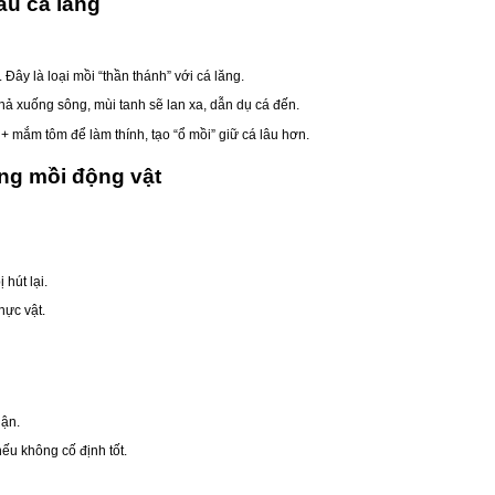
âu cá lăng
. Đây là loại mồi “thần thánh” với cá lăng.
 thả xuống sông, mùi tanh sẽ lan xa, dẫn dụ cá đến.
 + mắm tôm để làm thính, tạo “ổ mồi” giữ cá lâu hơn.
ằng mồi động vật
 hút lại.
hực vật.
hận.
nếu không cố định tốt.