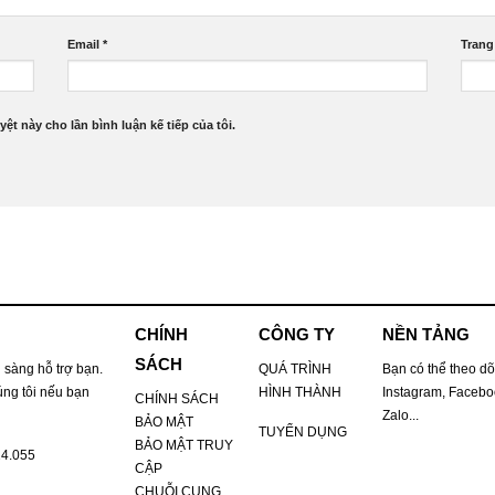
Email
*
Trang
yệt này cho lần bình luận kế tiếp của tôi.
CHÍNH
CÔNG TY
NỀN TẢNG
SÁCH
 sàng hỗ trợ bạn.
QUÁ TRÌNH
Bạn có thể theo dõ
úng tôi nếu bạn
HÌNH THÀNH
Instagram, Faceboo
CHÍNH SÁCH
Zalo...
BẢO MẬT
TUYỂN DỤNG
BẢO MẬT TRUY
24.055
CẬP
CHUỖI CUNG