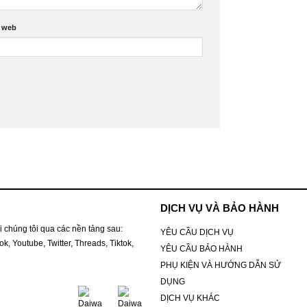
 web
DỊCH VỤ VÀ BẢO HÀNH
i chúng tôi qua các nền tảng sau:
YÊU CẦU DỊCH VỤ
k, Youtube, Twitter, Threads, Tiktok,
YÊU CẦU BẢO HÀNH
PHỤ KIỆN VÀ HƯỚNG DẪN SỬ
DỤNG
DỊCH VỤ KHÁC