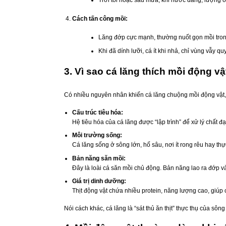
Cách tấn công mồi:
Lăng đớp cực mạnh, thường nuốt gọn mồi tron
Khi đã dính lưỡi, cá ít khi nhả, chỉ vùng vẫy quy
3. Vì sao cá lăng thích mồi động v
Có nhiều nguyên nhân khiến cá lăng chuộng mồi động vật, 
Cấu trúc tiêu hóa:
Hệ tiêu hóa của cá lăng được “lập trình” để xử lý chất đ
Môi trường sống:
Cá lăng sống ở sông lớn, hố sâu, nơi ít rong rêu hay thự
Bản năng săn mồi:
Đây là loài cá săn mồi chủ động. Bản năng lao ra đớp và
Giá trị dinh dưỡng:
Thịt động vật chứa nhiều protein, năng lượng cao, giúp 
Nói cách khác, cá lăng là “sát thủ ăn thịt” thực thụ của sông