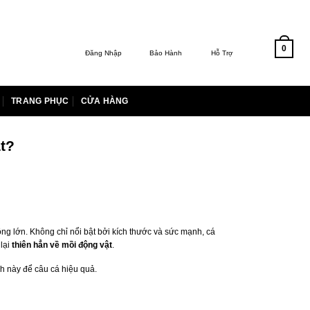
0
Đăng Nhập
Bảo Hành
Hỗ Trợ
TRANG PHỤC
CỬA HÀNG
t?
ng lớn. Không chỉ nổi bật bởi kích thước và sức mạnh, cá
 lại
thiên hẳn về mồi động vật
.
nh này để câu cá hiệu quả.