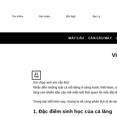
Bỏ
qua
nội
Tìm Kiếm
Giới thiệu
Đội Ngũ
Đại Lý
dung
MÁY CÂU
CẦN CÂU MÁY
V
21
Th9
Xin chào anh em cần thủ!
Nhắc đến những loài cá nổi tiếng ở sông nước Việt Nam, 
lăng còn khiến dân câu mê mẩn bởi thói quen ăn mồi đầy thú 
Trong bài viết hôm nay, chúng ta sẽ cùng phân tích lý do t
1. Đặc điểm sinh học của cá lăng