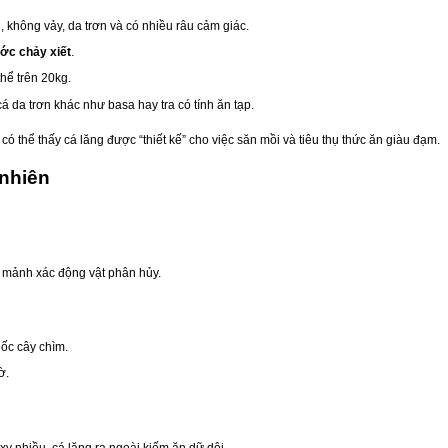
i, không vảy, da trơn và có nhiều râu cảm giác.
ước chảy xiết
.
hể trên 20kg.
 cá da trơn khác như basa hay tra có tính ăn tạp.
có thể thấy cá lăng được “thiết kế” cho việc săn mồi và tiêu thụ thức ăn giàu đạm.
 nhiên
ả mảnh xác động vật phân hủy.
gốc cây chìm.
ờ.
xy nhiều, cá lăng ra ngoài kiếm ăn dữ dội.