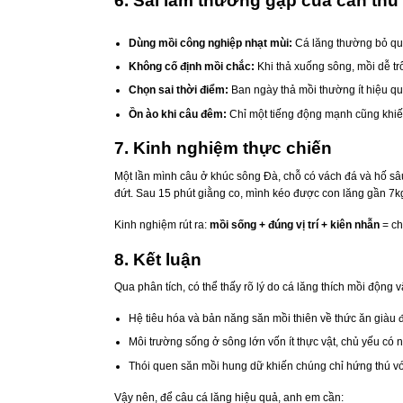
6. Sai lầm thường gặp của cần thủ
Dùng mồi công nghiệp nhạt mùi:
Cá lăng thường bỏ qu
Không cố định mồi chắc:
Khi thả xuống sông, mồi dễ trô
Chọn sai thời điểm:
Ban ngày thả mồi thường ít hiệu quả
Ồn ào khi câu đêm:
Chỉ một tiếng động mạnh cũng khiế
7. Kinh nghiệm thực chiến
Một lần mình câu ở khúc sông Đà, chỗ có vách đá và hố s
đứt. Sau 15 phút giằng co, mình kéo được con lăng gần 7k
Kinh nghiệm rút ra:
mồi sống + đúng vị trí + kiên nhẫn
= ch
8. Kết luận
Qua phân tích, có thể thấy rõ lý do cá lăng thích mồi động v
Hệ tiêu hóa và bản năng săn mồi thiên về thức ăn giàu 
Môi trường sống ở sông lớn vốn ít thực vật, chủ yếu có 
Thói quen săn mồi hung dữ khiến chúng chỉ hứng thú vớ
Vậy nên, để câu cá lăng hiệu quả, anh em cần: