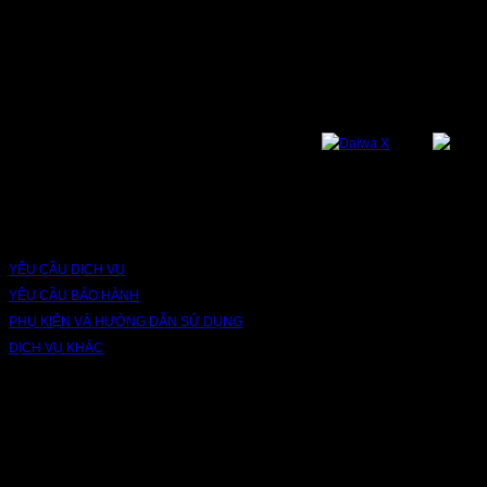
NỀN TẢNG
Bạn có thể theo dõi chúng tôi qua các nền tảng sau: Instagram, Facebook,
Youtube, Twitter, Threads, Tiktok, Zalo...
DỊCH VỤ VÀ BẢO HÀNH
YÊU CẦU DỊCH VỤ
YÊU CẦU BẢO HÀNH
PHỤ KIỆN VÀ HƯỚNG DẪN SỬ DỤNG
DỊCH VỤ KHÁC
V