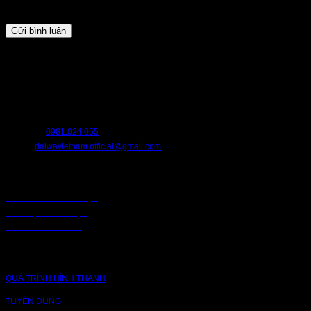
lần bình luận kế tiếp của tôi.
HỖ TRỢ
Chúng tôi luôn sẵn sàng hỗ trợ bạn. Hãy liên hệ với chúng tôi nếu bạn cần
bất cứ điều gì.
HOTLINE:
0981.024.055
EMAIL:
daiwavietnam.official@gmail.com
CHÍNH SÁCH
CHÍNH SÁCH BẢO MẬT
BẢO MẬT TRUY CẬP
CHUỖI CUNG ỨNG
CÔNG TY
QUÁ TRÌNH HÌNH THÀNH
TUYỂN DỤNG