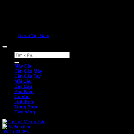
© 2025
Daiwa Việt Nam
all rights reserved. | Privacy Policy
Tìm
kiếm:
Máy Câu
Cần Câu Máy
Cần Câu Tay
Mồi Câu
Dây Câu
Phụ Kiện
Combo
Linh Kiện
Trang Phục
Cửa hàng
0981 024 055