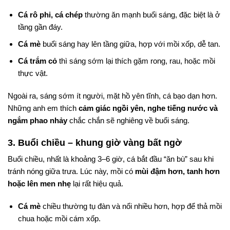
Cá rô phi, cá chép
thường ăn mạnh buổi sáng, đặc biệt là ở
tầng gần đáy.
Cá mè
buổi sáng hay lên tầng giữa, hợp với mồi xốp, dễ tan.
Cá trắm cỏ
thì sáng sớm lại thích gặm rong, rau, hoặc mồi
thực vật.
Ngoài ra, sáng sớm ít người, mặt hồ yên tĩnh, cá bạo dạn hơn.
Những anh em thích
cảm giác ngồi yên, nghe tiếng nước và
ngắm phao nhảy
chắc chắn sẽ nghiêng về buổi sáng.
3. Buổi chiều – khung giờ vàng bất ngờ
Buổi chiều, nhất là khoảng 3–6 giờ, cá bắt đầu “ăn bù” sau khi
tránh nóng giữa trưa. Lúc này, mồi có
mùi đậm hơn, tanh hơn
hoặc lên men nhẹ
lại rất hiệu quả.
Cá mè
chiều thường tụ đàn và nổi nhiều hơn, hợp để thả mồi
chua hoặc mồi cám xốp.