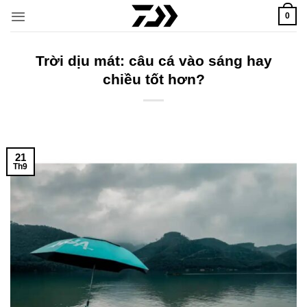
Bỏ
0
qua
nội
dung
Trời dịu mát: câu cá vào sáng hay
chiều tốt hơn?
21
Th9