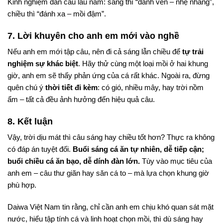
Kinh nghiệm dân câu lâu năm: sáng thì “đánh ven – nhẹ nhàng”,
chiều thì “đánh xa – mồi đậm”.
7. Lời khuyên cho anh em mới vào nghề
Nếu anh em mới tập câu, nên đi cả sáng lẫn chiều để
tự trải
nghiệm sự khác biệt
. Hãy thử cùng một loại mồi ở hai khung
giờ, anh em sẽ thấy phản ứng của cá rất khác. Ngoài ra, đừng
quên chú ý
thời tiết đi kèm
: có gió, nhiều mây, hay trời nồm
ẩm – tất cả đều ảnh hưởng đến hiệu quả câu.
8. Kết luận
Vậy, trời dịu mát thì câu sáng hay chiều tốt hơn? Thực ra không
có đáp án tuyệt đối.
Buổi sáng cá ăn tự nhiên, dễ tiếp cận;
buổi chiều cá ăn bạo, dễ dính đàn lớn.
Tùy vào mục tiêu của
anh em – câu thư giãn hay săn cá to – mà lựa chọn khung giờ
phù hợp.
Daiwa Việt Nam tin rằng, chỉ cần anh em chịu khó quan sát mặt
nước, hiểu tập tính cá và linh hoạt chọn mồi, thì dù sáng hay