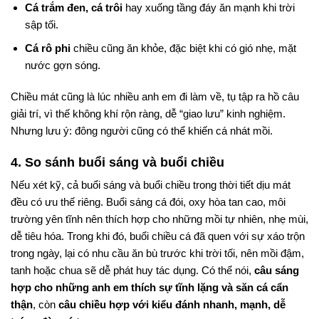
Cá trắm đen, cá trôi
hay xuống tầng đáy ăn mạnh khi trời
sập tối.
Cá rô phi
chiều cũng ăn khỏe, đặc biệt khi có gió nhẹ, mặt
nước gợn sóng.
Chiều mát cũng là lúc nhiều anh em đi làm về, tụ tập ra hồ câu
giải trí, vì thế không khí rộn ràng, dễ “giao lưu” kinh nghiệm.
Nhưng lưu ý: đông người cũng có thể khiến cá nhát mồi.
4. So sánh buổi sáng và buổi chiều
Nếu xét kỹ, cả buổi sáng và buổi chiều trong thời tiết dịu mát
đều có ưu thế riêng. Buổi sáng cá đói, oxy hòa tan cao, môi
trường yên tĩnh nên thích hợp cho những mồi tự nhiên, nhẹ mùi,
dễ tiêu hóa. Trong khi đó, buổi chiều cá đã quen với sự xáo trộn
trong ngày, lại có nhu cầu ăn bù trước khi trời tối, nên mồi đậm,
tanh hoặc chua sẽ dễ phát huy tác dụng. Có thể nói,
câu sáng
hợp cho những anh em thích sự tĩnh lặng và săn cá cẩn
thận
, còn
câu chiều hợp với kiểu đánh nhanh, mạnh, dễ