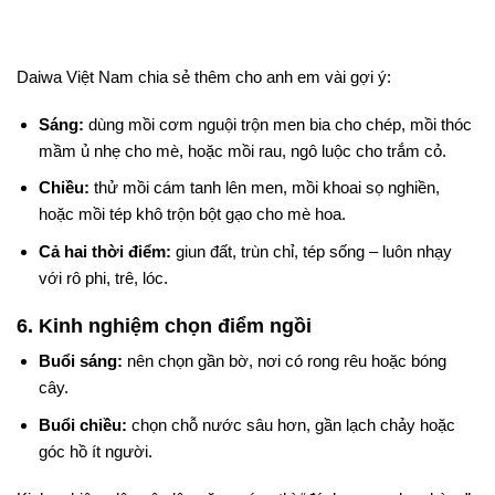
Daiwa Việt Nam chia sẻ thêm cho anh em vài gợi ý:
Sáng:
dùng mồi cơm nguội trộn men bia cho chép, mồi thóc
mầm ủ nhẹ cho mè, hoặc mồi rau, ngô luộc cho trắm cỏ.
Chiều:
thử mồi cám tanh lên men, mồi khoai sọ nghiền,
hoặc mồi tép khô trộn bột gạo cho mè hoa.
Cả hai thời điểm:
giun đất, trùn chỉ, tép sống – luôn nhạy
với rô phi, trê, lóc.
6. Kinh nghiệm chọn điểm ngồi
Buổi sáng:
nên chọn gần bờ, nơi có rong rêu hoặc bóng
cây.
Buổi chiều:
chọn chỗ nước sâu hơn, gần lạch chảy hoặc
góc hồ ít người.