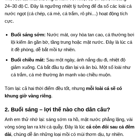
24–30 độ C. Đây là ngưỡng nhiệt lý tưởng để đa số các loài cá
nước ngọt (cá chép, cá mè, cá trắm, rô phi…) hoạt động tích
cực.
Buổi sáng sớm:
Nước mát, oxy hòa tan cao, cá thường bơi
lội kiếm ăn gần bờ, tầng trung hoặc mặt nước. Đây là lúc cá
ít đề phòng, dễ bắt mồi tự nhiên.
Buổi chiều mát:
Sau một ngày, ánh nắng dịu đi, nhiệt độ
giảm xuống. Cá bắt đầu tụ đàn lại và ăn bù. Một số loài như
cá trắm, cá mè thường ăn mạnh vào chiều muộn.
Tóm lại: cả hai thời điểm đều tốt, nhưng
mỗi loài cá sẽ có
khung giờ vàng riêng
.
2. Buổi sáng – lợi thế nào cho dân câu?
Anh em thử nhớ lại: sáng sớm ra hồ, mặt nước phẳng lặng, vài
vòng sóng lan ra khi cá quẫy. Đây là lúc
cá còn đói sau cả đêm
dài
, chúng dễ ăn những loại mồi có mùi thơm dịu, tự nhiên.