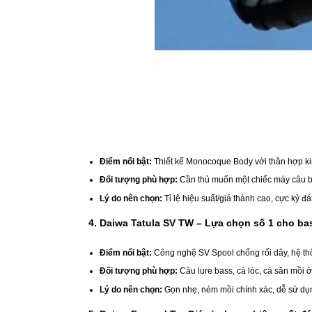
Điểm nổi bật:
Thiết kế Monocoque Body với thân hợp k
Đối tượng phù hợp:
Cần thủ muốn một chiếc máy câu bi
Lý do nên chọn:
Tỉ lệ hiệu suất/giá thành cao, cực kỳ đ
4. Daiwa Tatula SV TW – Lựa chọn số 1 cho bas
Điểm nổi bật:
Công nghệ SV Spool chống rối dây, hệ th
Đối tượng phù hợp:
Câu lure bass, cá lóc, cá săn mồi ở
Lý do nên chọn:
Gọn nhẹ, ném mồi chính xác, dễ sử dụn