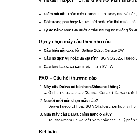
5. Daiwa Fuego LT – Giá rẻ nhưng hiệu suất đ
Điểm nổi bật:
Thân máy Carbon Light Body nhẹ và bền, 
Đối tượng phù hợp:
Người mới hoặc cần thủ muốn một c
Lý do nên chọn:
Giá dưới 2 triệu nhưng hoạt động ổn đị
Gợi ý chọn máy câu theo nhu cầu
Câu biển nặng/xa bờ:
Saltiga 2025, Certate SW.
Câu hồ dịch vụ hoặc đa địa hình:
BG MQ 2025, Fuego L
Câu lure bass, cá săn mồi:
Tatula SV TW.
FAQ – Câu hỏi thường gặp
Máy câu Daiwa có bền hơn Shimano không?
→ Ở phân khúc cao cấp (Saltiga, Certate), Daiwa có độ
Người mới nên chọn mẫu nào?
→ Daiwa Fuego LT hoặc BG MQ là lựa chọn hợp lý nhờ gi
Mua máy câu Daiwa chính hãng ở đâu?
→ Tại showroom Daiwa Việt Nam hoặc các đại lý phân p
Kết luận