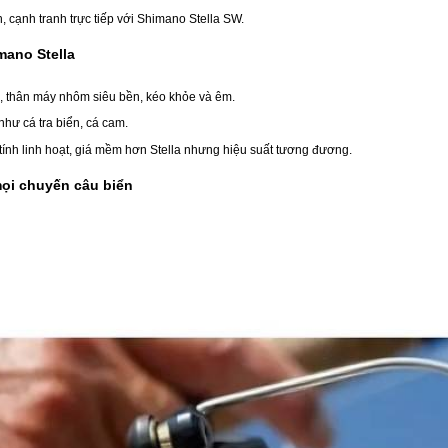
 cạnh tranh trực tiếp với Shimano Stella SW.
mano Stella
, thân máy nhôm siêu bền, kéo khỏe và êm.
như cá tra biển, cá cam.
tính linh hoạt, giá mềm hơn Stella nhưng hiệu suất tương đương.
ọi chuyến câu biển