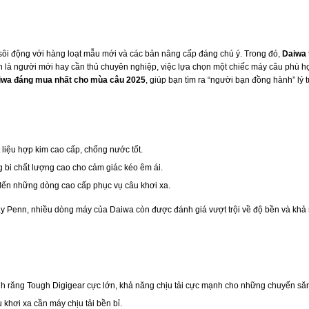
sôi động với hàng loạt mẫu mới và các bản nâng cấp đáng chú ý. Trong đó,
Daiwa
n là người mới hay cần thủ chuyên nghiệp, việc lựa chọn một chiếc máy câu phù hợ
iwa đáng mua nhất cho mùa câu 2025
, giúp bạn tìm ra “người bạn đồng hành” lý 
iệu hợp kim cao cấp, chống nước tốt.
 bi chất lượng cao cho cảm giác kéo êm ái.
đến những dòng cao cấp phục vụ câu khơi xa.
 Penn, nhiều dòng máy của Daiwa còn được đánh giá vượt trội về độ bền và khả n
ăng Tough Digigear cực lớn, khả năng chịu tải cực mạnh cho những chuyến săn 
khơi xa cần máy chịu tải bền bỉ.