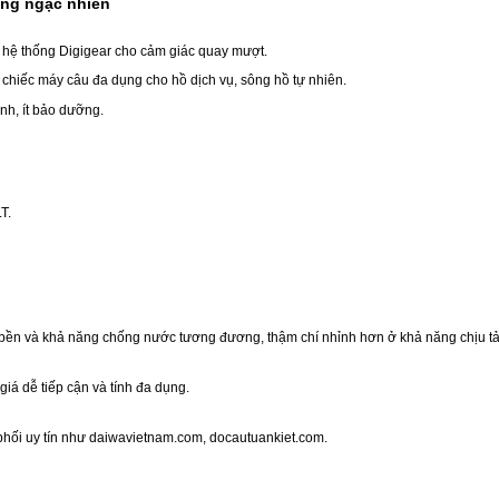
áng ngạc nhiên
hệ thống Digigear cho cảm giác quay mượt.
hiếc máy câu đa dụng cho hồ dịch vụ, sông hồ tự nhiên.
nh, ít bảo dưỡng.
T.
 bền và khả năng chống nước tương đương, thậm chí nhỉnh hơn ở khả năng chịu tả
á dễ tiếp cận và tính đa dụng.
hối uy tín như daiwavietnam.com, docautuankiet.com.