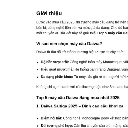
Giới thiệu
Bước vào mùa câu 2025, thị trường máy câu đang trở nên 
bền bỉ, công nghệ tiên tiến và mức giá đa dạng. Cho dù bạ
mỗi chuyến đi. Bài viết này sẽ giới thiệu
Top 5 máy câu Da
Vì sao nên chọn máy câu Daiwa?
Daiwa từ lâu đã trở thành thương hiệu được tin cậy nhờ:
Độ bền vượt trội:
Công nghệ thân máy Monocoque, vật l
Hiệu suất mượt mà:
Hệ thống bánh răng Digigear, vòng
Đa dạng phân khúc:
Từ máy câu giá rẻ cho người mới 
Không chỉ cạnh tranh với các thương hiệu như Shimano hay
Top 5 máy câu Daiwa đáng mua nhất 2025
1. Daiwa Saltiga 2025 – Đỉnh cao câu khơi xa
Điểm nổi bật:
Công nghệ Monocoque Body kết hợp bánh r
Đối tượng phù hợp:
Cần thủ chuyên câu biển nặng, câu 