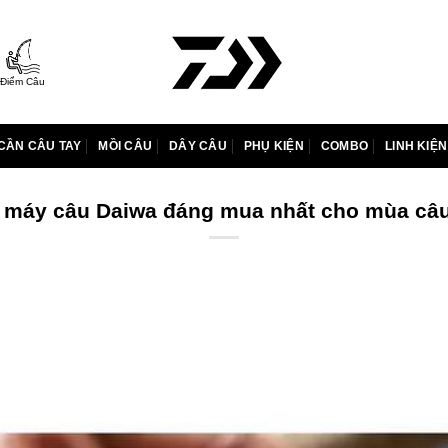
Điểm Câu
CẦN CÂU TAY
MỒI CÂU
DÂY CÂU
PHỤ KIỆN
COMBO
LINH KIỆN
 máy câu Daiwa đáng mua nhất cho mùa câ