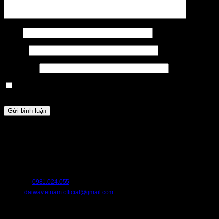
Tên
*
Email
*
Trang web
Lưu tên của tôi, email, và trang web trong trình duyệt này cho
lần bình luận kế tiếp của tôi.
HỖ TRỢ
Chúng tôi luôn sẵn sàng hỗ trợ bạn. Hãy liên hệ với chúng tôi nếu bạn cần
bất cứ điều gì.
HOTLINE:
0981.024.055
EMAIL:
daiwavietnam.official@gmail.com
CHÍNH SÁCH