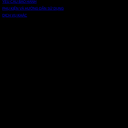
YÊU CẦU BẢO HÀNH
PHỤ KIỆN VÀ HƯỚNG DẪN SỬ DỤNG
DỊCH VỤ KHÁC
V
P