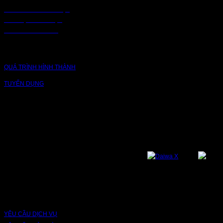
CHÍNH SÁCH BẢO MẬT
BẢO MẬT TRUY CẬP
CHUỖI CUNG ỨNG
CÔNG TY
QUÁ TRÌNH HÌNH THÀNH
TUYỂN DỤNG
NỀN TẢNG
Bạn có thể theo dõi chúng tôi qua các nền tảng sau: Instagram, Facebook,
Youtube, Twitter, Threads, Tiktok, Zalo...
DỊCH VỤ VÀ BẢO HÀNH
YÊU CẦU DỊCH VỤ