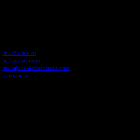
DỊCH VỤ VÀ BẢO HÀNH
YÊU CẦU DỊCH VỤ
YÊU CẦU BẢO HÀNH
PHỤ KIỆN VÀ HƯỚNG DẪN SỬ DỤNG
DỊCH VỤ KHÁC