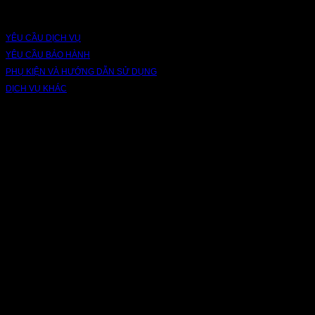
DỊCH VỤ VÀ BẢO HÀNH
YÊU CẦU DỊCH VỤ
YÊU CẦU BẢO HÀNH
PHỤ KIỆN VÀ HƯỚNG DẪN SỬ DỤNG
DỊCH VỤ KHÁC
V
P