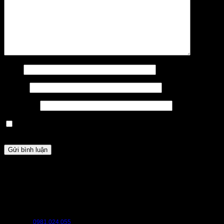
Tên
*
Email
*
Trang web
Lưu tên của tôi, email, và trang web trong trình duyệt này cho
lần bình luận kế tiếp của tôi.
HỖ TRỢ
Chúng tôi luôn sẵn sàng hỗ trợ bạn. Hãy liên hệ với chúng tôi nếu bạn cần
bất cứ điều gì.
HOTLINE:
0981.024.055