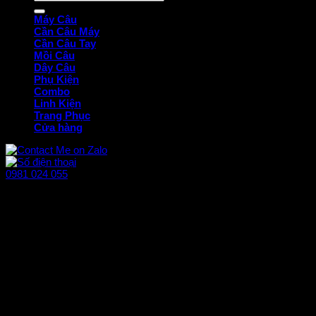
kiếm:
Máy Câu
Cần Câu Máy
Cần Câu Tay
Mồi Câu
Dây Câu
Phụ Kiện
Combo
Linh Kiện
Trang Phục
Cửa hàng
0981 024 055