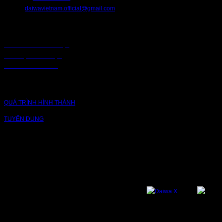
EMAIL:
daiwavietnam.official@gmail.com
CHÍNH SÁCH
CHÍNH SÁCH BẢO MẬT
BẢO MẬT TRUY CẬP
CHUỖI CUNG ỨNG
CÔNG TY
QUÁ TRÌNH HÌNH THÀNH
TUYỂN DỤNG
NỀN TẢNG
Bạn có thể theo dõi chúng tôi qua các nền tảng sau: Instagram, Facebook,
Youtube, Twitter, Threads, Tiktok, Zalo...