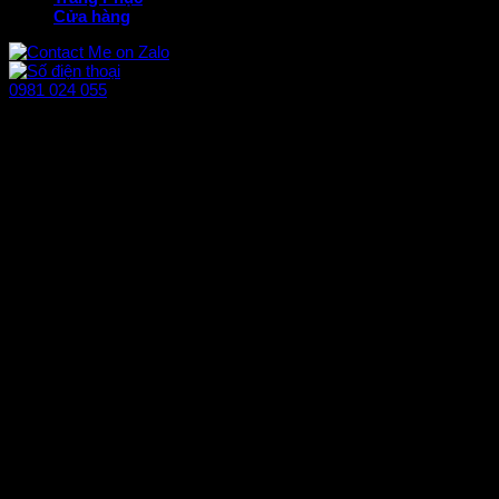
Cửa hàng
0981 024 055