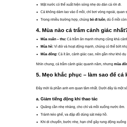
Mặt nước có thể xuất hiện sóng nhẹ do đàn cá rời đi.
Cá không dám lao vào ổ mồi, chỉ bơi vòng ngoài, quan s
Trong nhiều trường hợp, chúng
bỏ đi luôn
, dù ổ mồi cò
4. Mùa nào cá trắm cảnh giác nhất
Mùa xuân – thu:
Cá trắm ăn mạnh nhưng cũng khá cảnh g
Mùa hè:
Vì đói và hoạt động mạnh, chúng có thể bớt nh
Mùa đông:
Cá ít ăn, cảnh giác cao, nên gần như khó dụ 
Nhìn chung, cá trắm cảnh giác quanh năm, nhưng
mùa đôn
5. Mẹo khắc phục – làm sao để cá 
Đây mới là phần anh em quan tâm nhất. Dưới đây là một 
a. Giảm tiếng động khi thao tác
Quăng cần nhẹ nhàng, cho chì và mồi xuống nước êm.
Tránh kéo ghế, va đập đồ dùng sát mép hồ.
Khi di chuyển, bước nhẹ, hạn chế gây rung động xuống 