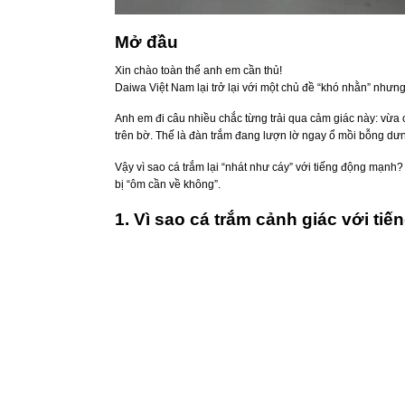
Mở đầu
Xin chào toàn thể anh em cần thủ!
Daiwa Việt Nam lại trở lại với một chủ đề “khó nhằn” nhưn
Anh em đi câu nhiều chắc từng trải qua cảm giác này: vừa c
trên bờ. Thế là đàn trắm đang lượn lờ ngay ổ mồi bỗng dưn
Vậy vì sao cá trắm lại “nhát như cáy” với tiếng động mạnh?
bị “ôm cần về không”.
1. Vì sao cá trắm cảnh giác với t