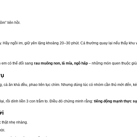
õm” liên hồi.
y. Hãy ngồi im, giữ yên lặng khoảng 20–30 phút. Cá thường quay lại nếu thấy khu 
h em có thể đổi sang
rau muống non, lá mía, ngô hấp
– những món quen thuộc giúp
vụ
áng, cá ăn khá đều, phao liên tục chìm. Nhưng đúng lúc có nhóm cần thủ mới đến, 
lại, rồi dính liền 3 con trắm to. Điều đó chứng minh rằng:
tiếng động mạnh thực sự 
ới
c thật nhẹ nhàng.
ời.