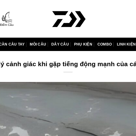
Điểm Câu
CẦN CÂU TAY
MỒI CÂU
DÂY CÂU
PHỤ KIỆN
COMBO
LINH KIỆN
ý cảnh giác khi gặp tiếng động mạnh của c