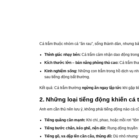
Cá trắm thuộc nhóm cá “ăn rau”, sống thành đàn, nhưng bản
Thính giác nhạy bén:
Cá trắm cảm nhận dao động trong n
Kích thước lớn – bản năng phòng thủ cao:
Cá trắm thườ
Kinh nghiệm sống:
Những con trắm trong hồ dịch vụ nhi
sau tiếng động bất thường.
Kết quả: Cá trắm thường
ngừng ăn ngay lập tức
khi gặp ti
2. Những loại tiếng động khiến cá 
Anh em cần thủ nên lưu ý, không phải tiếng động nào cá c
Tiếng quăng cần mạnh:
Khi chì, phao, hoặc mồi rơi “tõ
Tiếng bước chân, kéo ghế, nện đất:
Rung động truyền x
Tiếng gõ, va đập lên cần câu, thùng đồ:
Dù nhỏ nhưng v