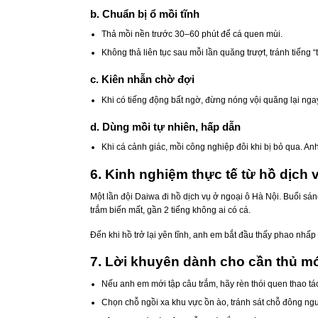
b. Chuẩn bị ổ mồi tĩnh
Thả mồi nền trước 30–60 phút để cá quen mùi.
Không thả liên tục sau mỗi lần quăng trượt, tránh tiếng “t
c. Kiên nhẫn chờ đợi
Khi có tiếng động bất ngờ, đừng nóng vội quăng lại nga
d. Dùng mồi tự nhiên, hấp dẫn
Khi cá cảnh giác, mồi công nghiệp đôi khi bị bỏ qua. An
6. Kinh nghiệm thực tế từ hồ dịch 
Một lần đội Daiwa đi hồ dịch vụ ở ngoại ô Hà Nội. Buổi s
trắm biến mất, gần 2 tiếng không ai có cá.
Đến khi hồ trở lại yên tĩnh, anh em bắt đầu thấy phao nhấp 
7. Lời khuyên dành cho cần thủ m
Nếu anh em mới tập câu trắm, hãy rèn thói quen thao tá
Chọn chỗ ngồi xa khu vực ồn ào, tránh sát chỗ đông ngư