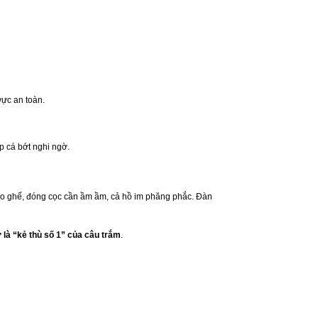
vực an toàn.
 cá bớt nghi ngờ.
kéo ghế, đóng cọc cần ầm ầm, cả hồ im phăng phắc. Đàn
là “kẻ thù số 1” của câu trắm
.