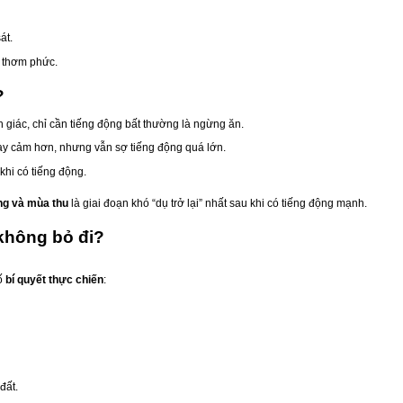
át.
n thơm phức.
?
iác, chỉ cần tiếng động bất thường là ngừng ăn.
ạy cảm hơn, nhưng vẫn sợ tiếng động quá lớn.
khi có tiếng động.
g và mùa thu
là giai đoạn khó “dụ trở lại” nhất sau khi có tiếng động mạnh.
không bỏ đi?
số
bí quyết thực chiến
:
đất.