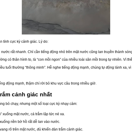
 tính cực kỳ cảnh giác. Lý do:
ước rất nhanh. Chỉ cần tiếng động nhỏ trên mặt nước cũng lan truyền thành sóng 
ng có thân hình to, là “con mồi ngon” của nhiều loài săn mồi trong tự nhiên. Vì t
ều tuổi thường “thông minh”. Hễ nghe tiếng động mạnh, chúng tự động lánh xa, vì 
ếng động mạnh, thậm chí rời bỏ khu vực câu trong nhiều giờ.
trắm cảnh giác nhất
ũng bỏ chạy, nhưng một số loại cực kỳ nhạy cảm:
m” xuống mặt nước, cá trắm lập tức né xa.
uống nền bờ hồ rất dễ lan vào nước.
ang rõ trên mặt nước, đủ khiến đàn trắm cảnh giác.