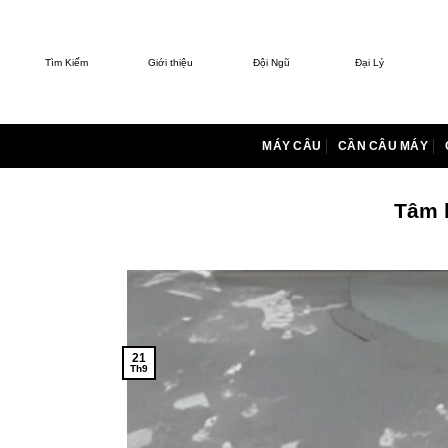
Bỏ
qua
nội
Tìm Kiếm
Giới thiệu
Đội Ngũ
Đại Lý
dung
MÁY CÂU
CẦN CÂU MÁY
Tâm l
21
Th9