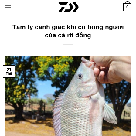
Bỏ
0
qua
nội
dung
Tâm lý cảnh giác khi có bóng người
của cá rô đồng
21
Th9