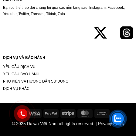
Bạn có thể theo dõi chúng tôi qua các nền tảng sau: Instagram, Facebook,
Youtube, Twitter, Threads, Tiktok, Zalo...
DỊCH VỤ VÀ BẢO HÀNH
YÊU CẦU DỊCH VỤ
YÊU CẦU BẢO HÀNH
PHỤ KIỆN VÀ HƯỚNG DẪN SỬ DỤNG
DỊCH VỤ KHÁC
Visa
PayPal
Stripe
MasterCard
Cash
On
© 2025
Daiwa Việt Nam
all rights reserved. | Privacy Policy
Delivery