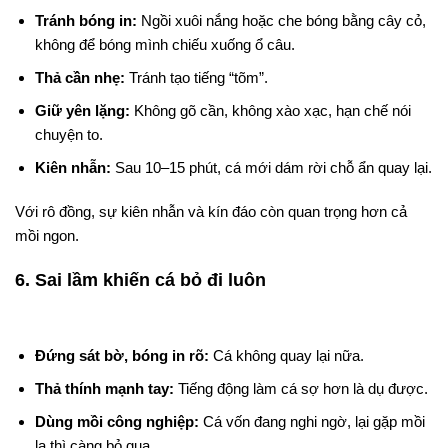
Tránh bóng in:
Ngồi xuôi nắng hoặc che bóng bằng cây cỏ,
không để bóng mình chiếu xuống ổ câu.
Thả cần nhẹ:
Tránh tạo tiếng “tõm”.
Giữ yên lặng:
Không gõ cần, không xào xạc, hạn chế nói
chuyện to.
Kiên nhẫn:
Sau 10–15 phút, cá mới dám rời chỗ ẩn quay lại.
Với rô đồng, sự kiên nhẫn và kín đáo còn quan trọng hơn cả
mồi ngon.
6. Sai lầm khiến cá bỏ đi luôn
Đứng sát bờ, bóng in rõ:
Cá không quay lại nữa.
Thả thính mạnh tay:
Tiếng động làm cá sợ hơn là dụ được.
Dùng mồi công nghiệp:
Cá vốn đang nghi ngờ, lại gặp mồi
lạ thì càng bỏ qua.