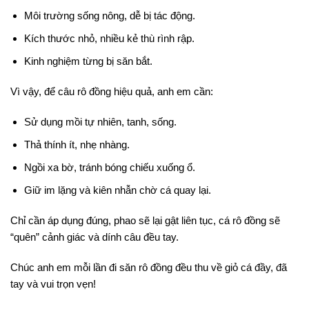
Môi trường sống nông, dễ bị tác động.
Kích thước nhỏ, nhiều kẻ thù rình rập.
Kinh nghiệm từng bị săn bắt.
Vì vậy, để câu rô đồng hiệu quả, anh em cần:
Sử dụng mồi tự nhiên, tanh, sống.
Thả thính ít, nhẹ nhàng.
Ngồi xa bờ, tránh bóng chiếu xuống ổ.
Giữ im lặng và kiên nhẫn chờ cá quay lại.
Chỉ cần áp dụng đúng, phao sẽ lại gật liên tục, cá rô đồng sẽ
“quên” cảnh giác và dính câu đều tay.
Chúc anh em mỗi lần đi săn rô đồng đều thu về giỏ cá đầy, đã
tay và vui trọn vẹn!