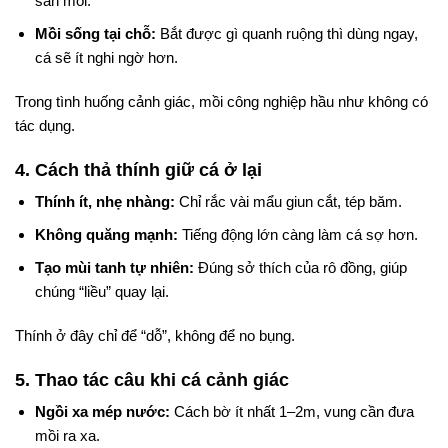
săn mồi.
Mồi sống tại chỗ:
Bắt được gì quanh ruộng thì dùng ngay,
cá sẽ ít nghi ngờ hơn.
Trong tình huống cảnh giác, mồi công nghiệp hầu như không có
tác dụng.
4. Cách thả thính giữ cá ở lại
Thính ít, nhẹ nhàng:
Chỉ rắc vài mẩu giun cắt, tép băm.
Không quăng mạnh:
Tiếng động lớn càng làm cá sợ hơn.
Tạo mùi tanh tự nhiên:
Đúng sở thích của rô đồng, giúp
chúng “liều” quay lại.
Thính ở đây chỉ để “dỗ”, không để no bụng.
5. Thao tác câu khi cá cảnh giác
Ngồi xa mép nước:
Cách bờ ít nhất 1–2m, vung cần đưa
mồi ra xa.