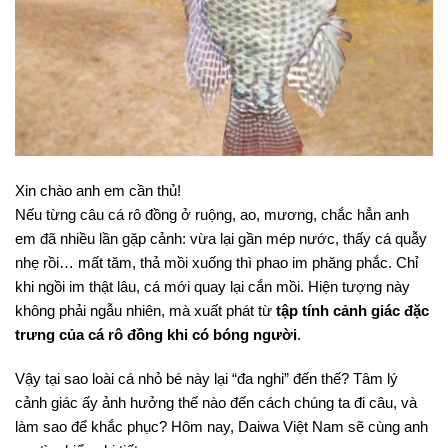
Xin chào anh em cần thủ!
Nếu từng câu cá rô đồng ở ruộng, ao, mương, chắc hẳn anh
em đã nhiều lần gặp cảnh: vừa lại gần mép nước, thấy cá quẫy
nhẹ rồi… mất tăm, thả mồi xuống thì phao im phăng phắc. Chỉ
khi ngồi im thật lâu, cá mới quay lại cắn mồi. Hiện tượng này
không phải ngẫu nhiên, mà xuất phát từ
tập tính cảnh giác đặc
trưng của cá rô đồng khi có bóng người
.
Vậy tại sao loài cá nhỏ bé này lại “đa nghi” đến thế? Tâm lý
cảnh giác ấy ảnh hưởng thế nào đến cách chúng ta đi câu, và
làm sao để khắc phục? Hôm nay, Daiwa Việt Nam sẽ cùng anh