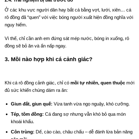
Ở các khu vực người dân hay bắt cá bằng vợt, lưới, xiên… cá
rô đồng đã “quen” với việc bóng người xuất hiện đồng nghĩa với
nguy hiểm.
Vì thế, chỉ cần anh em đứng sát mép nước, bóng in xuống, rô
đồng sẽ bỏ ăn và ẩn nấp ngay.
3. Mồi nào hợp khi cá cảnh giác?
Khi cá rô đồng cảnh giác, chỉ có
mồi tự nhiên, quen thuộc
mới
đủ sức khiến chúng dám ra ăn:
Giun đất, giun quế:
Vừa tanh vừa ngọ nguậy, khó cưỡng.
Tép, tôm đồng:
Cá đang sợ nhưng vẫn khó bỏ qua món
khoái khẩu.
Côn trùng:
Dế, cào cào, châu chấu – dễ đánh lừa bản năng