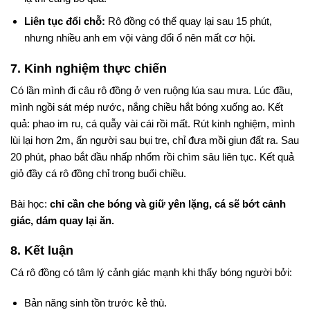
Liên tục đổi chỗ:
Rô đồng có thể quay lại sau 15 phút,
nhưng nhiều anh em vội vàng đổi ổ nên mất cơ hội.
7. Kinh nghiệm thực chiến
Có lần mình đi câu rô đồng ở ven ruộng lúa sau mưa. Lúc đầu,
mình ngồi sát mép nước, nắng chiều hắt bóng xuống ao. Kết
quả: phao im ru, cá quẫy vài cái rồi mất. Rút kinh nghiệm, mình
lùi lại hơn 2m, ẩn người sau bụi tre, chỉ đưa mồi giun đất ra. Sau
20 phút, phao bắt đầu nhấp nhổm rồi chìm sâu liên tục. Kết quả
giỏ đầy cá rô đồng chỉ trong buổi chiều.
Bài học:
chỉ cần che bóng và giữ yên lặng, cá sẽ bớt cảnh
giác, dám quay lại ăn.
8. Kết luận
Cá rô đồng có tâm lý cảnh giác mạnh khi thấy bóng người bởi:
Bản năng sinh tồn trước kẻ thù.