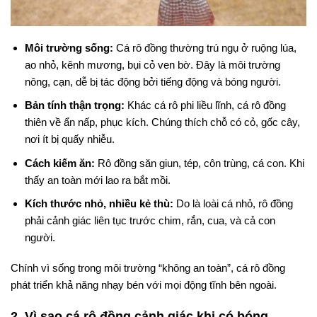
Môi trường sống:
Cá rô đồng thường trú ngụ ở ruộng lúa,
ao nhỏ, kênh mương, bụi cỏ ven bờ. Đây là môi trường
nông, cạn, dễ bị tác động bởi tiếng động và bóng người.
Bản tính thận trọng:
Khác cá rô phi liều lĩnh, cá rô đồng
thiên về ẩn nấp, phục kích. Chúng thích chỗ có cỏ, gốc cây,
nơi ít bị quấy nhiễu.
Cách kiếm ăn:
Rô đồng săn giun, tép, côn trùng, cá con. Khi
thấy an toàn mới lao ra bắt mồi.
Kích thước nhỏ, nhiều kẻ thù:
Do là loài cá nhỏ, rô đồng
phải cảnh giác liên tục trước chim, rắn, cua, và cả con
người.
Chính vì sống trong môi trường “không an toàn”, cá rô đồng
phát triển khả năng nhạy bén với mọi động tĩnh bên ngoài.
2. Vì sao cá rô đồng cảnh giác khi có bóng