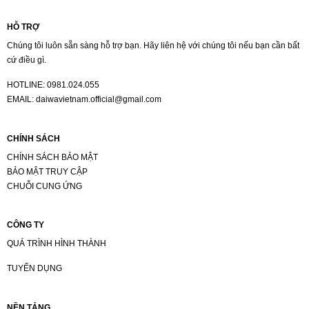
HỖ TRỢ
Chúng tôi luôn sẵn sàng hỗ trợ bạn. Hãy liên hệ với chúng tôi nếu bạn cần bất
cứ điều gì.
HOTLINE:
0981.024.055
EMAIL:
daiwavietnam.official@gmail.com
CHÍNH SÁCH
CHÍNH SÁCH BẢO MẬT
BẢO MẬT TRUY CẬP
CHUỖI CUNG ỨNG
CÔNG TY
QUÁ TRÌNH HÌNH THÀNH
TUYỂN DỤNG
NỀN TẢNG