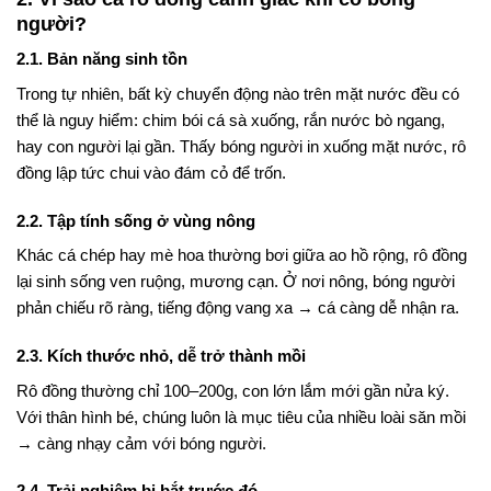
người?
2.1. Bản năng sinh tồn
Trong tự nhiên, bất kỳ chuyển động nào trên mặt nước đều có
thể là nguy hiểm: chim bói cá sà xuống, rắn nước bò ngang,
hay con người lại gần. Thấy bóng người in xuống mặt nước, rô
đồng lập tức chui vào đám cỏ để trốn.
2.2. Tập tính sống ở vùng nông
Khác cá chép hay mè hoa thường bơi giữa ao hồ rộng, rô đồng
lại sinh sống ven ruộng, mương cạn. Ở nơi nông, bóng người
phản chiếu rõ ràng, tiếng động vang xa → cá càng dễ nhận ra.
2.3. Kích thước nhỏ, dễ trở thành mồi
Rô đồng thường chỉ 100–200g, con lớn lắm mới gần nửa ký.
Với thân hình bé, chúng luôn là mục tiêu của nhiều loài săn mồi
→ càng nhạy cảm với bóng người.
2.4. Trải nghiệm bị bắt trước đó