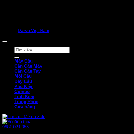
© 2025
Daiwa Việt Nam
all rights reserved. | Privacy Policy
Tìm
kiếm:
Máy Câu
Cần Câu Máy
Cần Câu Tay
Mồi Câu
Dây Câu
Phụ Kiện
Combo
Linh Kiện
Trang Phục
Cửa hàng
0981 024 055