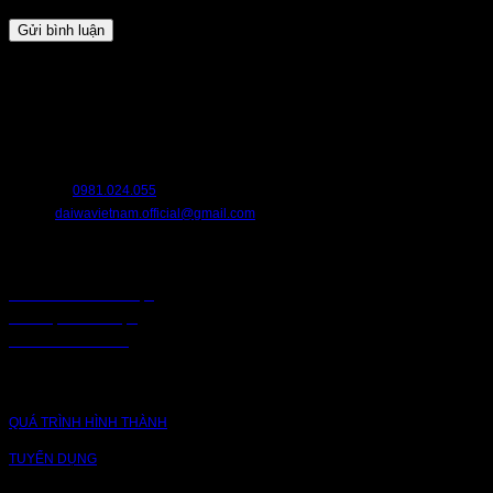
HỖ TRỢ
Chúng tôi luôn sẵn sàng hỗ trợ bạn. Hãy liên hệ với chúng tôi nếu bạn cần
bất cứ điều gì.
HOTLINE:
0981.024.055
EMAIL:
daiwavietnam.official@gmail.com
CHÍNH SÁCH
CHÍNH SÁCH BẢO MẬT
BẢO MẬT TRUY CẬP
CHUỖI CUNG ỨNG
CÔNG TY
QUÁ TRÌNH HÌNH THÀNH
TUYỂN DỤNG