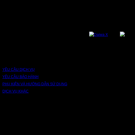
NỀN TẢNG
Bạn có thể theo dõi chúng tôi qua các nền tảng sau: Instagram, Facebook,
Youtube, Twitter, Threads, Tiktok, Zalo...
DỊCH VỤ VÀ BẢO HÀNH
YÊU CẦU DỊCH VỤ
YÊU CẦU BẢO HÀNH
PHỤ KIỆN VÀ HƯỚNG DẪN SỬ DỤNG
DỊCH VỤ KHÁC
V