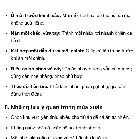
Ủ mồi trước khi đi câu:
Mùi mồi hài hòa, dễ thu hút cá mà
không quá nồng.
Nặn mồi chắc, vừa tay:
Tránh mồi nhão rơi nhanh khiến cá
bỏ đi.
Kết hợp mồi dẫn dụ và mồi chính:
Giúp cá tập trung trước
khi ăn mồi chính.
Điều chỉnh phao và dây:
Cá ăn nhạy nhưng vẫn dễ stress;
dùng cần nhẹ nhàng, phao phù hợp.
Theo dõi liên tục:
Phải kiên nhẫn, phao gật nhẹ, giật cần
đúng thời điểm.
5. Những lưu ý quan trọng mùa xuân
Chọn khu vực yên tĩnh, nhiều chỗ trú ẩn để cá ăn tự nhiên.
Không quấy phá cá hoặc hồ ao, tránh stress.
Mồi nhẹ, giàu năng lượng và dễ hấp thụ là tối ưu.