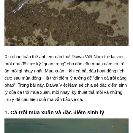
Xin chào toàn thể anh em cần thủ! Daiwa Việt Nam trở lại với
một chủ đề cực kỳ “quan trọng” cho dân câu mùa xuân: cá trôi
ăn mồi gì nhạy nhất. Mùa xuân – khi cá bắt đầu hoạt động tích
cực sau mùa đông – là thời điểm lý tưởng để “dính cá trôi căng
phao”. Trong bài này, Daiwa Việt Nam sẽ chia sẻ đặc điểm sinh
lý của cá trôi mùa xuân, mồi nhạy, kỹ thuật thả mồi và những
lưu ý để câu hiệu quả mà vẫn bảo vệ cá.
1. Cá trôi mùa xuân và đặc điểm sinh lý