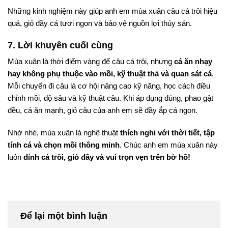
Những kinh nghiệm này giúp anh em mùa xuân câu cá trôi hiệu
quả, giỏ đầy cá tươi ngon và bảo vệ nguồn lợi thủy sản.
7. Lời khuyên cuối cùng
Mùa xuân là thời điểm vàng để câu cá trôi, nhưng
cá ăn nhạy
hay không phụ thuộc vào mồi, kỹ thuật thả và quan sát cá
.
Mỗi chuyến đi câu là cơ hội nâng cao kỹ năng, học cách điều
chỉnh mồi, độ sâu và kỹ thuật câu. Khi áp dụng đúng, phao gật
đều, cá ăn mạnh, giỏ câu của anh em sẽ đầy ắp cá ngon.
Nhớ nhé, mùa xuân là nghệ thuật
thích nghi với thời tiết, tập
tính cá và chọn mồi thông minh
. Chúc anh em mùa xuân này
luôn
dính cá trôi, giỏ đầy và vui trọn vẹn trên bờ hồ!
Để lại một bình luận