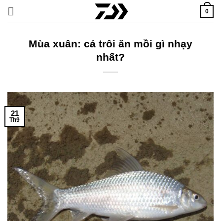
Bỏ
0
qua
nội
dung
Mùa xuân: cá trôi ăn mồi gì nhạy
nhất?
21
Th9