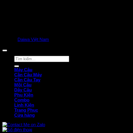
© 2025
Daiwa Việt Nam
all rights reserved. | Privacy Policy
Tìm
kiếm:
Máy Câu
Cần Câu Máy
Cần Câu Tay
Mồi Câu
Dây Câu
Phụ Kiện
Combo
Linh Kiện
Trang Phục
Cửa hàng