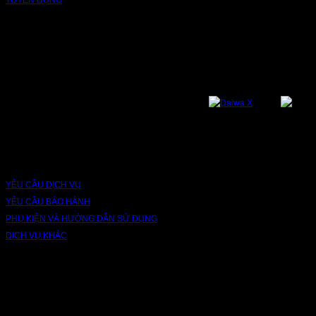
NỀN TẢNG
Bạn có thể theo dõi chúng tôi qua các nền tảng sau: Instagram, Facebook,
Youtube, Twitter, Threads, Tiktok, Zalo...
DỊCH VỤ VÀ BẢO HÀNH
YÊU CẦU DỊCH VỤ
YÊU CẦU BẢO HÀNH
PHỤ KIỆN VÀ HƯỚNG DẪN SỬ DỤNG
DỊCH VỤ KHÁC
V