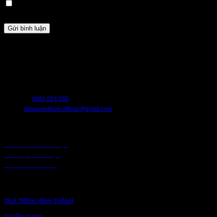
Lưu tên của tôi, email, và trang web trong trình duyệt này cho
lần bình luận kế tiếp của tôi.
HỖ TRỢ
Chúng tôi luôn sẵn sàng hỗ trợ bạn. Hãy liên hệ với chúng tôi nếu bạn cần
bất cứ điều gì.
HOTLINE:
0981.024.055
EMAIL:
daiwavietnam.official@gmail.com
CHÍNH SÁCH
CHÍNH SÁCH BẢO MẬT
BẢO MẬT TRUY CẬP
CHUỖI CUNG ỨNG
CÔNG TY
QUÁ TRÌNH HÌNH THÀNH
TUYỂN DỤNG