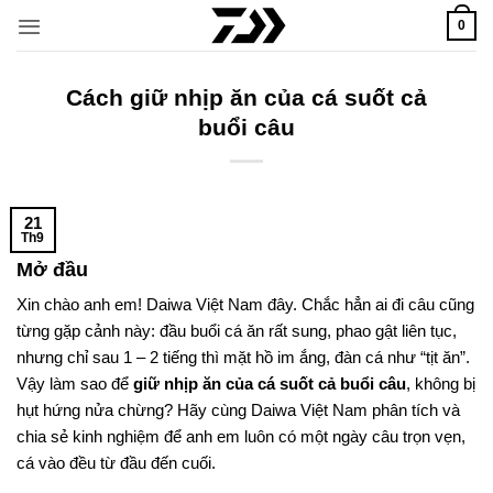
Bỏ
0
qua
nội
dung
Cách giữ nhịp ăn của cá suốt cả
buổi câu
21
Th9
Mở đầu
Xin chào anh em! Daiwa Việt Nam đây. Chắc hẳn ai đi câu cũng
từng gặp cảnh này: đầu buổi cá ăn rất sung, phao gật liên tục,
nhưng chỉ sau 1 – 2 tiếng thì mặt hồ im ắng, đàn cá như “tịt ăn”.
Vậy làm sao để
giữ nhịp ăn của cá suốt cả buổi câu
, không bị
hụt hứng nửa chừng? Hãy cùng Daiwa Việt Nam phân tích và
chia sẻ kinh nghiệm để anh em luôn có một ngày câu trọn vẹn,
cá vào đều từ đầu đến cuối.