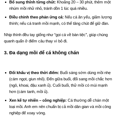
Bổ sung thính từng chút:
Khoảng 20 – 30 phút, thêm một
nhúm mồi nhử nhỏ, tránh dồn 1 lúc quá nhiều.
Điều chỉnh theo phản ứng cá:
Nếu cá ăn yếu, giảm lượng
thính; nếu cá tranh mồi mạnh, có thể tăng chút để giữ đàn.
Nhịp thính đều tay giống như “gọi cá về bàn tiệc”, giúp chúng
quanh quẩn ở điểm câu thay vì bỏ đi.
3. Đa dạng mồi để cá không chán
Đổi khẩu vị theo thời điểm:
Buổi sáng sớm dùng mồi nhẹ
(cám ngọt, giun nhỏ). Đến giữa buổi, đổi sang mồi chắc hơn
(ngô, khoai, đậu xanh ủ). Cuối buổi, thử mồi có mùi mạnh
hơn (cám tanh, mồi ủ).
Xen kẽ tự nhiên – công nghiệp:
Cá thường dễ chán một
loại mồi. Anh em nên chuẩn bị cả mồi dân gian và mồi công
nghiệp để xoay vòng.