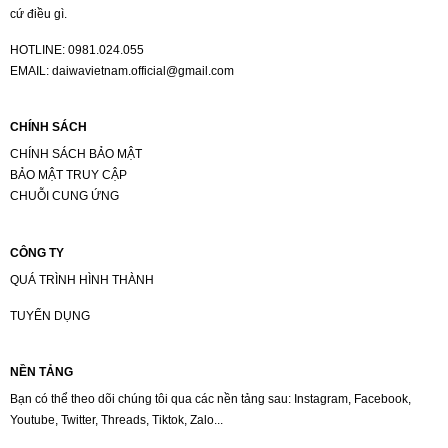
cứ điều gì.
HOTLINE:
0981.024.055
EMAIL:
daiwavietnam.official@gmail.com
CHÍNH SÁCH
CHÍNH SÁCH BẢO MẬT
BẢO MẬT TRUY CẬP
CHUỖI CUNG ỨNG
CÔNG TY
QUÁ TRÌNH HÌNH THÀNH
TUYỂN DỤNG
NỀN TẢNG
Bạn có thể theo dõi chúng tôi qua các nền tảng sau: Instagram, Facebook,
Youtube, Twitter, Threads, Tiktok, Zalo...