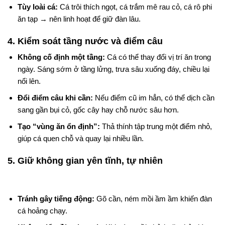
Tùy loài cá:
Cá trôi thích ngọt, cá trắm mê rau cỏ, cá rô phi
ăn tạp → nên linh hoạt để giữ đàn lâu.
4. Kiểm soát tầng nước và điểm câu
Không cố định một tầng:
Cá có thể thay đổi vị trí ăn trong
ngày. Sáng sớm ở tầng lửng, trưa sâu xuống đáy, chiều lại
nổi lên.
Đổi điểm câu khi cần:
Nếu điểm cũ im hẳn, có thể dịch cần
sang gần bụi cỏ, gốc cây hay chỗ nước sâu hơn.
Tạo “vùng ăn ổn định”:
Thả thính tập trung một điểm nhỏ,
giúp cá quen chỗ và quay lại nhiều lần.
5. Giữ không gian yên tĩnh, tự nhiên
Tránh gây tiếng động:
Gõ cần, ném mồi ầm ầm khiến đàn
cá hoảng chạy.