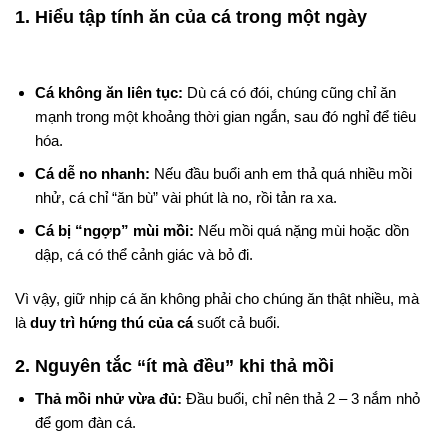
1. Hiểu tập tính ăn của cá trong một ngày
Cá không ăn liên tục:
Dù cá có đói, chúng cũng chỉ ăn
mạnh trong một khoảng thời gian ngắn, sau đó nghỉ để tiêu
hóa.
Cá dễ no nhanh:
Nếu đầu buổi anh em thả quá nhiều mồi
nhử, cá chỉ “ăn bù” vài phút là no, rồi tản ra xa.
Cá bị “ngợp” mùi mồi:
Nếu mồi quá nặng mùi hoặc dồn
dập, cá có thể cảnh giác và bỏ đi.
Vì vậy, giữ nhịp cá ăn không phải cho chúng ăn thật nhiều, mà
là
duy trì hứng thú của cá
suốt cả buổi.
2. Nguyên tắc “ít mà đều” khi thả mồi
Thả mồi nhử vừa đủ:
Đầu buổi, chỉ nên thả 2 – 3 nắm nhỏ
để gom đàn cá.