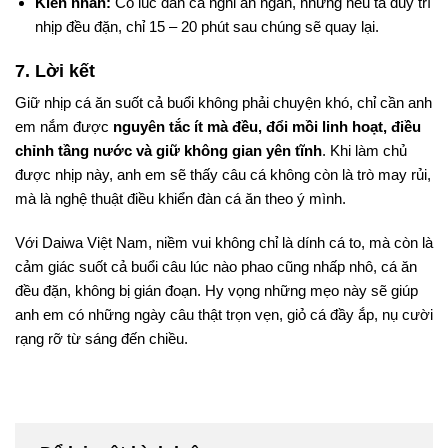
Kiên nhẫn:
Có lúc đàn cá nghỉ ăn ngắn, nhưng nếu ta duy trì
nhịp đều đặn, chỉ 15 – 20 phút sau chúng sẽ quay lại.
7. Lời kết
Giữ nhịp cá ăn suốt cả buổi không phải chuyện khó, chỉ cần anh
em nắm được
nguyên tắc ít mà đều, đổi mồi linh hoạt, điều
chỉnh tầng nước và giữ không gian yên tĩnh
. Khi làm chủ
được nhịp này, anh em sẽ thấy câu cá không còn là trò may rủi,
mà là nghệ thuật điều khiển đàn cá ăn theo ý mình.
Với Daiwa Việt Nam, niềm vui không chỉ là dính cá to, mà còn là
cảm giác suốt cả buổi câu lúc nào phao cũng nhấp nhô, cá ăn
đều đặn, không bị gián đoạn. Hy vọng những mẹo này sẽ giúp
anh em có những ngày câu thật trọn vẹn, giỏ cá đầy ắp, nụ cười
rạng rỡ từ sáng đến chiều.