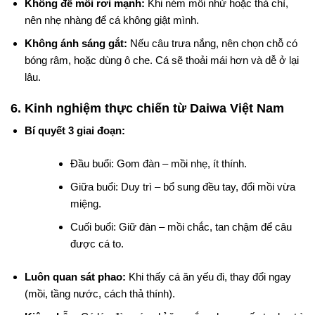
Không để mồi rơi mạnh:
Khi ném mồi nhử hoặc thả chì,
nên nhẹ nhàng để cá không giật mình.
Không ánh sáng gắt:
Nếu câu trưa nắng, nên chọn chỗ có
bóng râm, hoặc dùng ô che. Cá sẽ thoải mái hơn và dễ ở lại
lâu.
6. Kinh nghiệm thực chiến từ Daiwa Việt Nam
Bí quyết 3 giai đoạn:
Đầu buổi: Gom đàn – mồi nhẹ, ít thính.
Giữa buổi: Duy trì – bổ sung đều tay, đổi mồi vừa
miệng.
Cuối buổi: Giữ đàn – mồi chắc, tan chậm để câu
được cá to.
Luôn quan sát phao:
Khi thấy cá ăn yếu đi, thay đổi ngay
(mồi, tầng nước, cách thả thính).