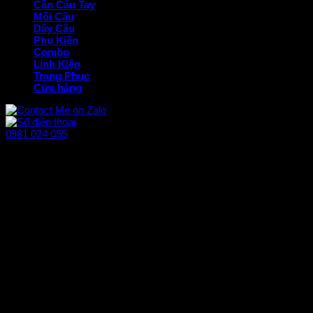
Cần Câu Tay
Mồi Câu
Dây Câu
Phụ Kiện
Combo
Linh Kiện
Trang Phục
Cửa hàng
0981 024 055