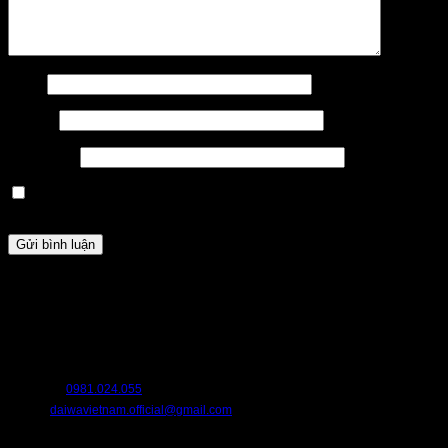
Tên
*
Email
*
Trang web
Lưu tên của tôi, email, và trang web trong trình duyệt này cho
lần bình luận kế tiếp của tôi.
HỖ TRỢ
Chúng tôi luôn sẵn sàng hỗ trợ bạn. Hãy liên hệ với chúng tôi nếu bạn cần
bất cứ điều gì.
HOTLINE:
0981.024.055
EMAIL:
daiwavietnam.official@gmail.com
CHÍNH SÁCH