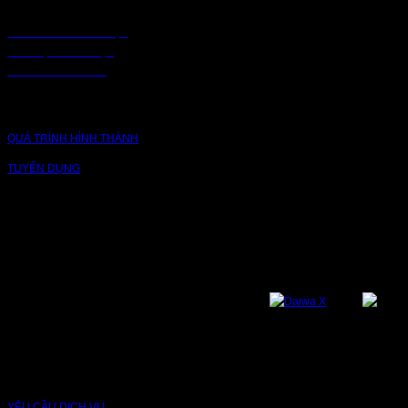
CHÍNH SÁCH BẢO MẬT
BẢO MẬT TRUY CẬP
CHUỖI CUNG ỨNG
CÔNG TY
QUÁ TRÌNH HÌNH THÀNH
TUYỂN DỤNG
NỀN TẢNG
Bạn có thể theo dõi chúng tôi qua các nền tảng sau: Instagram, Facebook,
Youtube, Twitter, Threads, Tiktok, Zalo...
DỊCH VỤ VÀ BẢO HÀNH
YÊU CẦU DỊCH VỤ