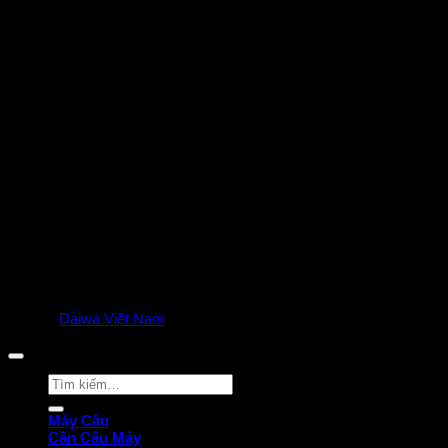
C
D
© 2025
Daiwa Việt Nam
all rights reserved. | Privacy Policy
Tìm
kiếm:
Máy Câu
Cần Câu Máy