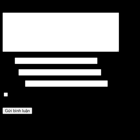
Bình luận
*
Tên
*
Email
*
Trang web
Lưu tên của tôi, email, và trang web trong trình duyệt này cho
lần bình luận kế tiếp của tôi.
HỖ TRỢ
Chúng tôi luôn sẵn sàng hỗ trợ bạn. Hãy liên hệ với chúng tôi nếu bạn cần