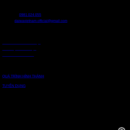
bất cứ điều gì.
HOTLINE:
0981.024.055
EMAIL:
daiwavietnam.official@gmail.com
CHÍNH SÁCH
CHÍNH SÁCH BẢO MẬT
BẢO MẬT TRUY CẬP
CHUỖI CUNG ỨNG
CÔNG TY
QUÁ TRÌNH HÌNH THÀNH
TUYỂN DỤNG
NỀN TẢNG
Bạn có thể theo dõi chúng tôi qua các nền tảng sau: Instagram, Facebook,
Youtube, Twitter, Threads, Tiktok, Zalo...