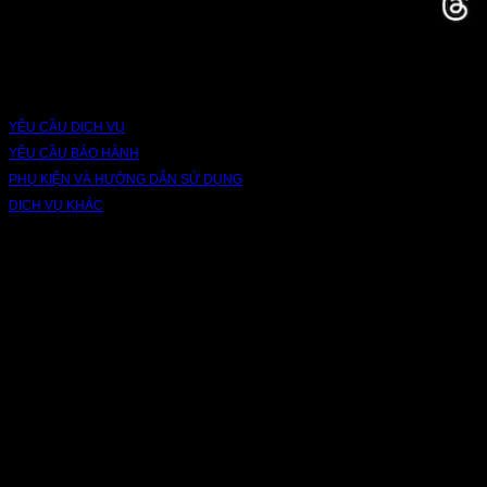
DỊCH VỤ VÀ BẢO HÀNH
YÊU CẦU DỊCH VỤ
YÊU CẦU BẢO HÀNH
PHỤ KIỆN VÀ HƯỚNG DẪN SỬ DỤNG
DỊCH VỤ KHÁC
V
P