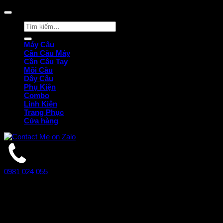
Tìm
kiếm:
Máy Câu
Cần Câu Máy
Cần Câu Tay
Mồi Câu
Dây Câu
Phụ Kiện
Combo
Linh Kiện
Trang Phục
Cửa hàng
0981 024 055