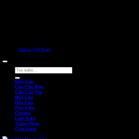
© 2025
Daiwa Việt Nam
all rights reserved. | Privacy Policy
Tìm
kiếm:
Máy Câu
Cần Câu Máy
Cần Câu Tay
Mồi Câu
Dây Câu
Phụ Kiện
Combo
Linh Kiện
Trang Phục
Cửa hàng