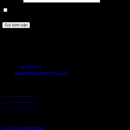
Lưu tên của tôi, email, và trang web trong trình duyệt này cho
lần bình luận kế tiếp của tôi.
HỖ TRỢ
Chúng tôi luôn sẵn sàng hỗ trợ bạn. Hãy liên hệ với chúng tôi nếu bạn cần
bất cứ điều gì.
HOTLINE:
0981.024.055
EMAIL:
daiwavietnam.official@gmail.com
CHÍNH SÁCH
CHÍNH SÁCH BẢO MẬT
BẢO MẬT TRUY CẬP
CHUỖI CUNG ỨNG
CÔNG TY
QUÁ TRÌNH HÌNH THÀNH