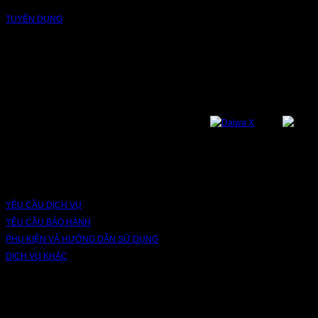
TUYỂN DỤNG
NỀN TẢNG
Bạn có thể theo dõi chúng tôi qua các nền tảng sau: Instagram, Facebook,
Youtube, Twitter, Threads, Tiktok, Zalo...
DỊCH VỤ VÀ BẢO HÀNH
YÊU CẦU DỊCH VỤ
YÊU CẦU BẢO HÀNH
PHỤ KIỆN VÀ HƯỚNG DẪN SỬ DỤNG
DỊCH VỤ KHÁC
V