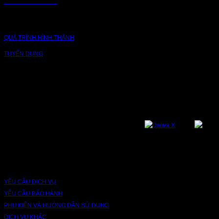
CHUỖI CUNG ỨNG
CÔNG TY
QUÁ TRÌNH HÌNH THÀNH
TUYỂN DỤNG
NỀN TẢNG
Bạn có thể theo dõi chúng tôi qua các nền tảng sau: Instagram, Facebook,
Youtube, Twitter, Threads, Tiktok, Zalo...
DỊCH VỤ VÀ BẢO HÀNH
YÊU CẦU DỊCH VỤ
YÊU CẦU BẢO HÀNH
PHỤ KIỆN VÀ HƯỚNG DẪN SỬ DỤNG
DỊCH VỤ KHÁC