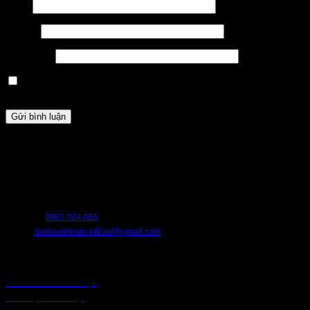
Tên
*
Email
*
Trang web
Lưu tên của tôi, email, và trang web trong trình duyệt này cho
lần bình luận kế tiếp của tôi.
HỖ TRỢ
Chúng tôi luôn sẵn sàng hỗ trợ bạn. Hãy liên hệ với chúng tôi nếu bạn cần
bất cứ điều gì.
HOTLINE:
0981.024.055
EMAIL:
daiwavietnam.official@gmail.com
CHÍNH SÁCH
CHÍNH SÁCH BẢO MẬT
BẢO MẬT TRUY CẬP