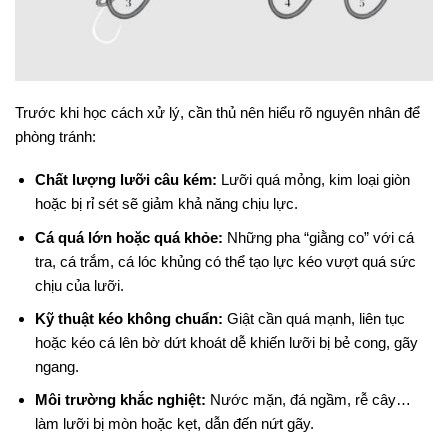
Trước khi học cách xử lý, cần thủ nên hiểu rõ nguyên nhân để
phòng tránh:
Chất lượng lưỡi câu kém:
Lưỡi quá mỏng, kim loại giòn
hoặc bị rỉ sét sẽ giảm khả năng chịu lực.
Cá quá lớn hoặc quá khỏe:
Những pha “giằng co” với cá
tra, cá trắm, cá lóc khủng có thể tạo lực kéo vượt quá sức
chịu của lưỡi.
Kỹ thuật kéo không chuẩn:
Giật cần quá mạnh, liên tục
hoặc kéo cá lên bờ dứt khoát dễ khiến lưỡi bị bẻ cong, gãy
ngang.
Môi trường khắc nghiệt:
Nước mặn, đá ngầm, rễ cây…
làm lưỡi bị mòn hoặc kẹt, dẫn đến nứt gãy.