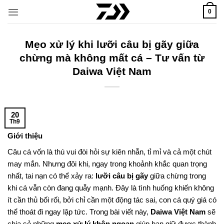
Bỏ
0
qua
nội
dung
Mẹo xử lý khi lưỡi câu bị gãy giữa
chừng mà không mất cá – Tư vấn từ
Daiwa Việt Nam
20
Th9
Giới thiệu
Câu cá vốn là thú vui đòi hỏi sự kiên nhẫn, tỉ mỉ và cả một chút
may mắn. Nhưng đôi khi, ngay trong khoảnh khắc quan trọng
nhất, tai nạn có thể xảy ra:
lưỡi câu bị gãy
giữa chừng trong
khi cá vẫn còn đang quẫy mạnh. Đây là tình huống khiến không
ít cần thủ bối rối, bởi chỉ cần một động tác sai, con cá quý giá có
thể thoát đi ngay lập tức. Trong bài viết này,
Daiwa Việt Nam
sẽ
chia sẻ những
mẹo xử lý khôn ngoan
giúp bạn giữ được thành