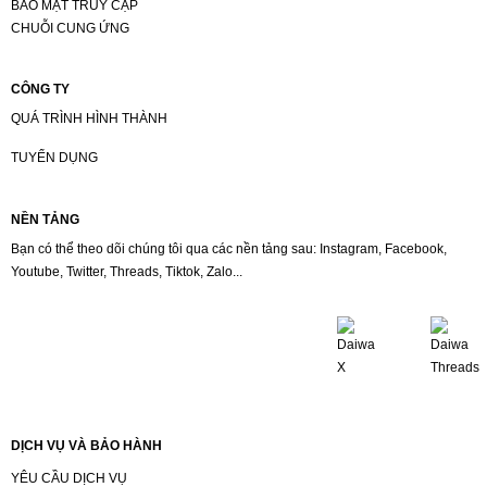
BẢO MẬT TRUY CẬP
CHUỖI CUNG ỨNG
CÔNG TY
QUÁ TRÌNH HÌNH THÀNH
TUYỂN DỤNG
NỀN TẢNG
Bạn có thể theo dõi chúng tôi qua các nền tảng sau: Instagram, Facebook,
Youtube, Twitter, Threads, Tiktok, Zalo...
DỊCH VỤ VÀ BẢO HÀNH
YÊU CẦU DỊCH VỤ