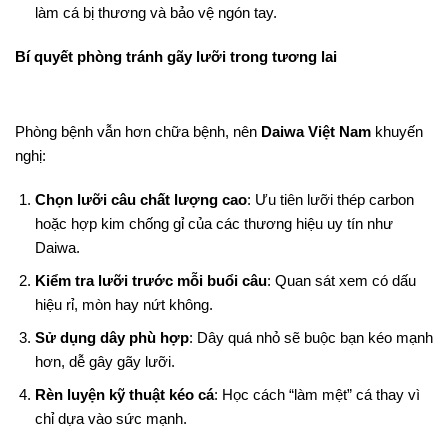
làm cá bị thương và bảo vệ ngón tay.
Bí quyết phòng tránh gãy lưỡi trong tương lai
Phòng bệnh vẫn hơn chữa bệnh, nên
Daiwa Việt Nam
khuyến
nghị:
Chọn lưỡi câu chất lượng cao
: Ưu tiên lưỡi thép carbon
hoặc hợp kim chống gỉ của các thương hiệu uy tín như
Daiwa.
Kiểm tra lưỡi trước mỗi buổi câu
: Quan sát xem có dấu
hiệu rỉ, mòn hay nứt không.
Sử dụng dây phù hợp
: Dây quá nhỏ sẽ buộc bạn kéo mạnh
hơn, dễ gây gãy lưỡi.
Rèn luyện kỹ thuật kéo cá
: Học cách “làm mệt” cá thay vì
chỉ dựa vào sức mạnh.