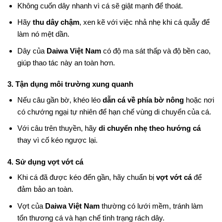
Không cuốn dây nhanh vì cá sẽ giật mạnh để thoát.
Hãy
thu dây chậm
, xen kẽ với việc nhả nhẹ khi cá quẫy để
làm nó mệt dần.
Dây của
Daiwa Việt Nam
có độ ma sát thấp và độ bền cao,
giúp thao tác này an toàn hơn.
3. Tận dụng môi trường xung quanh
Nếu câu gần bờ, khéo léo
dẫn cá về phía bờ nông
hoặc nơi
có chướng ngại tự nhiên để hạn chế vùng di chuyển của cá.
Với câu trên thuyền, hãy
di chuyển nhẹ theo hướng cá
thay vì cố kéo ngược lại.
4. Sử dụng vợt vớt cá
Khi cá đã được kéo đến gần, hãy chuẩn bị
vợt vớt cá
để
đảm bảo an toàn.
Vợt của
Daiwa Việt Nam
thường có lưới mềm, tránh làm
tổn thương cá và hạn chế tình trạng rách dây.