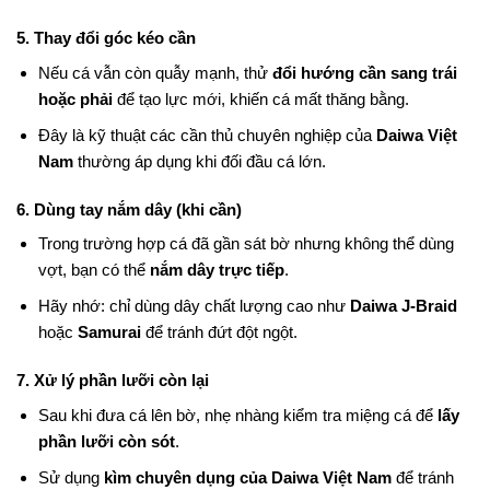
5. Thay đổi góc kéo cần
Nếu cá vẫn còn quẫy mạnh, thử
đổi hướng cần sang trái
hoặc phải
để tạo lực mới, khiến cá mất thăng bằng.
Đây là kỹ thuật các cần thủ chuyên nghiệp của
Daiwa Việt
Nam
thường áp dụng khi đối đầu cá lớn.
6. Dùng tay nắm dây (khi cần)
Trong trường hợp cá đã gần sát bờ nhưng không thể dùng
vợt, bạn có thể
nắm dây trực tiếp
.
Hãy nhớ: chỉ dùng dây chất lượng cao như
Daiwa J-Braid
hoặc
Samurai
để tránh đứt đột ngột.
7. Xử lý phần lưỡi còn lại
Sau khi đưa cá lên bờ, nhẹ nhàng kiểm tra miệng cá để
lấy
phần lưỡi còn sót
.
Sử dụng
kìm chuyên dụng của Daiwa Việt Nam
để tránh