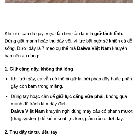
Khi lưỡi câu đã gãy, việc đầu tiên cần làm là
giữ bình tĩnh
.
Đừng giật mạnh hoặc thu dây vội, vì lực bất ngờ sẽ khiến cá dễ
sổng. Dưới đây là 7 mẹo cụ thể mà
Daiwa Việt Nam
khuyên
bạn nên áp dụng:
1. Giữ căng dây, không thả lỏng
Khi lưỡi gãy, cá vẫn có thể bị giữ lại bởi phần dây hoặc phần
gãy còn bám trong miệng.
Dùng tay hoặc cần để
giữ lực căng vừa phải
, không quá
mạnh để tránh làm dây đứt.
Daiwa Việt Nam
khuyến nghị dùng máy câu có phanh mượt
(drag system) để kiểm soát lực kéo, giảm rủi ro đứt dây.
2. Thu dây từ từ, đều tay