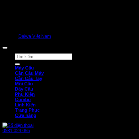
© 2025
Daiwa Việt Nam
all rights reserved. | Privacy Policy
Tìm
kiếm:
Máy Câu
Cần Câu Máy
Cần Câu Tay
Mồi Câu
Dây Câu
Phụ Kiện
Combo
Linh Kiện
Trang Phục
Cửa hàng
0981 024 055