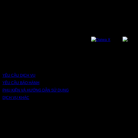
NỀN TẢNG
Bạn có thể theo dõi chúng tôi qua các nền tảng sau: Instagram, Facebook,
Youtube, Twitter, Threads, Tiktok, Zalo...
DỊCH VỤ VÀ BẢO HÀNH
YÊU CẦU DỊCH VỤ
YÊU CẦU BẢO HÀNH
PHỤ KIỆN VÀ HƯỚNG DẪN SỬ DỤNG
DỊCH VỤ KHÁC
V