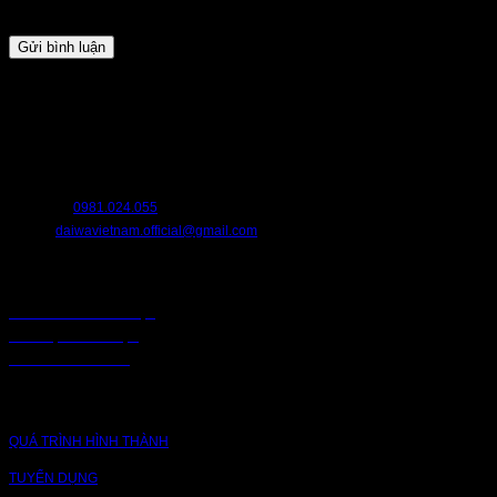
lần bình luận kế tiếp của tôi.
HỖ TRỢ
Chúng tôi luôn sẵn sàng hỗ trợ bạn. Hãy liên hệ với chúng tôi nếu bạn cần
bất cứ điều gì.
HOTLINE:
0981.024.055
EMAIL:
daiwavietnam.official@gmail.com
CHÍNH SÁCH
CHÍNH SÁCH BẢO MẬT
BẢO MẬT TRUY CẬP
CHUỖI CUNG ỨNG
CÔNG TY
QUÁ TRÌNH HÌNH THÀNH
TUYỂN DỤNG