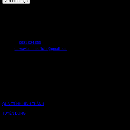
HỖ TRỢ
Chúng tôi luôn sẵn sàng hỗ trợ bạn. Hãy liên hệ với chúng tôi nếu bạn cần
bất cứ điều gì.
HOTLINE:
0981.024.055
EMAIL:
daiwavietnam.official@gmail.com
CHÍNH SÁCH
CHÍNH SÁCH BẢO MẬT
BẢO MẬT TRUY CẬP
CHUỖI CUNG ỨNG
CÔNG TY
QUÁ TRÌNH HÌNH THÀNH
TUYỂN DỤNG
NỀN TẢNG