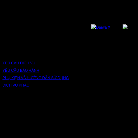
Bạn có thể theo dõi chúng tôi qua các nền tảng sau: Instagram, Facebook,
Youtube, Twitter, Threads, Tiktok, Zalo...
DỊCH VỤ VÀ BẢO HÀNH
YÊU CẦU DỊCH VỤ
YÊU CẦU BẢO HÀNH
PHỤ KIỆN VÀ HƯỚNG DẪN SỬ DỤNG
DỊCH VỤ KHÁC
V