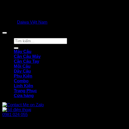
© 2025
Daiwa Việt Nam
all rights reserved. | Privacy Policy
Tìm
kiếm:
Máy Câu
Cần Câu Máy
Cần Câu Tay
Mồi Câu
Dây Câu
Phụ Kiện
Combo
Linh Kiện
Trang Phục
Cửa hàng
0981 024 055