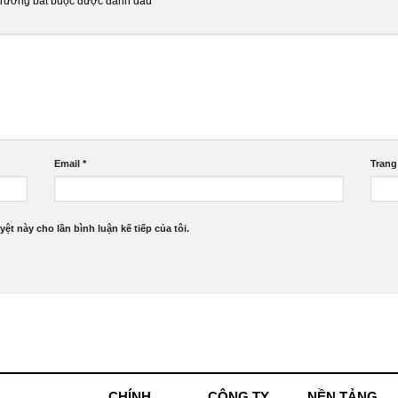
trường bắt buộc được đánh dấu
*
Email
*
Trang
yệt này cho lần bình luận kế tiếp của tôi.
CHÍNH
CÔNG TY
NỀN TẢNG