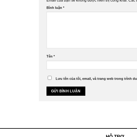
Email của bạn sẽ không được hiển thị công khai.
Các 
Bình luận
*
Tên
*
Lưu tên của tôi, email, và trang web trong trình du
HỖ TRỢ