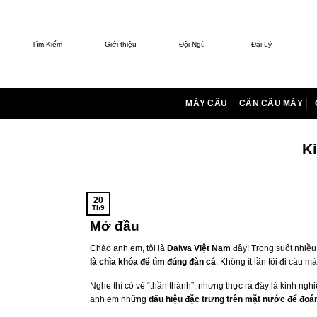
Bỏ
qua
nội
Tìm Kiếm
Giới thiệu
Đội Ngũ
Đại Lý
dung
MÁY CÂU
CẦN CÂU MÁY
K
20
Th9
Mở đầu
Chào anh em, tôi là
Daiwa Việt Nam
đây! Trong suốt nhiều
là chìa khóa để tìm đúng đàn cá
. Không ít lần tôi đi câu
Nghe thì có vẻ “thần thánh”, nhưng thực ra đây là kinh nghi
anh em những
dấu hiệu đặc trưng trên mặt nước để đoá