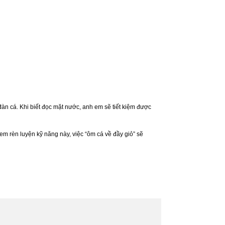
àn cá. Khi biết đọc mặt nước, anh em sẽ tiết kiệm được
 em rèn luyện kỹ năng này, việc “ôm cá về đầy giỏ” sẽ