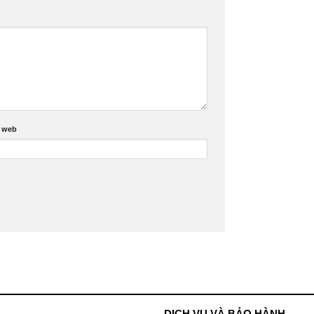
 web
DỊCH VỤ VÀ BẢO HÀNH