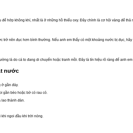
 để hớp không khí, nhất là ở những hồ thiếu oxy. Đây chính là cơ hội vàng để thả 
ước trở nên đục hơn bình thường. Nếu anh em thấy có một khoảng nước bị đục, hãy
ờng là do cá to đang di chuyển hoặc tranh mồi. Đây là tín hiệu rõ ràng để anh em 
ặt nước
g ở gần đáy.
goi gần bèo hoặc bờ có rau cỏ.
á lao thành đàn.
khi ngoi đầu khi trời nóng.
c