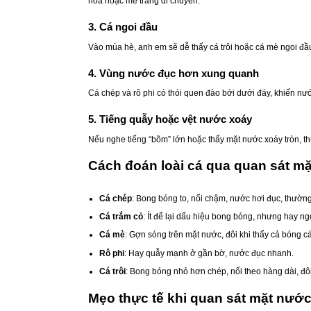
hoa hoặc mè trắng di chuyển.
3. Cá ngoi đầu
Vào mùa hè, anh em sẽ dễ thấy cá trôi hoặc cá mè ngoi đầu
4. Vùng nước đục hơn xung quanh
Cá chép và rô phi có thói quen đào bới dưới đáy, khiến n
5. Tiếng quẫy hoặc vệt nước xoáy
Nếu nghe tiếng “bõm” lớn hoặc thấy mặt nước xoáy tròn, thư
Cách đoán loài cá qua quan sát m
Cá chép
: Bong bóng to, nổi chậm, nước hơi đục, thườn
Cá trắm cỏ
: Ít để lại dấu hiệu bong bóng, nhưng hay n
Cá mè
: Gợn sóng trên mặt nước, đôi khi thấy cả bóng c
Rô phi
: Hay quẫy mạnh ở gần bờ, nước đục nhanh.
Cá trôi
: Bong bóng nhỏ hơn chép, nổi theo hàng dài, đôi 
Mẹo thực tế khi quan sát mặt nướ