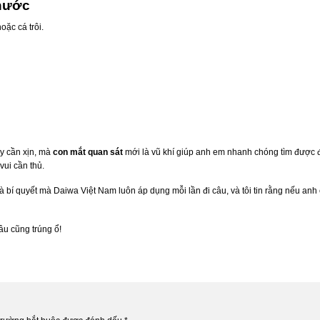
 nước
ặc cá trôi.
y cần xịn, mà
con mắt quan sát
mới là vũ khí giúp anh em nhanh chóng tìm được đ
vui cần thủ.
là bí quyết mà Daiwa Việt Nam luôn áp dụng mỗi lần đi câu, và tôi tin rằng nếu anh
âu cũng trúng ổ!