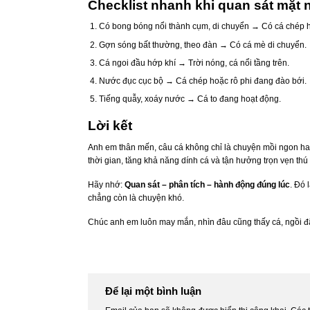
Checklist nhanh khi quan sát mặt
Có bong bóng nổi thành cụm, di chuyển → Có cá chép ho
Gợn sóng bất thường, theo đàn → Có cá mè di chuyển.
Cá ngoi đầu hớp khí → Trời nóng, cá nổi tầng trên.
Nước đục cục bộ → Cá chép hoặc rô phi đang đào bới.
Tiếng quẫy, xoáy nước → Cá to đang hoạt động.
Lời kết
Anh em thân mến, câu cá không chỉ là chuyện mồi ngon ha
thời gian, tăng khả năng dính cá và tận hưởng trọn vẹn thú 
Hãy nhớ:
Quan sát – phân tích – hành động đúng lúc
. Đó 
chẳng còn là chuyện khó.
Chúc anh em luôn may mắn, nhìn đâu cũng thấy cá, ngồi đ
Để lại một bình luận