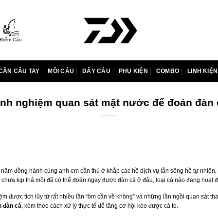
Điểm Câu
CẦN CÂU TAY
MỒI CÂU
DÂY CÂU
PHỤ KIỆN
COMBO
LINH KIỆN
inh nghiệm quan sát mặt nước để đoán đàn 
 năm đồng hành cùng anh em cần thủ ở khắp các hồ dịch vụ lẫn sông hồ tự nhiên, 
 mà chưa kịp thả mồi đã có thể đoán ngay được đàn cá ở đâu, loại cá nào đang hoạt
ệm được tích lũy từ rất nhiều lần “ôm cần về không” và những lần ngồi quan sát thay
n đàn cá
, kèm theo cách xử lý thực tế để tăng cơ hội kéo được cá to.