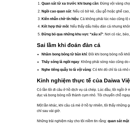
Quan sát từ xa trước khi bung cần
: Đừng vội vàng chọ
Ngồi cao quan sát
: Nếu có bờ kè, cầu gỗ hoặc ghế cao
Kiên nhẫn chờ tín hiệu
: Cá không phải lúc nào cũng lộ
Kết hợp thử mồi
: Nếu thấy dấu hiệu đàn cá nhưng khôn
Đừng bỏ qua những khu vực “xấu xí”
: Nơi có rác, bèo
Sai lầm khi đoán đàn cá
Nhầm bong bóng từ bùn khí
: Đôi khi bong bóng nổi kh
Thấy sóng là ngồi ngay
: Không phải sóng nào cũng do c
Nghe tiếng quẫy to là vội vàng
: Có khi đó chỉ là cá nh
Kinh nghiệm thực tế của Daiwa Vi
Có lần tôi đi câu ở hồ dịch vụ cá chép. Lúc đầu, tôi ngồi 
đục và bong bóng nổi thành cụm nhỏ. Tôi chuyển chỗ ngay,
Một lần khác, khi câu cá mè ở hồ tự nhiên, tôi thấy những 
chỉ sau vài giờ.
Những trải nghiệm này cho tôi niềm tin rằng:
quan sát mặt 