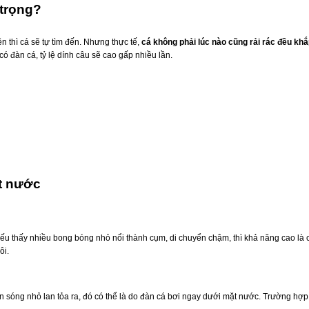
 trọng?
n thì cá sẽ tự tìm đến. Nhưng thực tế,
cá không phải lúc nào cũng rải rác đều k
ó đàn cá, tỷ lệ dính câu sẽ cao gấp nhiều lần.
t nước
u thấy nhiều bong bóng nhỏ nổi thành cụm, di chuyển chậm, thì khả năng cao là c
ôi.
sóng nhỏ lan tỏa ra, đó có thể là do đàn cá bơi ngay dưới mặt nước. Trường hợp