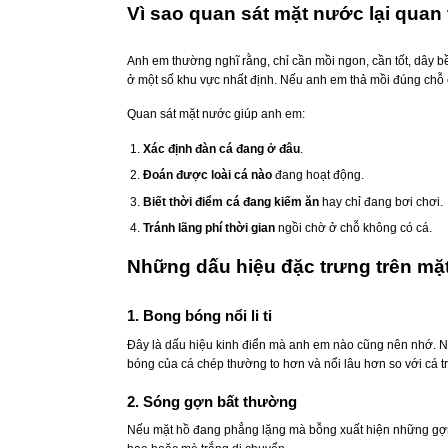
Vì sao quan sát mặt nước lại quan
Anh em thường nghĩ rằng, chỉ cần mồi ngon, cần tốt, dây bề
ở một số khu vực nhất định. Nếu anh em thả mồi đúng chỗ c
Quan sát mặt nước giúp anh em:
Xác định đàn cá đang ở đâu
.
Đoán được loài cá nào
đang hoạt động.
Biết thời điểm cá đang kiếm ăn
hay chỉ đang bơi chơi.
Tránh lãng phí thời gian
ngồi chờ ở chỗ không có cá.
Những dấu hiệu đặc trưng trên mặ
1. Bong bóng nổi li ti
Đây là dấu hiệu kinh điển mà anh em nào cũng nên nhớ. Nế
bóng của cá chép thường to hơn và nổi lâu hơn so với cá tr
2. Sóng gợn bất thường
Nếu mặt hồ đang phẳng lặng mà bỗng xuất hiện những gợn 