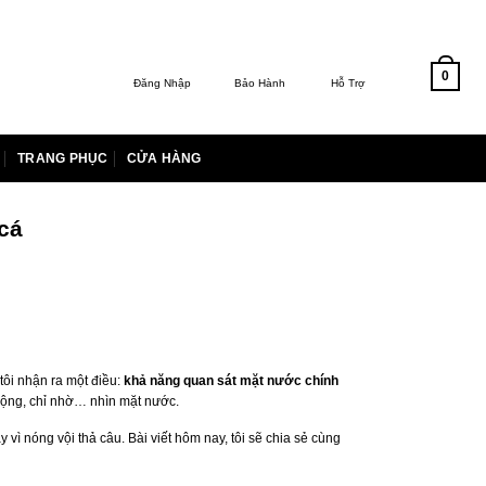
0
Đăng Nhập
Bảo Hành
Hỗ Trợ
TRANG PHỤC
CỬA HÀNG
cá
tôi nhận ra một điều:
khả năng quan sát mặt nước chính
 động, chỉ nhờ… nhìn mặt nước.
 vì nóng vội thả câu. Bài viết hôm nay, tôi sẽ chia sẻ cùng