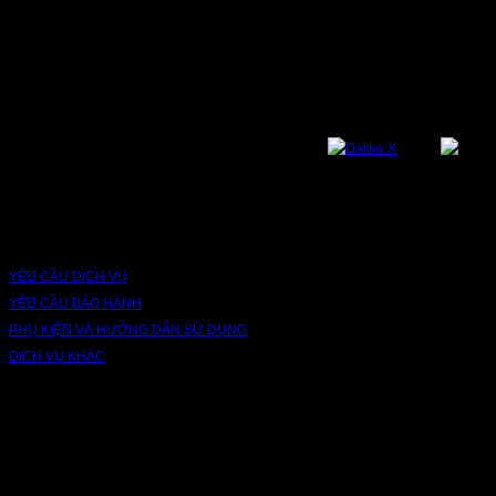
NỀN TẢNG
Bạn có thể theo dõi chúng tôi qua các nền tảng sau: Instagram, Facebook,
Youtube, Twitter, Threads, Tiktok, Zalo...
DỊCH VỤ VÀ BẢO HÀNH
YÊU CẦU DỊCH VỤ
YÊU CẦU BẢO HÀNH
PHỤ KIỆN VÀ HƯỚNG DẪN SỬ DỤNG
DỊCH VỤ KHÁC
V