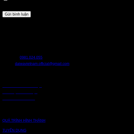
lần bình luận kế tiếp của tôi.
HỖ TRỢ
Chúng tôi luôn sẵn sàng hỗ trợ bạn. Hãy liên hệ với chúng tôi nếu bạn cần
bất cứ điều gì.
HOTLINE:
0981.024.055
EMAIL:
daiwavietnam.official@gmail.com
CHÍNH SÁCH
CHÍNH SÁCH BẢO MẬT
BẢO MẬT TRUY CẬP
CHUỖI CUNG ỨNG
CÔNG TY
QUÁ TRÌNH HÌNH THÀNH
TUYỂN DỤNG