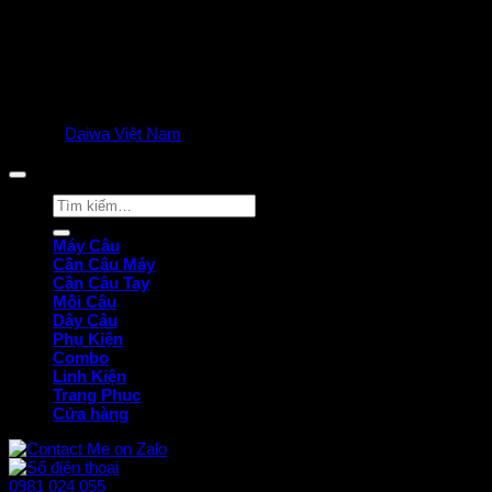
© 2025
Daiwa Việt Nam
all rights reserved. | Privacy Policy
Tìm
kiếm:
Máy Câu
Cần Câu Máy
Cần Câu Tay
Mồi Câu
Dây Câu
Phụ Kiện
Combo
Linh Kiện
Trang Phục
Cửa hàng
0981 024 055