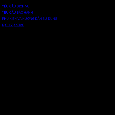
YÊU CẦU DỊCH VỤ
YÊU CẦU BẢO HÀNH
PHỤ KIỆN VÀ HƯỚNG DẪN SỬ DỤNG
DỊCH VỤ KHÁC
V
P