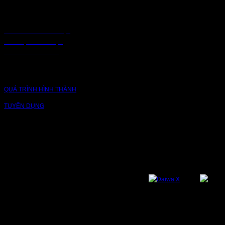
CHÍNH SÁCH
CHÍNH SÁCH BẢO MẬT
BẢO MẬT TRUY CẬP
CHUỖI CUNG ỨNG
CÔNG TY
QUÁ TRÌNH HÌNH THÀNH
TUYỂN DỤNG
NỀN TẢNG
Bạn có thể theo dõi chúng tôi qua các nền tảng sau: Instagram, Facebook,
Youtube, Twitter, Threads, Tiktok, Zalo...
DỊCH VỤ VÀ BẢO HÀNH