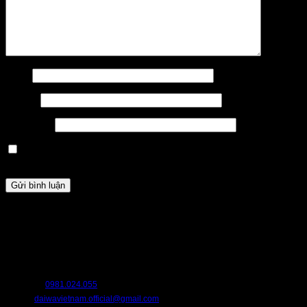
Tên
*
Email
*
Trang web
Lưu tên của tôi, email, và trang web trong trình duyệt này cho
lần bình luận kế tiếp của tôi.
HỖ TRỢ
Chúng tôi luôn sẵn sàng hỗ trợ bạn. Hãy liên hệ với chúng tôi nếu bạn cần
bất cứ điều gì.
HOTLINE:
0981.024.055
EMAIL:
daiwavietnam.official@gmail.com