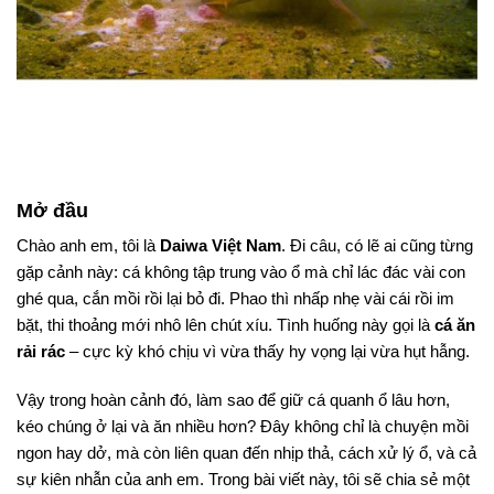
Mở đầu
Chào anh em, tôi là
Daiwa Việt Nam
. Đi câu, có lẽ ai cũng từng
gặp cảnh này: cá không tập trung vào ổ mà chỉ lác đác vài con
ghé qua, cắn mồi rồi lại bỏ đi. Phao thì nhấp nhẹ vài cái rồi im
bặt, thi thoảng mới nhô lên chút xíu. Tình huống này gọi là
cá ăn
rải rác
– cực kỳ khó chịu vì vừa thấy hy vọng lại vừa hụt hẫng.
Vậy trong hoàn cảnh đó, làm sao để giữ cá quanh ổ lâu hơn,
kéo chúng ở lại và ăn nhiều hơn? Đây không chỉ là chuyện mồi
ngon hay dở, mà còn liên quan đến nhịp thả, cách xử lý ổ, và cả
sự kiên nhẫn của anh em. Trong bài viết này, tôi sẽ chia sẻ một