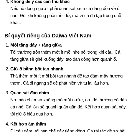
Không để ý các cần thủ khác
Nếu hồ đông người, phải quan sát xem cá đang dồn về ổ
nào. Đôi khi không phải mồi dở, mà vì cá đã tập trung chỗ
khác.
Bí quyết riêng của Daiwa Việt Nam
Mồi tầng đáy + tầng giữa
Tôi thường trộn thêm một ít mồi nhẹ nổi trong khi câu. Cá
tầng giữa sẽ ghé xuống đáy, tạo đàn đông hơn quanh ổ.
Giữ ổ bằng bột tan nhanh
Thả thêm một ít mồi bột tan nhanh để tạo đám mây hương
thơm. Cá đi ngang sẽ dễ phát hiện và tụ lại lâu hơn.
Quan sát đàn chim
Nơi nào chim sà xuống mổ mặt nước, nơi đó thường có đàn
cá nhỏ. Cá lớn sẽ quanh quẩn gần đó. Kết hợp quan sát này,
tôi giữ ổ hiệu quả hơn.
Kết hợp âm thầm
Đi câu đêm, tôi hạn chế gây tiếng động. Cá rải rác dễ sợ hãi,