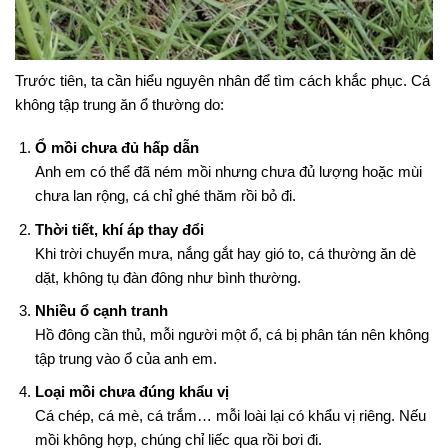
Trước tiên, ta cần hiểu nguyên nhân để tìm cách khắc phục. Cá
không tập trung ăn ổ thường do:
Ổ mồi chưa đủ hấp dẫn
Anh em có thể đã ném mồi nhưng chưa đủ lượng hoặc mùi
chưa lan rộng, cá chỉ ghé thăm rồi bỏ đi.
Thời tiết, khí áp thay đổi
Khi trời chuyển mưa, nắng gắt hay gió to, cá thường ăn dè
dặt, không tụ đàn đông như bình thường.
Nhiều ổ cạnh tranh
Hồ đông cần thủ, mỗi người một ổ, cá bị phân tán nên không
tập trung vào ổ của anh em.
Loại mồi chưa đúng khẩu vị
Cá chép, cá mè, cá trắm… mỗi loài lại có khẩu vị riêng. Nếu
mồi không hợp, chúng chỉ liếc qua rồi bơi đi.