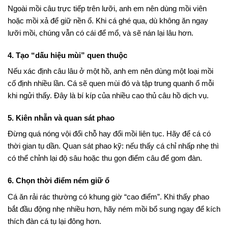
Ngoài mồi câu trực tiếp trên lưỡi, anh em nên dùng mồi viên
hoặc mồi xả để giữ nền ổ. Khi cá ghé qua, dù không ăn ngay
lưỡi mồi, chúng vẫn có cái để mổ, và sẽ nán lại lâu hơn.
4. Tạo “dấu hiệu mùi” quen thuộc
Nếu xác định câu lâu ở một hồ, anh em nên dùng một loại mồi
cố định nhiều lần. Cá sẽ quen mùi đó và tập trung quanh ổ mỗi
khi ngửi thấy. Đây là bí kíp của nhiều cao thủ câu hồ dịch vụ.
5. Kiên nhẫn và quan sát phao
Đừng quá nóng vội đổi chỗ hay đổi mồi liên tục. Hãy để cá có
thời gian tụ dần. Quan sát phao kỹ: nếu thấy cá chỉ nhấp nhẹ thì
có thể chỉnh lại độ sâu hoặc thu gọn điểm câu để gom đàn.
6. Chọn thời điểm ném giữ ổ
Cá ăn rải rác thường có khung giờ “cao điểm”. Khi thấy phao
bắt đầu động nhẹ nhiều hơn, hãy ném mồi bổ sung ngay để kích
thích đàn cá tụ lại đông hơn.