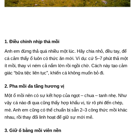
1. Điều chỉnh nhịp thả mồi
Anh em đừng thả quá nhiều một lúc. Hãy chia nhỏ, đều tay, để
cá cảm thấy ổ luôn có thức ăn mới. Ví dụ: cứ 5–7 phút thả một
ít mồi, thay vì ném cả nắm lớn rồi ngồi chờ. Cách này tạo cảm
giác “bữa tiệc liên tục”, khiến cá không muốn bỏ đi.
2. Pha mồi đa tầng hương vị
Một ổ mồi nên có sự kết hợp của ngọt – chua – tanh nhẹ. Như
vậy cá nào đi qua cũng thấy hợp khẩu vị, từ rô phi đến chép,
mè. Anh em cũng có thể chuẩn bị sẵn 2–3 công thức mồi khác
nhau, rồi thay đổi linh hoạt để giữ sự mới mẻ.
3. Giữ ổ bằng mồi viên nền