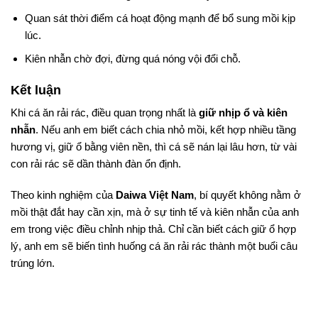
Quan sát thời điểm cá hoạt động mạnh để bổ sung mồi kịp
lúc.
Kiên nhẫn chờ đợi, đừng quá nóng vội đổi chỗ.
Kết luận
Khi cá ăn rải rác, điều quan trọng nhất là
giữ nhịp ổ và kiên
nhẫn
. Nếu anh em biết cách chia nhỏ mồi, kết hợp nhiều tầng
hương vị, giữ ổ bằng viên nền, thì cá sẽ nán lại lâu hơn, từ vài
con rải rác sẽ dần thành đàn ổn định.
Theo kinh nghiệm của
Daiwa Việt Nam
, bí quyết không nằm ở
mồi thật đắt hay cần xịn, mà ở sự tinh tế và kiên nhẫn của anh
em trong việc điều chỉnh nhịp thả. Chỉ cần biết cách giữ ổ hợp
lý, anh em sẽ biến tình huống cá ăn rải rác thành một buổi câu
trúng lớn.