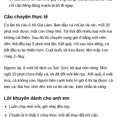
chỉ cần tiếng động mạnh là bỏ đi ngay.
Câu chuyện thực tế
Có lần tôi câu ở hồ Gia Lâm. Ban đầu cá chỉ ăn rải rác, mỗi 20
phút mới được một con chép nhỏ. Tôi thử đổi nhiều loại mồi mà
không cải thiện. Sau đó tôi chuyển sang giữ ổ bằng mồi viên
nền, thả đều tay 5 phút một lần. Kết quả, chỉ sau nửa tiếng, cá
bắt đầu tụ lại nhiều hơn. Cuối buổi, tôi kéo được liền mấy con
chép 2–3kg.
Ngược lại, ở một hồ dịch vụ Sóc Sơn, tôi quá nôn nóng. Mới
ngồi 10 phút chưa thấy cá, tôi đã đổi mồi liên tục. Kết quả, ổ mất
mùi, cá không vào. Người bên cạnh kiên trì giữ ổ thì lại được cả
bao cá. Bài học nhớ đời: khi cá ăn rải rác, kiên nhẫn là vàng.
Lời khuyên dành cho anh em
Luôn chia nhỏ mồi, giữ nhịp đều tay.
Chuẩn bị ít nhất 2 công thức mồi để thay đổi khi cần.