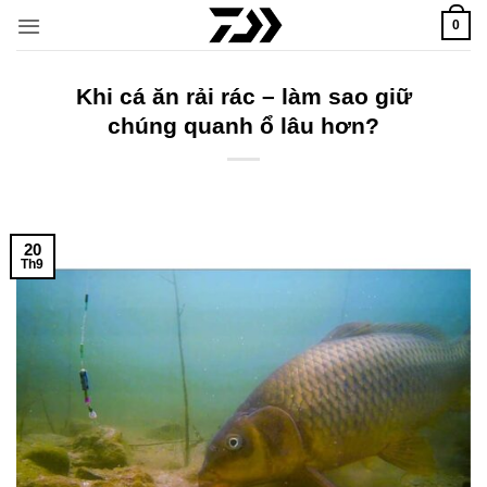
Bỏ
0
qua
nội
dung
Khi cá ăn rải rác – làm sao giữ
chúng quanh ổ lâu hơn?
20
Th9