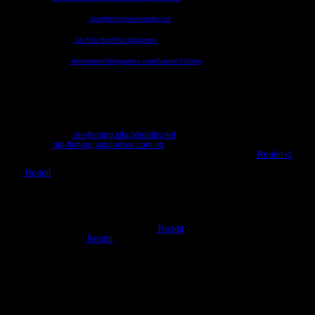
, tăng tỷ lệ dính cá nhạy cảm
SportfishHub
tackletalks.net
ên cây cỏ tốt, nhạy cảm
Go Fish Now
Flop Industries
ông giãn, leader vô hình
freshwaterfishingadvice.com
Coastal Fishing
y khi cá cắn mạnh hoặc có răng sắc
ng bị cá phát hiện
slo-fishing.si
tackletalks.net
.
 để ý màu dây
slo-fishing.si
colorbox.com.vn
.
khi có nhiều cần; sử dụng leader trong suốt để giấu màu dây chính
Reddit+1
.
eader.”
Reddit
chiến cá lớn nếu điều khiển dây cẩn thận.”
Reddit
ng nếu câu nơi lạnh.”
Reddit
ó hoặc toàn bộ dây để tránh bị đứt khi cá kéo mạnh.
mất độ bền.