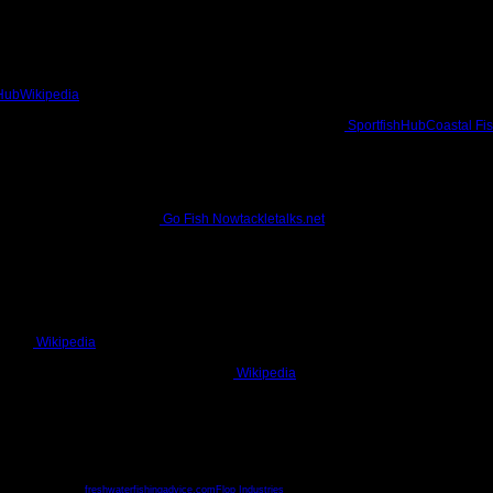
hHub
Wikipedia
.
khi cá giật), có màu sắc tùy chọn.
nh nắng); độ giãn cao nên độ nhạy và kiểm soát cá hạn chế
SportfishHub
Coastal Fi
chỉ số khúc xạ giống nước
Go Fish Now
tackletalks.net
.
cá khó phát hiện dây, tăng độ nhạy cảm nhận cắn.
ịu lực
Wikipedia
.
ể phát hiện cắn mồi ngay; phù hợp với môi trường nhiều cây cỏ hoặc phải quăng x
 nhìn — cần sử dụng leader để giấu dây
Wikipedia
.
giãn, giá vừa phải
freshwaterfishingadvice.com
Flop Industries