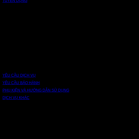
TUYỂN DỤNG
NỀN TẢNG
Bạn có thể theo dõi chúng tôi qua các nền tảng sau: Instagram, Facebook, Youtube, 
DỊCH VỤ VÀ BẢO HÀNH
YÊU CẦU DỊCH VỤ
YÊU CẦU BẢO HÀNH
PHỤ KIỆN VÀ HƯỚNG DẪN SỬ DỤNG
DỊCH VỤ KHÁC