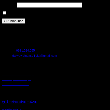
Trang web
Lưu tên của tôi, email, và trang web trong trình duyệt này cho lần bình luận kế
HỖ TRỢ
Chúng tôi luôn sẵn sàng hỗ trợ bạn. Hãy liên hệ với chúng tôi nếu bạn cần bất
HOTLINE:
0981.024.055
EMAIL:
daiwavietnam.official@gmail.com
CHÍNH SÁCH
CHÍNH SÁCH BẢO MẬT
BẢO MẬT TRUY CẬP
CHUỖI CUNG ỨNG
CÔNG TY
QUÁ TRÌNH HÌNH THÀNH