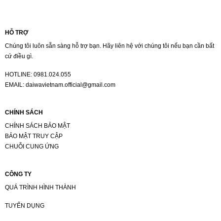
HỖ TRỢ
Chúng tôi luôn sẵn sàng hỗ trợ bạn. Hãy liên hệ với chúng tôi nếu bạn cần bất
cứ điều gì.
HOTLINE:
0981.024.055
EMAIL:
daiwavietnam.official@gmail.com
CHÍNH SÁCH
CHÍNH SÁCH BẢO MẬT
BẢO MẬT TRUY CẬP
CHUỖI CUNG ỨNG
CÔNG TY
QUÁ TRÌNH HÌNH THÀNH
TUYỂN DỤNG