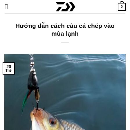
Bỏ
0
qua
nội
dung
Hướng dẫn cách câu cá chép vào
mùa lạnh
20
Th9