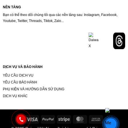
NỀN TẢNG
Bạn có thể theo dõi chúng tôi qua các nền tảng sau: Instagram, Facebook,
Youtube, Twitter, Threads, Tiktok, Zalo...
DỊCH VỤ VÀ BẢO HÀNH
YÊU CẦU DỊCH VỤ
YÊU CẦU BẢO HÀNH
PHỤ KIỆN VÀ HƯỚNG DẪN SỬ DỤNG
DỊCH VỤ KHÁC
Visa
PayPal
Stripe
MasterCard
Cash
On