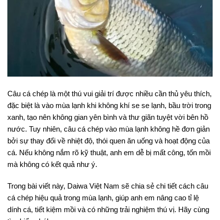
Câu cá chép là một thú vui giải trí được nhiều cần thủ yêu thích,
đặc biệt là vào mùa lạnh khi không khí se se lạnh, bầu trời trong
xanh, tạo nên không gian yên bình và thư giãn tuyệt vời bên hồ
nước. Tuy nhiên, câu cá chép vào mùa lạnh không hề đơn giản
bởi sự thay đổi về nhiệt độ, thói quen ăn uống và hoạt động của
cá. Nếu không nắm rõ kỹ thuật, anh em dễ bị mất công, tốn mồi
mà không có kết quả như ý.
Trong bài viết này, Daiwa Việt Nam sẽ chia sẻ chi tiết cách câu
cá chép hiệu quả trong mùa lạnh, giúp anh em nâng cao tỉ lệ
dính cá, tiết kiệm mồi và có những trải nghiệm thú vị. Hãy cùng