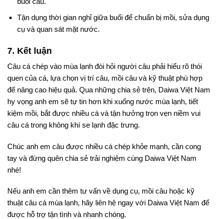
buổi câu.
Tận dụng thời gian nghỉ giữa buổi để chuẩn bị mồi, sửa dụng
cụ và quan sát mặt nước.
7. Kết luận
Câu cá chép vào mùa lạnh đòi hỏi người câu phải hiểu rõ thói
quen của cá, lựa chọn vị trí câu, mồi câu và kỹ thuật phù hợp
để nâng cao hiệu quả. Qua những chia sẻ trên, Daiwa Việt Nam
hy vọng anh em sẽ tự tin hơn khi xuống nước mùa lạnh, tiết
kiệm mồi, bắt được nhiều cá và tận hưởng trọn vẹn niềm vui
câu cá trong không khí se lạnh đặc trưng.
Chúc anh em câu được nhiều cá chép khỏe mạnh, cần cong
tay và đừng quên chia sẻ trải nghiệm cùng Daiwa Việt Nam
nhé!
Nếu anh em cần thêm tư vấn về dụng cụ, mồi câu hoặc kỹ
thuật câu cá mùa lạnh, hãy liên hệ ngay với Daiwa Việt Nam để
được hỗ trợ tận tình và nhanh chóng.