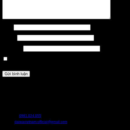
Tên
*
Email
*
Trang web
Lưu tên của tôi, email, và trang web trong trình duyệt này cho
lần bình luận kế tiếp của tôi.
HỖ TRỢ
Chúng tôi luôn sẵn sàng hỗ trợ bạn. Hãy liên hệ với chúng tôi nếu bạn cần
bất cứ điều gì.
HOTLINE:
0981.024.055
EMAIL:
daiwavietnam.official@gmail.com