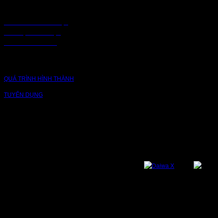
CHÍNH SÁCH
CHÍNH SÁCH BẢO MẬT
BẢO MẬT TRUY CẬP
CHUỖI CUNG ỨNG
CÔNG TY
QUÁ TRÌNH HÌNH THÀNH
TUYỂN DỤNG
NỀN TẢNG
Bạn có thể theo dõi chúng tôi qua các nền tảng sau: Instagram, Facebook,
Youtube, Twitter, Threads, Tiktok, Zalo...
DỊCH VỤ VÀ BẢO HÀNH