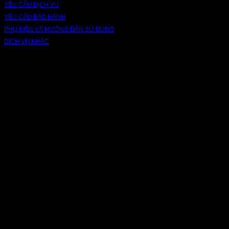
YÊU CẦU DỊCH VỤ
YÊU CẦU BẢO HÀNH
PHỤ KIỆN VÀ HƯỚNG DẪN SỬ DỤNG
DỊCH VỤ KHÁC
V
P