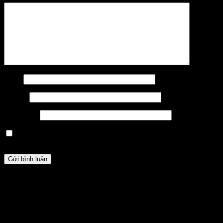
Tên
*
Email
*
Trang web
Lưu tên của tôi, email, và trang web trong trình duyệt này cho
lần bình luận kế tiếp của tôi.
HỖ TRỢ
Chúng tôi luôn sẵn sàng hỗ trợ bạn. Hãy liên hệ với chúng tôi nếu bạn cần
bất cứ điều gì.