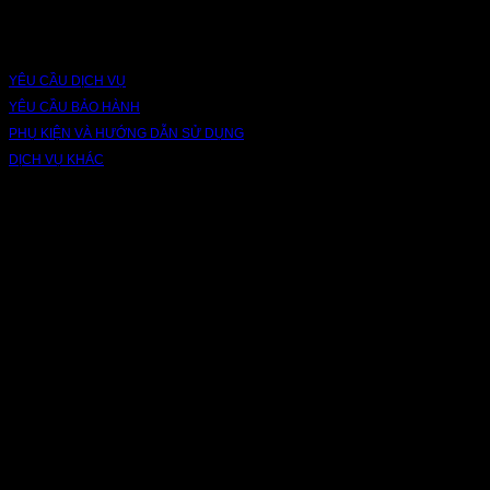
DỊCH VỤ VÀ BẢO HÀNH
YÊU CẦU DỊCH VỤ
YÊU CẦU BẢO HÀNH
PHỤ KIỆN VÀ HƯỚNG DẪN SỬ DỤNG
DỊCH VỤ KHÁC
V
P