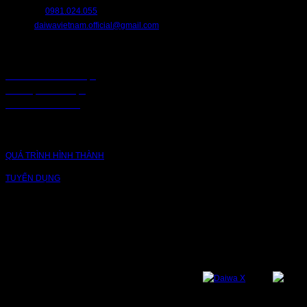
HOTLINE:
0981.024.055
EMAIL:
daiwavietnam.official@gmail.com
CHÍNH SÁCH
CHÍNH SÁCH BẢO MẬT
BẢO MẬT TRUY CẬP
CHUỖI CUNG ỨNG
CÔNG TY
QUÁ TRÌNH HÌNH THÀNH
TUYỂN DỤNG
NỀN TẢNG
Bạn có thể theo dõi chúng tôi qua các nền tảng sau: Instagram, Facebook,
Youtube, Twitter, Threads, Tiktok, Zalo...