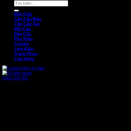
Tìm
kiếm:
Máy Câu
Cần Câu Máy
Cần Câu Tay
Mồi Câu
Dây Câu
Phụ Kiện
Combo
Linh Kiện
Trang Phục
Cửa hàng
0981 024 055