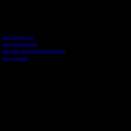
DỊCH VỤ VÀ BẢO HÀNH
YÊU CẦU DỊCH VỤ
YÊU CẦU BẢO HÀNH
PHỤ KIỆN VÀ HƯỚNG DẪN SỬ DỤNG
DỊCH VỤ KHÁC