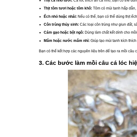
Thịt cá nhỏ tươi:
Cá lóc thích ăn cá nhỏ, bạn có thể dùn
Thịt tôm tươi hoặc tôm khô:
Tôm có mùi tanh hấp dẫn, 
Ếch nhỏ hoặc nhái:
Nếu có thể, bạn có thể dùng thịt ếc
Côn trùng thủy sinh:
Các loại côn trùng như giun đất, s
Cám gạo hoặc bột ngô:
Dùng làm chất kết dính cho mồi 
Mắm hoặc nước mắm nhỉ:
Giúp tạo mùi tanh kích thích 
Bạn có thể kết hợp các nguyên liệu trên để tạo ra mồi câu c
3. Các bước làm mồi câu cá lóc hiệ