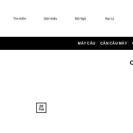
Bỏ
qua
nội
Tìm Kiếm
Giới thiệu
Đội Ngũ
Đại Lý
dung
MÁY CÂU
CẦN CÂU MÁY
C
20
Th9