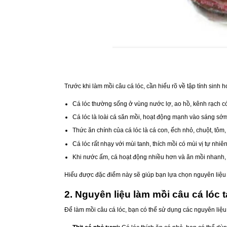
Trước khi làm mồi câu cá lóc, cần hiểu rõ về tập tính sinh
Cá lóc thường sống ở vùng nước lợ, ao hồ, kênh rạch có 
Cá lóc là loài cá săn mồi, hoạt động mạnh vào sáng sớm v
Thức ăn chính của cá lóc là cá con, ếch nhỏ, chuột, tôm, 
Cá lóc rất nhạy với mùi tanh, thích mồi có mùi vị tự nhi
Khi nước ấm, cá hoạt động nhiều hơn và ăn mồi nhanh, c
Hiểu được đặc điểm này sẽ giúp bạn lựa chọn nguyên liệu l
2. Nguyên liệu làm mồi câu cá lóc t
Để làm mồi câu cá lóc, bạn có thể sử dụng các nguyên liệu t