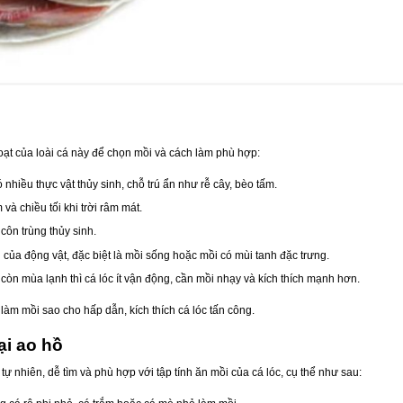
 hoạt của loài cá này để chọn mồi và cách làm phù hợp:
nhiều thực vật thủy sinh, chỗ trú ẩn như rễ cây, bèo tấm.
à chiều tối khi trời râm mát.
côn trùng thủy sinh.
ên của động vật, đặc biệt là mồi sống hoặc mồi có mùi tanh đặc trưng.
òn mùa lạnh thì cá lóc ít vận động, cần mồi nhạy và kích thích mạnh hơn.
àm mồi sao cho hấp dẫn, kích thích cá lóc tấn công.
ại ao hồ
ự nhiên, dễ tìm và phù hợp với tập tính ăn mồi của cá lóc, cụ thể như sau: