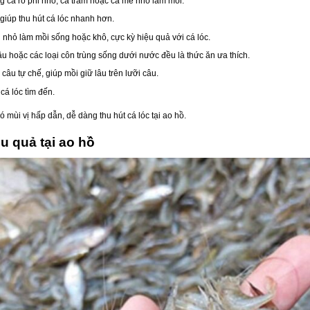
g cá rô phi nhỏ, cá trắm hoặc cá mè nhỏ làm mồi.
giúp thu hút cá lóc nhanh hơn.
h nhỏ làm mồi sống hoặc khô, cực kỳ hiệu quả với cá lóc.
âu hoặc các loại côn trùng sống dưới nước đều là thức ăn ưa thích.
câu tự chế, giúp mồi giữ lâu trên lưỡi câu.
cá lóc tìm đến.
ó mùi vị hấp dẫn, dễ dàng thu hút cá lóc tại ao hồ.
u quả tại ao hồ