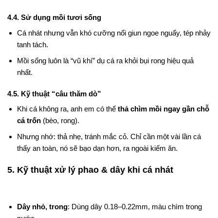
4.4. Sử dụng mồi tươi sống
Cá nhát nhưng vẫn khó cưỡng nổi giun ngoe nguẩy, tép nhảy
tanh tách.
Mồi sống luôn là “vũ khí” dụ cá ra khỏi bụi rong hiệu quả
nhất.
4.5. Kỹ thuật “câu thăm dò”
Khi cá không ra, anh em có thể
thả chìm mồi ngay gần chỗ
cá trốn
(bèo, rong).
Nhưng nhớ: thả nhẹ, tránh mắc cỏ. Chỉ cần một vài lần cá
thấy an toàn, nó sẽ bạo dạn hơn, ra ngoài kiếm ăn.
5. Kỹ thuật xử lý phao & dây khi cá nhát
Dây nhỏ, trong
: Dùng dây 0.18–0.22mm, màu chìm trong