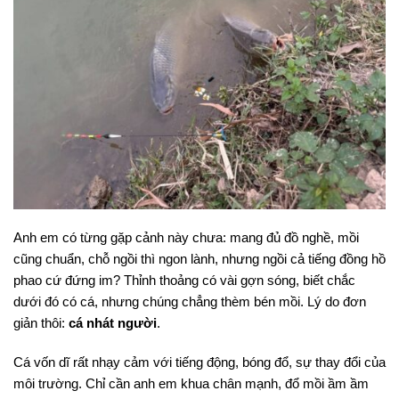
Anh em có từng gặp cảnh này chưa: mang đủ đồ nghề, mồi
cũng chuẩn, chỗ ngồi thì ngon lành, nhưng ngồi cả tiếng đồng hồ
phao cứ đứng im? Thỉnh thoảng có vài gợn sóng, biết chắc
dưới đó có cá, nhưng chúng chẳng thèm bén mồi. Lý do đơn
giản thôi:
cá nhát người
.
Cá vốn dĩ rất nhạy cảm với tiếng động, bóng đổ, sự thay đổi của
môi trường. Chỉ cần anh em khua chân mạnh, đổ mồi ầm ầm