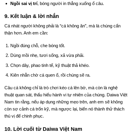
Ngồi sai vị trí
, bóng người in thẳng xuống ổ câu.
9. Kết luận & lời nhắn
Cá nhát người không phải là “cá không ăn”, mà là chúng cẩn
thận hơn. Anh em cần:
Ngồi đúng chỗ, che bóng tốt.
Dùng mồi nhẹ, tươi sống, xả vừa phải.
Chọn dây, phao tinh tế, kỹ thuật thả khéo.
Kiên nhẫn chờ cá quen ổ, rồi chúng sẽ ra.
Câu cá không chỉ là trò chơi kéo cá lên bờ, mà còn là nghệ
thuật quan sát, thấu hiểu hành vi tự nhiên của chúng. Daiwa Việt
Nam tin rằng, nếu áp dụng những mẹo trên, anh em sẽ không
còn sợ cảnh cá trốn kỹ, mà ngược lại, biến nó thành thử thách
thú vị để chinh phục.
10. Lời cuối từ Daiwa Việt Nam