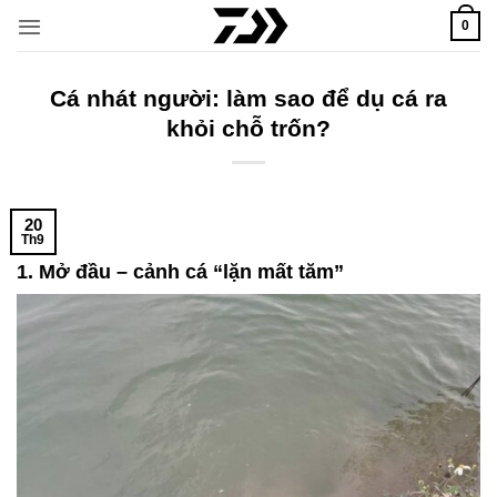
Bỏ
0
qua
nội
dung
Cá nhát người: làm sao để dụ cá ra
khỏi chỗ trốn?
20
Th9
1. Mở đầu – cảnh cá “lặn mất tăm”