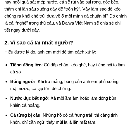
hay ngồi quá sát mép nước, cá sẽ rút vào bụi rong, góc bèo,
thậm chí lặn sâu xuống đáy để “trốn kỹ”. Vậy làm sao để kéo
chúng ra khỏi chỗ trú, đưa về ổ mồi mình đã chuẩn bị? Đó chính
là cái “nghệ” trong thú câu, và Daiwa Việt Nam sẽ chia sẻ chi
tiết ngay dưới đây.
2. Vì sao cá lại nhát người?
Hiểu được lý do, anh em mới dễ tìm cách xử lý:
Tiếng động lớn
: Cú đập chân, kéo ghế, hay tiếng nói to làm
cá sợ.
Bóng người
: Khi trời nắng, bóng của anh em phủ xuống
mặt nước, cá lập tức dè chừng.
Nước đục bất ngờ
: Xả mồi ầm ầm hoặc làm động bùn
khiến cá hoảng.
Cá từng bị câu
: Những hồ có cá “từng trải” thì càng tinh
khôn, chỉ cần ngửi thấy mùi lạ là lặn mất tăm.