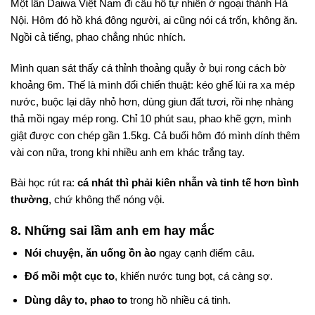
Một lần Daiwa Việt Nam đi câu hồ tự nhiên ở ngoại thành Hà
Nội. Hôm đó hồ khá đông người, ai cũng nói cá trốn, không ăn.
Ngồi cả tiếng, phao chẳng nhúc nhích.
Mình quan sát thấy cá thỉnh thoảng quẫy ở bụi rong cách bờ
khoảng 6m. Thế là mình đổi chiến thuật: kéo ghế lùi ra xa mép
nước, buộc lại dây nhỏ hơn, dùng giun đất tươi, rồi nhẹ nhàng
thả mồi ngay mép rong. Chỉ 10 phút sau, phao khẽ gợn, mình
giật được con chép gần 1.5kg. Cả buổi hôm đó mình dính thêm
vài con nữa, trong khi nhiều anh em khác trắng tay.
Bài học rút ra:
cá nhát thì phải kiên nhẫn và tinh tế hơn bình
thường
, chứ không thể nóng vội.
8. Những sai lầm anh em hay mắc
Nói chuyện, ăn uống ồn ào
ngay cạnh điểm câu.
Đổ mồi một cục to
, khiến nước tung bọt, cá càng sợ.
Dùng dây to, phao to
trong hồ nhiều cá tinh.