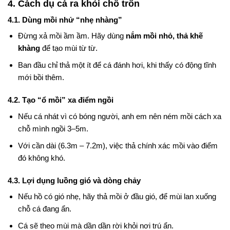
4. Cách dụ cá ra khỏi chỗ trốn
4.1. Dùng mồi nhử “nhẹ nhàng”
Đừng xả mồi ầm ầm. Hãy dùng
nắm mồi nhỏ, thả khẽ
khàng
để tạo mùi từ từ.
Ban đầu chỉ thả một ít để cá đánh hơi, khi thấy có động tĩnh
mới bồi thêm.
4.2. Tạo “ổ mồi” xa điểm ngồi
Nếu cá nhát vì có bóng người, anh em nên ném mồi cách xa
chỗ mình ngồi 3–5m.
Với cần dài (6.3m – 7.2m), việc thả chính xác mồi vào điểm
đó không khó.
4.3. Lợi dụng luồng gió và dòng chảy
Nếu hồ có gió nhẹ, hãy thả mồi ở đầu gió, để mùi lan xuống
chỗ cá đang ẩn.
Cá sẽ theo mùi mà dần dần rời khỏi nơi trú ẩn.