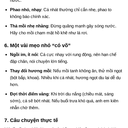
nước.
Phao nhỏ, nhạy
: Cá nhát thường chỉ cắn nhẹ, phao to
không báo chính xác.
Thả mồi nhẹ nhàng
: Đừng quăng mạnh gây sóng nước.
Hãy cho mồi chạm mặt hồ khẽ như lá rơi.
6. Một vài mẹo nhỏ “có võ”
Ngồi im, ít nói
: Cá cực nhạy với rung động, nên hạn chế
đập chân, nói chuyện lớn tiếng.
Thay đổi hương mồi
: Nếu mồi tanh không ăn, thử mồi ngọt
(bột bắp, khoai). Nhiều khi cá nhát, hương ngọt dịu lại dễ dụ
hơn.
Đợi thời điểm vàng
: Khi trời dịu nắng (chiều mát, sáng
sớm), cá sẽ bớt nhát. Nếu buổi trưa khó quá, anh em kiên
nhẫn chờ thêm.
7. Câu chuyện thực tế