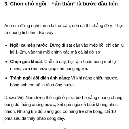
3. Chọn chỗ ngồi – “ẩn thân” là bước đầu tiên
Anh em đừng nghĩ mình là thợ câu, còn cá thì chẳng để ý. Thực
ra chúng tinh lắm. Bởi vậy:
Ngồi xa mép nước
: Đừng dí sát cần vào mép hồ, chỉ cần lui
lại 1–2m, vẫn thả mồi chính xác mà cá lại đỡ sợ.
Chọn góc khuất
: Chỗ có cây, bụi rậm hoặc bóng mát tự
nhiên, vừa râm vừa giúp che bóng người.
Tránh ngồi đối diện ánh nắng
: Vì khi nắng chiếu ngược,
bóng anh em sẽ in rõ xuống nước.
Daiwa Việt Nam từng thử ngồi ở giữa bờ hồ nắng chang chang,
bóng đổ thẳng xuống nước, kết quả ngồi cả buổi không nhúc
nhích. Nhưng khi đổi sang góc có hàng tre che bóng, chỉ 10
phút sau đã thấy phao động đậy.