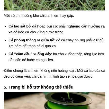
Một số tình huống khó chịu anh em hay gặp:
Cá lao sát bờ đá hoặc bụi cỏ
: phải
nghiêng cần hướng ra
xa
để kéo cá vào vùng nước trống.
Cá phóng thẳng ra giữa hồ
: để cá chạy nhưng phải giữ đủ
lực hãm để tránh nó đi quá xa.
Cá “cắm đầu” xuống đáy
: hạ cần xuống thấp, tăng lực kéo
dần dần để buộc cá ngoi lên.
Điểm chung là anh em không nên hoảng loạn. Mỗi cú lao của cá
đều có điểm yếu, chỉ cần mình tỉnh táo sẽ hóa giải được.
5. Trang bị hỗ trợ không thể thiếu