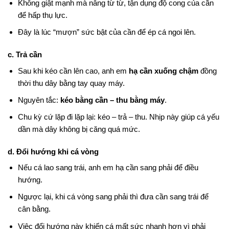
Không giật mạnh mà nâng từ từ, tận dụng độ cong của cần
để hấp thụ lực.
Đây là lúc “mượn” sức bật của cần để ép cá ngoi lên.
c. Trả cần
Sau khi kéo cần lên cao, anh em
hạ cần xuống chậm
đồng
thời thu dây bằng tay quay máy.
Nguyên tắc:
kéo bằng cần – thu bằng máy
.
Chu kỳ cứ lặp đi lặp lại: kéo – trả – thu. Nhịp này giúp cá yếu
dần mà dây không bị căng quá mức.
d. Đổi hướng khi cá vòng
Nếu cá lao sang trái, anh em hạ cần sang phải để điều
hướng.
Ngược lại, khi cá vòng sang phải thì đưa cần sang trái để
cân bằng.
Việc đổi hướng này khiến cá mất sức nhanh hơn vì phải