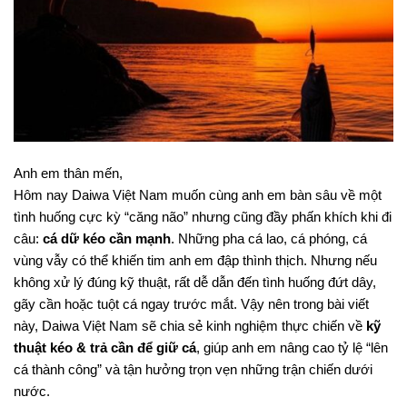
Anh em thân mến,
Hôm nay Daiwa Việt Nam muốn cùng anh em bàn sâu về một
tình huống cực kỳ “căng não” nhưng cũng đầy phấn khích khi đi
câu:
cá dữ kéo cần mạnh
. Những pha cá lao, cá phóng, cá
vùng vẫy có thể khiến tim anh em đập thình thịch. Nhưng nếu
không xử lý đúng kỹ thuật, rất dễ dẫn đến tình huống đứt dây,
gãy cần hoặc tuột cá ngay trước mắt. Vậy nên trong bài viết
này, Daiwa Việt Nam sẽ chia sẻ kinh nghiệm thực chiến về
kỹ
thuật kéo & trả cần để giữ cá
, giúp anh em nâng cao tỷ lệ “lên
cá thành công” và tận hưởng trọn vẹn những trận chiến dưới
nước.