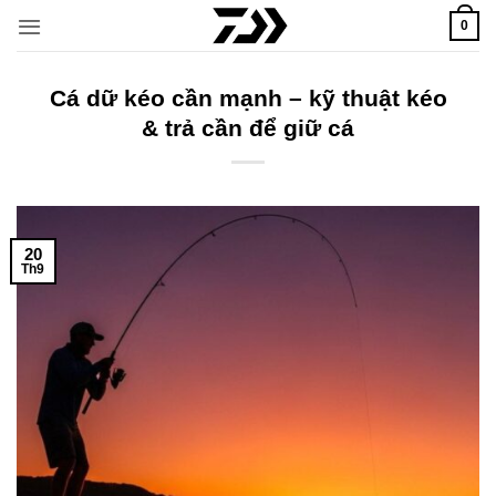
Bỏ
0
qua
nội
dung
Cá dữ kéo cần mạnh – kỹ thuật kéo
& trả cần để giữ cá
20
Th9