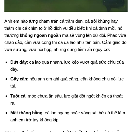
Anh em nào từng chạm trán cá trắm đen, cá trôi khủng hay
thậm chí cá chim to ở hồ dịch vụ đều biết: khi cá dính mồi, nó
thường
không ngoan ngoãn
mà sẽ vùng lên dữ dội. Phao vừa
chao đảo, cần vừa cong thì cá đã lao như tên bắn. Cảm giác đó
vừa sướng, vừa hồi hộp, nhưng cũng tiềm ẩn nguy cơ:
Đứt dây
: cá lao quá nhanh, lực kéo vượt quá sức chịu của
dây.
Gãy cần
: nếu anh em ghì quá căng, cần không chịu nổi lực
tải.
Tuột cá
: móc chưa ăn sâu, lực giật đột ngột khiến cá thoát
ra.
Mất thăng bằng
: cá lao ngang hoặc vòng sát bờ có thể làm
anh em trở tay không kịp.