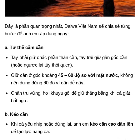
Đây là phần quan trọng nhất, Daiwa Việt Nam sẽ chia sẻ từng
bước để anh em áp dụng ngay:
a. Tư thế cầm cần
Tay phải giữ chắc phần thân cần, tay trái giữ gần gốc cần
(hoặc ngược lại tùy thói quen).
Giữ cần ở góc khoảng
45 – 60 độ so với mặt nước
, không
nên dựng đứng 90 độ vì cần dễ gãy.
Chân trụ vững, hơi khuỵu gối để giữ thăng bằng khi cá giật
bất ngờ.
b. Kéo cần
Khi cá yếu nhịp hoặc dừng lại, anh em
kéo cần cao dần lên
để tạo lực nâng cá.