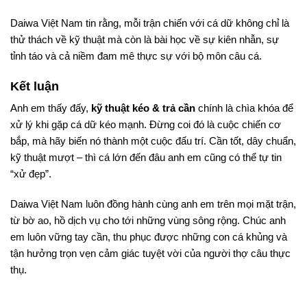
Daiwa Việt Nam tin rằng, mỗi trận chiến với cá dữ không chỉ là
thử thách về kỹ thuật mà còn là bài học về sự kiên nhẫn, sự
tỉnh táo và cả niềm đam mê thực sự với bộ môn câu cá.
Kết luận
Anh em thấy đấy,
kỹ thuật kéo & trả cần
chính là chìa khóa để
xử lý khi gặp cá dữ kéo mạnh. Đừng coi đó là cuộc chiến cơ
bắp, mà hãy biến nó thành một cuộc đấu trí. Cần tốt, dây chuẩn,
kỹ thuật mượt – thì cá lớn đến đâu anh em cũng có thể tự tin
“xử đẹp”.
Daiwa Việt Nam luôn đồng hành cùng anh em trên mọi mặt trận,
từ bờ ao, hồ dịch vụ cho tới những vùng sông rộng. Chúc anh
em luôn vững tay cần, thu phục được những con cá khủng và
tận hưởng trọn vẹn cảm giác tuyệt vời của người thợ câu thực
thụ.