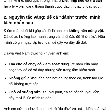
Chính vì thế, điều quan trọng nhất là
biết nhịp kéo và trả cần
hợp lý
– biến căng thẳng thành cuộc đấu trí thay vì đấu sức.
2. Nguyên tắc vàng: để cá “đánh” trước, mình
kiên nhẫn sau
Điểm mấu chốt khi gặp cá dữ là anh em
không nên nóng vội
.
Cá có xu hướng lao mạnh trong vài phút đầu để “thử sức”. Nếu
mình cố ghì ngay lập tức, cần dễ gãy và dây dễ đứt.
Daiwa Việt Nam thường khuyên anh em:
Thả cho cá chạy có kiểm soát
: dùng lực hãm của máy
hoặc tay để cá xả dây nhưng vẫn trong tầm kiểm soát.
Không ghì cứng
: cần nên hơi chùng theo cá, tránh tạo lực
đối kháng trực tiếp.
Chờ cá xuống sức
: sau vài phút, cá sẽ bắt đầu yếu dần,
đây mới là lúc mình ra đòn.
Anh em cứ coi như đang chơi trò “đu dây” với cá – kiên nhẫn và