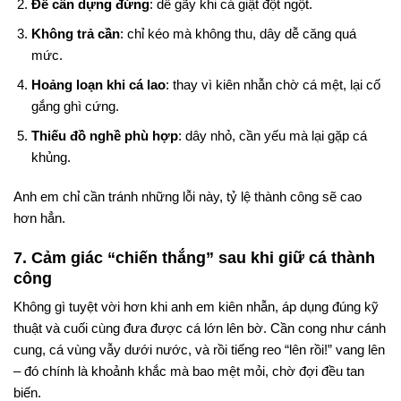
Để cần dựng đứng
: dễ gãy khi cá giật đột ngột.
Không trả cần
: chỉ kéo mà không thu, dây dễ căng quá
mức.
Hoảng loạn khi cá lao
: thay vì kiên nhẫn chờ cá mệt, lại cố
gắng ghì cứng.
Thiếu đồ nghề phù hợp
: dây nhỏ, cần yếu mà lại gặp cá
khủng.
Anh em chỉ cần tránh những lỗi này, tỷ lệ thành công sẽ cao
hơn hẳn.
7. Cảm giác “chiến thắng” sau khi giữ cá thành
công
Không gì tuyệt vời hơn khi anh em kiên nhẫn, áp dụng đúng kỹ
thuật và cuối cùng đưa được cá lớn lên bờ. Cần cong như cánh
cung, cá vùng vẫy dưới nước, và rồi tiếng reo “lên rồi!” vang lên
– đó chính là khoảnh khắc mà bao mệt mỏi, chờ đợi đều tan
biến.